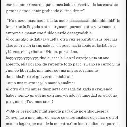
ese instante recorde que nunca había desactivado las cámaras
y estas deben estar grabando el “incidente”.
-“No puedo más, nooo, basta, nooo, ¡aaaaaaaaahhhhhhhhhhh!”-le
forzarón la llegada a otro orgasmo parando otra vez cuando
empezó a manar ese fluido verde desagradable.
Vi como algo le daba la vuelta, otra vez separaban sus piernas,
algo ahora abría sus nalgas, un peso hacía abajo aplastaba sus
glúteos, ella gritaría -“!Nooo, por ahí no,
hayyyyyyyyyyyy!,!duele, sácala!”-en el espejo veía su ano
abierto, ella lloraba, de repente todo paró, su ano se cerró y mi
cuerpo liberado, mi mujer seguía misteriosamente
dormida.Pero el gel verde estaba ahí.
Tomo una muestra y lo mando analizar
Al otro día mi mujer despierta cansada fatigada y creyendo
haber tenido un sueño extraño, viendo la humedad en su coño
pregunta, ¿Tuvimos sexo?.
-“!Sí!- le respondo mintiendole para que no enloqueciera.
Convenzo a mi mujer de hacerse unos análisis de sangre en el
mismo lugar que mande la muestra.Con los resultados aparece