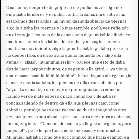
Una noche, desperte de golpe no me podía mover algo me
empujaba hombros y espalda contra la cama, miré sobre mi,
estábamos destapados, mi mujer desnuda abierta de piernas,
algo le alzaba las piernas y lo mas terrible podía ver reflejado
en el espejo a los pies de la cama como algo invisible cilíndrico,
mantenía abierto los labios de la vulva y su vagina abierta
mostraba movimiento, ¡algo la penetraba!, le gritaba pero ella
no despertaba, en un extraño sueño inducido por algo ella
gemía, -“¡ah!,!ah!,!hummmm,sssiii!”-, parece que esto de daba
desde hacía largos minutos, de repente, ella gritó, -“¡ya viene,
amor, aaaaaaaaahhhhhhhhhhhhhh!”- había llegado al orgasmo,la
cama se movía saltaba, los pechos de ella eran sobados por
“algo”. La cama dejo de moverse por segundos, ví como un
líquido verde mate espeso opaco, inundaba y llenaba su
concha,saliendo de dentro de ella, sus piernas caen como
soltadas por algo,pero este receso no duró ni segundos otra
vez sus piernas son alzadas y la cama otra vez entra a chirriar,
mi mujer gime, -“!Dame un descanso ya llegué al orgasmo, pará
un poco!”-, pero lo que fuera no le hizo caso y continuaba.
Mi mujer hablaba como que era conmigo que hacía el amor, en