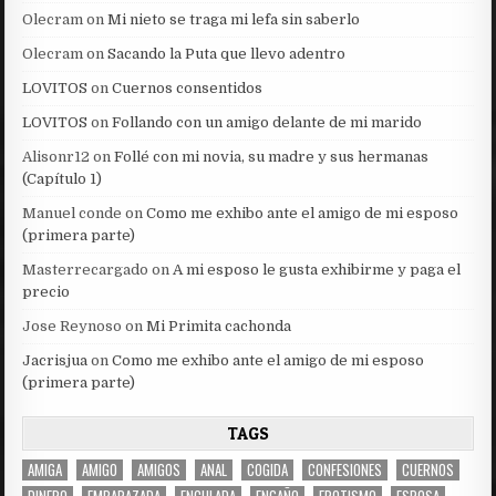
Olecram
on
Mi nieto se traga mi lefa sin saberlo
Olecram
on
Sacando la Puta que llevo adentro
LOVITOS
on
Cuernos consentidos
LOVITOS
on
Follando con un amigo delante de mi marido
Alisonr12
on
Follé con mi novia, su madre y sus hermanas
(Capítulo 1)
Manuel conde
on
Como me exhibo ante el amigo de mi esposo
(primera parte)
Masterrecargado
on
A mi esposo le gusta exhibirme y paga el
precio
Jose Reynoso
on
Mi Primita cachonda
Jacrisjua
on
Como me exhibo ante el amigo de mi esposo
(primera parte)
TAGS
AMIGA
AMIGO
AMIGOS
ANAL
COGIDA
CONFESIONES
CUERNOS