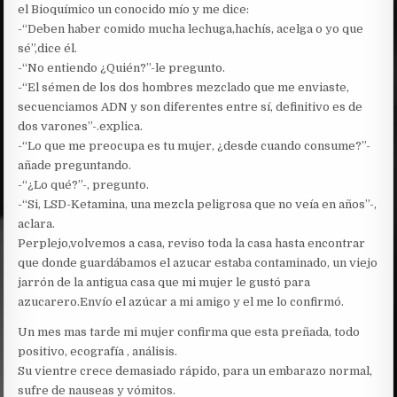
el Bioquímico un conocido mío y me dice:
-“Deben haber comido mucha lechuga,hachís, acelga o yo que
sé”,dice él.
-“No entiendo ¿Quién?”-le pregunto.
-“El sémen de los dos hombres mezclado que me enviaste,
secuenciamos ADN y son diferentes entre sí, definitivo es de
dos varones”-.explica.
-“Lo que me preocupa es tu mujer, ¿desde cuando consume?”-
añade preguntando.
-“¿Lo qué?”-, pregunto.
-“Si, LSD-Ketamina, una mezcla peligrosa que no veía en años”-,
aclara.
Perplejo,volvemos a casa, reviso toda la casa hasta encontrar
que donde guardábamos el azucar estaba contaminado, un viejo
jarrón de la antigua casa que mi mujer le gustó para
azucarero.Envío el azúcar a mi amigo y el me lo confirmó.
Un mes mas tarde mi mujer confirma que esta preñada, todo
positivo, ecografía , análisis.
Su vientre crece demasiado rápido, para un embarazo normal,
sufre de nauseas y vómitos.