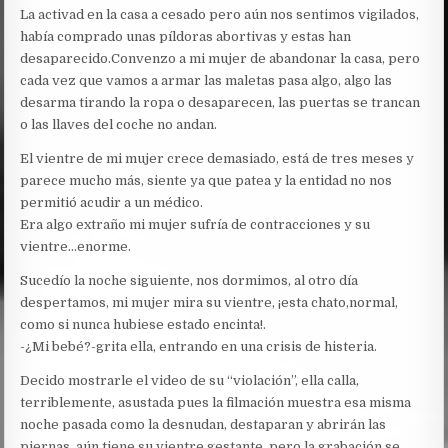
La activad en la casa a cesado pero aún nos sentimos vigilados,
había comprado unas píldoras abortivas y estas han
desaparecido.Convenzo a mi mujer de abandonar la casa, pero
cada vez que vamos a armar las maletas pasa algo, algo las
desarma tirando la ropa o desaparecen, las puertas se trancan
o las llaves del coche no andan.
El vientre de mi mujer crece demasiado, está de tres meses y
parece mucho más, siente ya que patea y la entidad no nos
permitió acudir a un médico.
Era algo extraño mi mujer sufría de contracciones y su
vientre…enorme.
Sucedío la noche siguiente, nos dormimos, al otro día
despertamos, mi mujer mira su vientre, ¡esta chato,normal,
como si nunca hubiese estado encinta!.
-¿Mi bebé?-grita ella, entrando en una crisis de histeria.
Decido mostrarle el video de su “violación”, ella calla,
terriblemente, asustada pues la filmación muestra esa misma
noche pasada como la desnudan, destaparan y abrirán las
piernas, aún tiene su vientre gestante, pero la grabación se