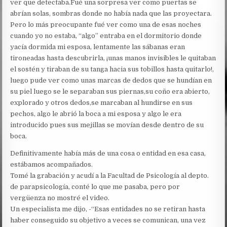
ver que detectaba.Fué una sorpresa ver como puertas se
abrían solas, sombras donde no había nada que las proyectara.
Pero lo más preocupante fué ver como una de esas noches
cuando yo no estaba, “algo” entraba en el dormitorio donde
yacía dormida mi esposa, lentamente las sábanas eran
tironeadas hasta descubrirla, ¡unas manos invisibles le quitaban
el sostén y tiraban de su tanga hacia sus tobillos hasta quitarlo!,
luego pude ver como unas marcas de dedos que se hundían en
su piel luego se le separaban sus piernas,su coño era abierto,
explorado y otros dedos,se marcaban al hundirse en sus
pechos, algo le abrió la boca a mi esposa y algo le era
introducido pues sus mejillas se movían desde dentro de su
boca.
Definitivamente había más de una cosa o entidad en esa casa,
estábamos acompañados.
Tomé la grabación y acudí a la Facultad de Psicología al depto.
de parapsicología, conté lo que me pasaba, pero por
vergüenza no mostré el video.
Un especialista me dijo, -“Esas entidades no se retiran hasta
haber conseguido su objetivo a veces se comunican, una vez