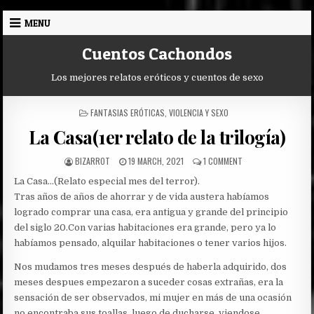
Skip
MENU
to
content
Cuentos Cachondos
Los mejores relatos eróticos y cuentos de sexo
POSTED
FANTASIAS ERÓTICAS
,
VIOLENCIA Y SEXO
IN
La Casa(1er relato de la trilogía)
AUTHOR:
PUBLISHED
ON
BIZARROT
19 MARCH, 2021
1 COMMENT
DATE:
LA
La Casa…(Relato especial mes del terror).
CASA(1ER
RELATO
Tras años de años de ahorrar y de vida austera habíamos
DE
logrado comprar una casa, era antigua y grande del principio
LA
del siglo 20.Con varias habitaciones era grande, pero ya lo
TRILOGÍA)
habíamos pensado, alquilar habitaciones o tener varios hijos.
Nos mudamos tres meses después de haberla adquirido, dos
meses despues empezaron a suceder cosas extrañas, era la
sensación de ser observados, mi mujer en más de una ocasión
no encontraba sus toallas, luego de ducharse, viendose