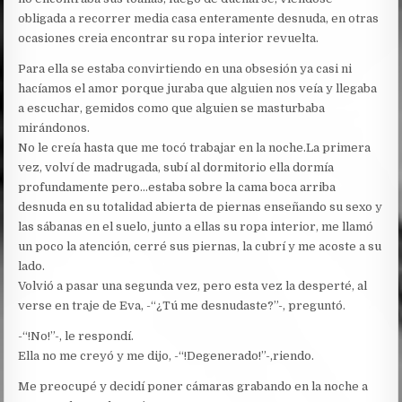
obligada a recorrer media casa enteramente desnuda, en otras
ocasiones creia encontrar su ropa interior revuelta.
Para ella se estaba convirtiendo en una obsesión ya casi ni
hacíamos el amor porque juraba que alguien nos veía y llegaba
a escuchar, gemidos como que alguien se masturbaba
mirándonos.
No le creía hasta que me tocó trabajar en la noche.La primera
vez, volví de madrugada, subí al dormitorio ella dormía
profundamente pero…estaba sobre la cama boca arriba
desnuda en su totalidad abierta de piernas enseñando su sexo y
las sábanas en el suelo, junto a ellas su ropa interior, me llamó
un poco la atención, cerré sus piernas, la cubrí y me acoste a su
lado.
Volvió a pasar una segunda vez, pero esta vez la desperté, al
verse en traje de Eva, -“¿Tú me desnudaste?”-, preguntó.
-“!No!”-, le respondí.
Ella no me creyó y me dijo, -“!Degenerado!”-,riendo.
Me preocupé y decidí poner cámaras grabando en la noche a