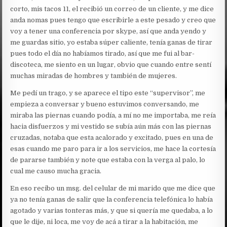
corto, mis tacos 11, el recibió un correo de un cliente, y me dice
anda nomas pues tengo que escribirle a este pesado y creo que
voy a tener una conferencia por skype, así que anda yendo y
me guardas sitio, yo estaba súper caliente, tenía ganas de tirar
pues todo el día no habíamos tirado, así que me fui al bar-
discoteca, me siento en un lugar, obvio que cuando entre sentí
muchas miradas de hombres y también de mujeres.
Me pedí un trago, y se aparece el tipo este “supervisor”, me
empieza a conversar y bueno estuvimos conversando, me
miraba las piernas cuando podía, a mí no me importaba, me reía
hacia disfuerzos y mi vestido se subía aún más con las piernas
cruzadas, notaba que esta acalorado y excitado, pues en una de
esas cuando me paro para ir a los servicios, me hace la cortesía
de pararse también y note que estaba con la verga al palo, lo
cual me causo mucha gracia.
En eso recibo un msg. del celular de mi marido que me dice que
ya no tenía ganas de salir que la conferencia telefónica lo había
agotado y varias tonteras más, y que si quería me quedaba, a lo
que le dije, ni loca, me voy de acá a tirar a la habitación, me