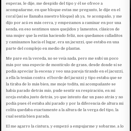
esperas, le dije, me despido del tipo y él se ofrece a
acompañarme, en que bloque estas me pregunto, le dije en el
coral (así se llamaba nuestro bloque) ah ya, te acompaño, y me
dijo por acá es más cerca, y empezamos a caminar en por una
senda, en eso sentimos unos quejidos y lamentos, clásicos de
una mujer que la están haciendo feliz, nos quedamos calladitos
y caminamos hacia el lugar, era un jacuzzi, que estaba en una
parte del complejo en medio de plantas.
Me pare en la vereda, no se veía nada, pero me subí un poco
más por una especie de montículo de grass, desde donde sí se
podía apreciar la escena y veo una pareja tirando en el jacuzzi,
a ella la tenían contra el borde del jacuzzi y tipo estaba que se
la tiraba de lo más bien, me moje todita, mi acompañante se
había parado detrás mío, pude sentir su respiración, en mi
oreja estaba justo detrás, yo que intento dar un paso atrás y no
podía pues él estaba ahí parado y por la diferencia de altura mi
colita quedaba exactamente a la altura de la verga del tipo, la
cual sentía bien parada.
El me agarro la cintura, y empezó a empujarme y sobarme, a lo