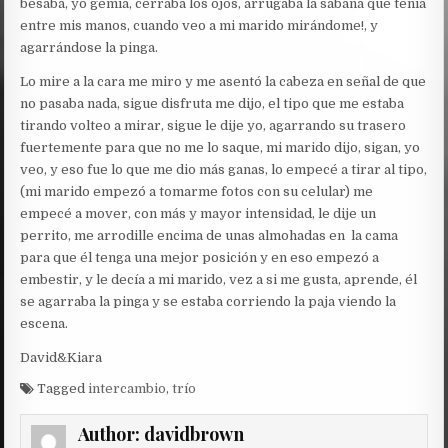
besaba, yo gemía, cerraba los ojos, arrugaba la sabana que tenía
entre mis manos, cuando veo a mi marido mirándome!, y
agarrándose la pinga.
Lo mire a la cara me miro y me asentó la cabeza en señal de que
no pasaba nada, sigue disfruta me dijo, el tipo que me estaba
tirando volteo a mirar, sigue le dije yo, agarrando su trasero
fuertemente para que no me lo saque, mi marido dijo, sigan, yo
veo, y eso fue lo que me dio más ganas, lo empecé a tirar al tipo,
(mi marido empezó a tomarme fotos con su celular) me
empecé a mover, con más y mayor intensidad, le dije un
perrito, me arrodille encima de unas almohadas en la cama
para que él tenga una mejor posición y en eso empezó a
embestir, y le decía a mi marido, vez a si me gusta, aprende, él
se agarraba la pinga y se estaba corriendo la paja viendo la
escena.
David&Kiara
Tagged
intercambio
,
trío
Author:
davidbrown