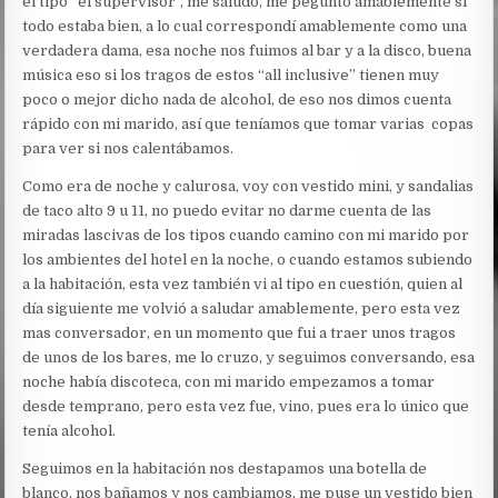
el tipo “el supervisor”, me saludo, me pegunto amablemente si
todo estaba bien, a lo cual correspondí amablemente como una
verdadera dama, esa noche nos fuimos al bar y a la disco, buena
música eso si los tragos de estos “all inclusive” tienen muy
poco o mejor dicho nada de alcohol, de eso nos dimos cuenta
rápido con mi marido, así que teníamos que tomar varias copas
para ver si nos calentábamos.
Como era de noche y calurosa, voy con vestido mini, y sandalias
de taco alto 9 u 11, no puedo evitar no darme cuenta de las
miradas lascivas de los tipos cuando camino con mi marido por
los ambientes del hotel en la noche, o cuando estamos subiendo
a la habitación, esta vez también vi al tipo en cuestión, quien al
día siguiente me volvió a saludar amablemente, pero esta vez
mas conversador, en un momento que fui a traer unos tragos
de unos de los bares, me lo cruzo, y seguimos conversando, esa
noche había discoteca, con mi marido empezamos a tomar
desde temprano, pero esta vez fue, vino, pues era lo único que
tenía alcohol.
Seguimos en la habitación nos destapamos una botella de
blanco, nos bañamos y nos cambiamos, me puse un vestido bien