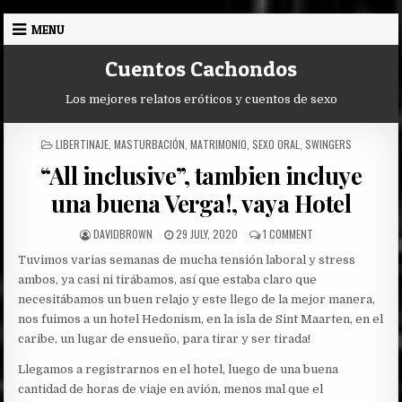
Skip
MENU
to
content
Cuentos Cachondos
Los mejores relatos eróticos y cuentos de sexo
POSTED
LIBERTINAJE
,
MASTURBACIÓN
,
MATRIMONIO
,
SEXO ORAL
,
SWINGERS
IN
“All inclusive”, tambien incluye
una buena Verga!, vaya Hotel
AUTHOR:
PUBLISHED
ON
DAVIDBROWN
29 JULY, 2020
1 COMMENT
DATE:
“ALL
Tuvimos varias semanas de mucha tensión laboral y stress
INCLUSIVE”,
TAMBIEN
ambos, ya casi ni tirábamos, así que estaba claro que
INCLUYE
necesitábamos un buen relajo y este llego de la mejor manera,
UNA
nos fuimos a un hotel Hedonism, en la isla de Sint Maarten, en el
BUENA
caribe, un lugar de ensueño, para tirar y ser tirada!
VERGA!,
VAYA
Llegamos a registrarnos en el hotel, luego de una buena
HOTEL
cantidad de horas de viaje en avión, menos mal que el