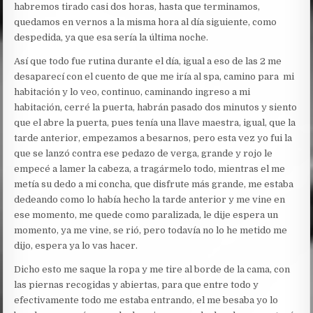
habremos tirado casi dos horas, hasta que terminamos,
quedamos en vernos a la misma hora al día siguiente, como
despedida, ya que esa sería la última noche.
Así que todo fue rutina durante el día, igual a eso de las 2 me
desaparecí con el cuento de que me iría al spa, camino para mi
habitación y lo veo, continuo, caminando ingreso a mi
habitación, cerré la puerta, habrán pasado dos minutos y siento
que el abre la puerta, pues tenía una llave maestra, igual, que la
tarde anterior, empezamos a besarnos, pero esta vez yo fui la
que se lanzó contra ese pedazo de verga, grande y rojo le
empecé a lamer la cabeza, a tragármelo todo, mientras el me
metía su dedo a mi concha, que disfrute más grande, me estaba
dedeando como lo había hecho la tarde anterior y me vine en
ese momento, me quede como paralizada, le dije espera un
momento, ya me vine, se rió, pero todavía no lo he metido me
dijo, espera ya lo vas hacer.
Dicho esto me saque la ropa y me tire al borde de la cama, con
las piernas recogidas y abiertas, para que entre todo y
efectivamente todo me estaba entrando, el me besaba yo lo