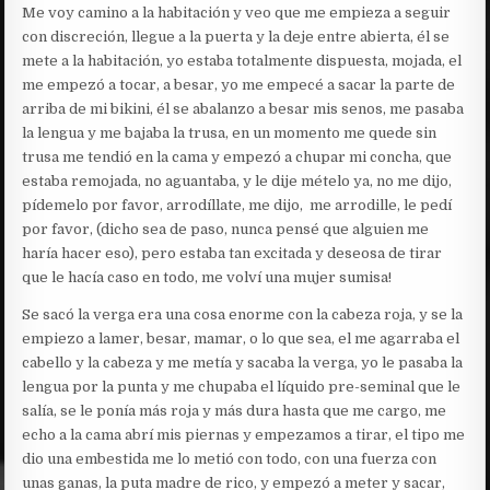
Me voy camino a la habitación y veo que me empieza a seguir
con discreción, llegue a la puerta y la deje entre abierta, él se
mete a la habitación, yo estaba totalmente dispuesta, mojada, el
me empezó a tocar, a besar, yo me empecé a sacar la parte de
arriba de mi bikini, él se abalanzo a besar mis senos, me pasaba
la lengua y me bajaba la trusa, en un momento me quede sin
trusa me tendió en la cama y empezó a chupar mi concha, que
estaba remojada, no aguantaba, y le dije mételo ya, no me dijo,
pídemelo por favor, arrodíllate, me dijo, me arrodille, le pedí
por favor, (dicho sea de paso, nunca pensé que alguien me
haría hacer eso), pero estaba tan excitada y deseosa de tirar
que le hacía caso en todo, me volví una mujer sumisa!
Se sacó la verga era una cosa enorme con la cabeza roja, y se la
empiezo a lamer, besar, mamar, o lo que sea, el me agarraba el
cabello y la cabeza y me metía y sacaba la verga, yo le pasaba la
lengua por la punta y me chupaba el líquido pre-seminal que le
salía, se le ponía más roja y más dura hasta que me cargo, me
echo a la cama abrí mis piernas y empezamos a tirar, el tipo me
dio una embestida me lo metió con todo, con una fuerza con
unas ganas, la puta madre de rico, y empezó a meter y sacar,