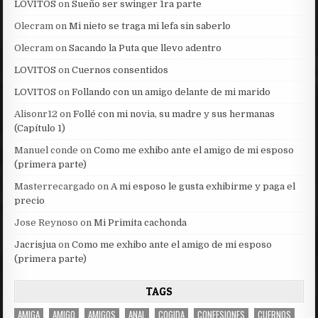
LOVITOS
on
Sueño ser swinger 1ra parte
Olecram
on
Mi nieto se traga mi lefa sin saberlo
Olecram
on
Sacando la Puta que llevo adentro
LOVITOS
on
Cuernos consentidos
LOVITOS
on
Follando con un amigo delante de mi marido
Alisonr12
on
Follé con mi novia, su madre y sus hermanas
(Capítulo 1)
Manuel conde
on
Como me exhibo ante el amigo de mi esposo
(primera parte)
Masterrecargado
on
A mi esposo le gusta exhibirme y paga el
precio
Jose Reynoso
on
Mi Primita cachonda
Jacrisjua
on
Como me exhibo ante el amigo de mi esposo
(primera parte)
TAGS
AMIGA
AMIGO
AMIGOS
ANAL
COGIDA
CONFESIONES
CUERNOS