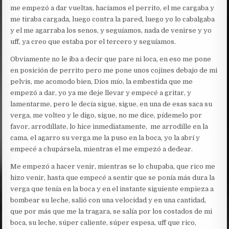
me empezó a dar vueltas, hacíamos el perrito, el me cargaba y
me tiraba cargada, luego contra la pared, luego yo lo cabalgaba
y el me agarraba los senos, y seguíamos, nada de venirse y yo
uff, ya creo que estaba por el tercero y seguíamos.
Obviamente no le iba a decir que pare ni loca, en eso me pone
en posición de perrito pero me pone unos cojines debajo de mi
pelvis, me acomodo bien, Dios mío, la embestida que me
empezó a dar, yo ya me deje llevar y empecé a gritar, y
lamentarme, pero le decía sigue, sigue, en una de esas saca su
verga, me volteo y le digo, sigue, no me dice, pídemelo por
favor, arrodíllate, lo hice inmediatamente, me arrodille en la
cama, el agarro su verga me la puso en la boca, yo la abrí y
empecé a chupársela, mientras el me empezó a dedear.
Me empezó a hacer venir, mientras se lo chupaba, que rico me
hizo venir, hasta que empecé a sentir que se ponía más dura la
verga que tenía en la boca y en el instante siguiente empieza a
bombear su leche, salió con una velocidad y en una cantidad,
que por más que me la tragara, se salía por los costados de mi
boca, su leche, súper caliente, súper espesa, uff que rico,