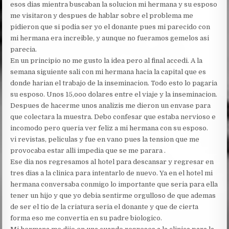
esos dias mientra buscaban la solucion mi hermana y su esposo
me visitaron y despues de hablar sobre el problema me
pidieron que si podia ser yo el donante pues mi parecido con
mi hermana era increible, y aunque no fueramos gemelos asi
parecia.
En un principio no me gusto la idea pero al final accedi. A la
semana siguiente sali con mi hermana hacia la capital que es
donde harian el trabajo de la inseminacion. Todo esto lo pagaria
su esposo. Unos 15,ooo dolares entre el viaje y la inseminacion.
Despues de hacerme unos analizis me dieron un envase para
que colectara la muestra. Debo confesar que estaba nervioso e
incomodo pero queria ver feliz a mi hermana con su esposo.
vi revistas, peliculas y fue en vano pues la tension que me
provocaba estar alli impedia que se me parara .
Ese dia nos regresamos al hotel para descansar y regresar en
tres dias a la clinica para intentarlo de nuevo. Ya en el hotel mi
hermana conversaba conmigo lo importante que seria para ella
tener un hijo y que yo debia sentirme orgulloso de que ademas
de ser el tio de la criatura seria el donante y que de cierta
forma eso me convertia en su padre biologico.