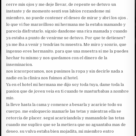
cerre mis ojos y me deje llevar, de repente se detuvo un
instante y de momento senti sus labios rozandome mi
miembro, no puede contener el deseo de mirar y abri los ojos .
lo que vi fue maravilloso mi hermana me la estaba mamando y
parecia disfrutarlo. siguio dandome una rica mamada y cuando
ya estaba a punto de venirme se detuvo. Por que te detienes?
ya me iba a venir y tendrias tu muestra. Me miro y sonrio, que
ingenuo eres hermanito. para que una muestra si me la puedes
hechar tu mismo y nos quedamos con el dinero de la
inseminacion.
nos icncorporamos, nos pusimos la ropa y sin decirle nada a
nadie en la clinica nos fuimos al hotel.
Ya en el hotel mi hermana me dijo soy toda tuya, dame toda la
pasion que de joven veia en ti cuando te masturbabas a nombre
mio.
la lleve hasta la cama y comence a besarla y acaricie todo su
cuerpo. me enloquecio mamarle las tetas y mientras ella se
retorcia de placer. segui acariciandola y mamandole las tetas
cuando me suplico que se la metiera que no aguantaba mas de
deseo. su vulva estaba bien mojadita, mi miembro entro