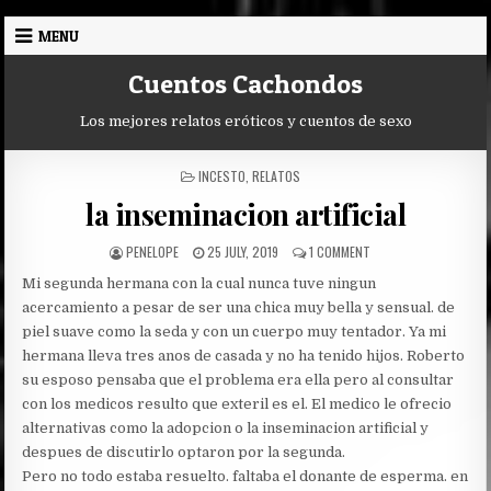
Skip
MENU
to
content
Cuentos Cachondos
Los mejores relatos eróticos y cuentos de sexo
POSTED
INCESTO
,
RELATOS
IN
la inseminacion artificial
AUTHOR:
PUBLISHED
ON
PENELOPE
25 JULY, 2019
1 COMMENT
DATE:
LA
Mi segunda hermana con la cual nunca tuve ningun
INSEMINACION
ARTIFICIAL
acercamiento a pesar de ser una chica muy bella y sensual. de
piel suave como la seda y con un cuerpo muy tentador. Ya mi
hermana lleva tres anos de casada y no ha tenido hijos. Roberto
su esposo pensaba que el problema era ella pero al consultar
con los medicos resulto que exteril es el. El medico le ofrecio
alternativas como la adopcion o la inseminacion artificial y
despues de discutirlo optaron por la segunda.
Pero no todo estaba resuelto. faltaba el donante de esperma. en