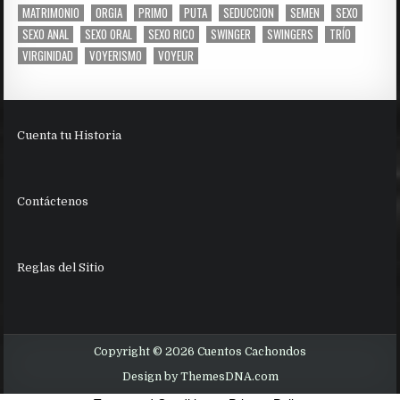
MATRIMONIO
ORGIA
PRIMO
PUTA
SEDUCCION
SEMEN
SEXO
SEXO ANAL
SEXO ORAL
SEXO RICO
SWINGER
SWINGERS
TRÍO
VIRGINIDAD
VOYERISMO
VOYEUR
Cuenta tu Historia
Contáctenos
Reglas del Sitio
Copyright © 2026 Cuentos Cachondos
Design by ThemesDNA.com