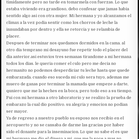
timidamente pero no tarde en tomarmela con fuerzas. Lo que
estaba viviendo era grandioso, debo confesar que jamas habia
sentido algo asi con otra mujer. Mi hermana y yo alcanzamos el
climax a la vez podia sentir como los chorros de leche la
innundaban por dentro y ella se retorcia y se relambia de
placer.
Despues de terminar nos quedamos dormidos en la cama. al
otro dia temprano mi desayuno fue repetir todo el placer del
dia anterior.asi estuvios tres semanas tirandome a mi hermana
todos los dias. le queria comer el culo pero me decia no
hermanito no podemos desperdiciar tu leche hasta que quede
embarazada. cuando eso suceda mi culo sera tuyo, ademas me
muero de ganas por terminar la mamada que empeze a darte,
quniero que me la heches en la boca, pero todo eso a su tiempo.
Fui con mi hermana a otro laboratorio y se realizo la prueba de
embarazo la cual dio positivo. su alegria y emocion no podian
ser mayor.
Ya de regreso a nuestro pueblo su esposo nos recibio en el
aeropuerto y no se cansaba de darme las gracias por haber
sido el donante para la inseminacion. Lo que no sabe el es que
mi hermana me dio el dinero a mi, que me la goce a mas no