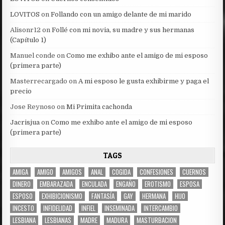
LOVITOS
on
Follando con un amigo delante de mi marido
Alisonr12
on
Follé con mi novia, su madre y sus hermanas
(Capítulo 1)
Manuel conde
on
Como me exhibo ante el amigo de mi esposo
(primera parte)
Masterrecargado
on
A mi esposo le gusta exhibirme y paga el
precio
Jose Reynoso
on
Mi Primita cachonda
Jacrisjua
on
Como me exhibo ante el amigo de mi esposo
(primera parte)
TAGS
AMIGA
AMIGO
AMIGOS
ANAL
COGIDA
CONFESIONES
CUERNOS
DINERO
EMBARAZADA
ENCULADA
ENGAÑO
EROTISMO
ESPOSA
ESPOSO
EXHIBICIONISMO
FANTASÍA
GAY
HERMANA
HIJO
INCESTO
INFIDELIDAD
INFIEL
INSEMINADA
INTERCAMBIO
LESBIANA
LESBIANAS
MADRE
MADURA
MASTURBACION