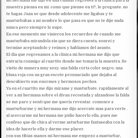
Mi hermana me dijo en una cuando regreses a la clinica para la
muestra piensa en mi. como que piense en ti?, le pregunte. no
te hagas Juan se que desde adolecente me ligabas y te
masturbabas a mi nombre lo que pasa es que no te dije nada
nunca pero siempre lo supe.
En ese momento me vinieron los recuerdos de cuando me
masturbaba mirandola sin que se diera cuenta, sonrei y
termine aceptandolo y reimos y hablamos del asunto.
El dia que regresamos a la clinica mi hermana me dijo que
entraria conmigo al cuartito donde me tomaria la muestra. Se
vistio de manera muy sexy. una falda corta color negro, una
blusa roja con un gran escote pronunciado que dejaba al
descubierto sus enormes y hermosos pechos.
Ya en el cuartito me dijo mirame y masturbate. rapidamente al
ver a mi hermana sobre el divan recostada y alzandose la falda
se me paro y senti que me queria reventar. comence a
masturbarme y mi hermana me dijo acercate mas para verte .
al acercarme mi hermana me pidio hacerlo ella, pues me
confeso que de chica al verme asturbarme fantaseaba con la
idea de hacerlo ella y darme ese placer.
con sus tibias manos mi hermana me empezo a masturbar,