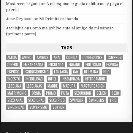
Masterrecargado
on
A mi esposo le gusta exhibirme y paga el
precio
Jose Reynoso
on
Mi Primita cachonda
Jacrisjua
on
Como me exhibo ante el amigo de mi esposo
(primera parte)
TAGS
AMIGA
AMIGO
AMIGOS
ANAL
COGIDA
CONFESIONES
CUERNOS
DINERO
EMBARAZADA
ENCULADA
ENGAÑO
EROTISMO
ESPOSA
ESPOSO
EXHIBICIONISMO
FANTASÍA
GAY
HERMANA
HIJO
INCESTO
INFIDELIDAD
INFIEL
INSEMINADA
INTERCAMBIO
LESBIANA
LESBIANAS
MADRE
MADURA
MASTURBACION
MATRIMONIO
ORGIA
PRIMO
PUTA
SEDUCCION
SEMEN
SEXO
SEXO ANAL
SEXO ORAL
SEXO RICO
SWINGER
SWINGERS
TRÍO
VIRGINIDAD
VOYERISMO
VOYEUR