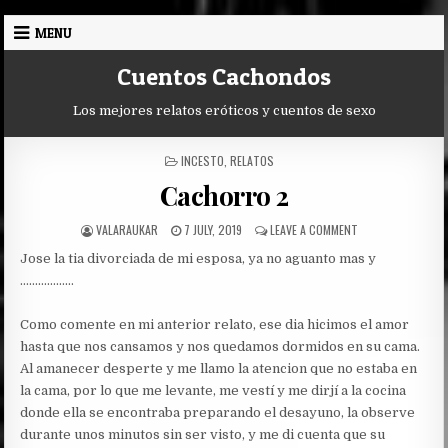
Skip
MENU
to
content
Cuentos Cachondos
Los mejores relatos eróticos y cuentos de sexo
POSTED
INCESTO
,
RELATOS
IN
Cachorro 2
AUTHOR:
PUBLISHED
ON
VALARAUKAR
7 JULY, 2019
LEAVE A COMMENT
DATE:
CACHORRO
Jose la tia divorciada de mi esposa, ya no aguanto mas y
2
………………
Como comente en mi anterior relato, ese dia hicimos el amor
hasta que nos cansamos y nos quedamos dormidos en su cama.
Al amanecer desperte y me llamo la atencion que no estaba en
la cama, por lo que me levante, me vestí y me dirjí a la cocina
donde ella se encontraba preparando el desayuno, la observe
durante unos minutos sin ser visto, y me di cuenta que su