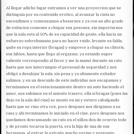
Al llegar adicho lugar entramos a ver una proyeccion que se
distinguia por su contenido erotico, al avanzar la cinta no
encendimos y comenzamos a besarnos y ya con un alto grado
de exitacion comense a chupar sus pesones, sin importarnos
que la sala esta al 50% de su capacidad de gente, ella hacia un
esfuerzo sobrehumano para no hacer ruido, levante su falda,
quite su ropa interior (bragas) y emprece a chupar su clitoris,
sus labios, hasta que llego al orgazmo, ya estando super
caliente correspondio al favor y me la mamó durante un rato
hasta que nos interrumpio el personal de seguridad y nos
obligó a desalojar la sala, sin pena y ya altamente exitador
salimos, y en un descuido de este individuo nos escapamos y
terminamos en el estacionamiento dentro mi auto haciendo el
amor, nos subimos en el asiento trasero, ella si bragas (pues las
dejo en la sala del cine) se monto en mi y estuvo cabalgando
hasta que se vino otra vez, poco despues nos dirigimos a su
casa y ahi terminamos lo iniciado en el cine, poco despues nos
quedamos descansando un rato en el sillon don de ocurrio todo
y de pronto tocaron la puerta, era la hija de una de sus
hermanas, al entrar le extraño mucho verme y pregunto: