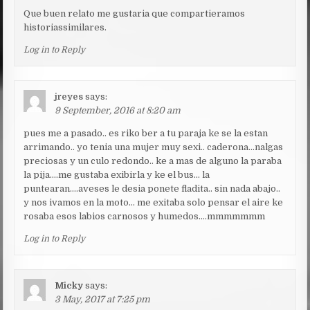
Que buen relato me gustaria que compartieramos
historiassimilares.
Log in to Reply
jreyes
says:
9 September, 2016 at 8:20 am
pues me a pasado.. es riko ber a tu paraja ke se la estan
arrimando.. yo tenia una mujer muy sexi.. caderona…nalgas
preciosas y un culo redondo.. ke a mas de alguno la paraba
la pija….me gustaba exibirla y ke el bus… la
puntearan….aveses le desia ponete fladita.. sin nada abajo..
y nos ivamos en la moto… me exitaba solo pensar el aire ke
rosaba esos labios carnosos y humedos….mmmmmmm
Log in to Reply
Micky
says:
3 May, 2017 at 7:25 pm