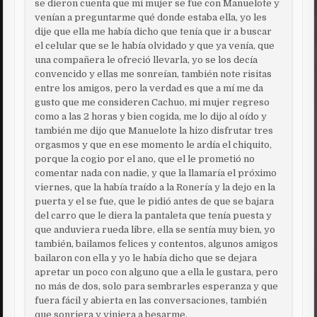
se dieron cuenta que mi mujer se fue con Manuelote y
venían a preguntarme qué donde estaba ella, yo les
dije que ella me había dicho que tenía que ir a buscar
el celular que se le había olvidado y que ya venía, que
una compañera le ofreció llevarla, yo se los decía
convencido y ellas me sonreían, también note risitas
entre los amigos, pero la verdad es que a mí me da
gusto que me consideren Cachuo, mi mujer regreso
como a las 2 horas y bien cogida, me lo dijo al oído y
también me dijo que Manuelote la hizo disfrutar tres
orgasmos y que en ese momento le ardía el chiquito,
porque la cogio por el ano, que el le prometió no
comentar nada con nadie, y que la llamaría el próximo
viernes, que la había traído a la Ronería y la dejo en la
puerta y el se fue, que le pidió antes de que se bajara
del carro que le diera la pantaleta que tenía puesta y
que anduviera rueda libre, ella se sentía muy bien, yo
también, bailamos felices y contentos, algunos amigos
bailaron con ella y yo le había dicho que se dejara
apretar un poco con alguno que a ella le gustara, pero
no más de dos, solo para sembrarles esperanza y que
fuera fácil y abierta en las conversaciones, también
que sonriera y viniera a besarme.