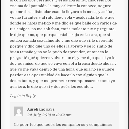
él con los ojos cerrados, y él estaba empujandoselo por
encima del pantalón, la muy caliente la conozco, seguro
que me iba a disimular cuando llegara a la mesa, y así fue,
yo me fui antes y al rato llego sola y acalorada, le dije que
donde se había metido y me dijo es que baile con varios de
tus amigos, no me soltaban, estás molesto ? Me pregunto,
le dije que no, que porque estaba roja en la cara, que si
estaba exitada sexualmente y me dijo que si, le pregunté
porque y dijo que uno de ellos la apretó y se lo sintio de
buen tamaño y no se le pudo desprender, entonces le
pregunté qué quieres volver con el, y me dijo que si yo le
doy permiso, de que se vaya con él a la casa desde ahora y
que yo me vaya dentro de una hora, que ella no se quiere
perder esa oportunidad de hacerlo con alguien que la
desea tanto, y que me promete recompensarme como yo
quisiera, le dije que sí y después les cuento …
Log in to Reply
Aureliano
says:
22 July, 2019 at 12:42 pm
Lo peor fue que todos los compañeros y compañeras