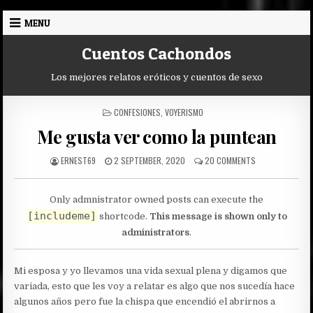
Skip
MENU
to
content
Cuentos Cachondos
Los mejores relatos eróticos y cuentos de sexo
POSTED
CONFESIONES
,
VOYERISMO
IN
Me gusta ver como la puntean
AUTHOR:
PUBLISHED
ON
ERNEST69
2 SEPTEMBER, 2020
20 COMMENTS
DATE:
ME
GUSTA
VER
Only admnistrator owned posts can execute the
COMO
[includeme]
shortcode.
This message is shown only to
LA
PUNTEAN
administrators
.
Mi esposa y yo llevamos una vida sexual plena y digamos que
variada, esto que les voy a relatar es algo que nos sucedía hace
algunos años pero fue la chispa que encendió el abrirnos a