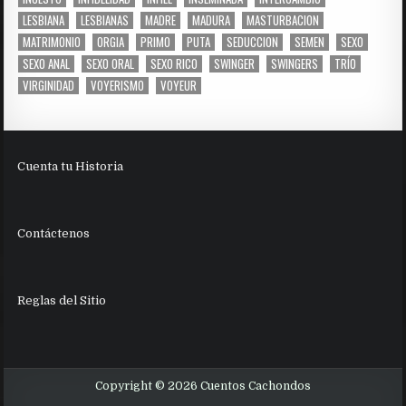
LESBIANA
LESBIANAS
MADRE
MADURA
MASTURBACION
MATRIMONIO
ORGIA
PRIMO
PUTA
SEDUCCION
SEMEN
SEXO
SEXO ANAL
SEXO ORAL
SEXO RICO
SWINGER
SWINGERS
TRÍO
VIRGINIDAD
VOYERISMO
VOYEUR
Cuenta tu Historia
Contáctenos
Reglas del Sitio
Copyright © 2026 Cuentos Cachondos