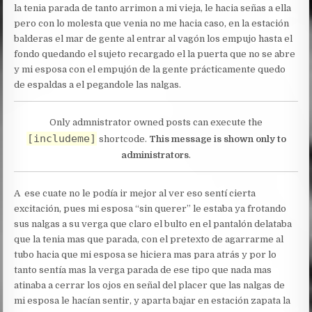
la tenia parada de tanto arrimon a mi vieja, le hacia señas a ella
pero con lo molesta que venia no me hacia caso, en la estación
balderas el mar de gente al entrar al vagón los empujo hasta el
fondo quedando el sujeto recargado el la puerta que no se abre
y mi esposa con el empujón de la gente prácticamente quedo
de espaldas a el pegandole las nalgas.
Only admnistrator owned posts can execute the
[includeme]
shortcode.
This message is shown only to
administrators
.
A ese cuate no le podía ir mejor al ver eso sentí cierta
excitación, pues mi esposa “sin querer” le estaba ya frotando
sus nalgas a su verga que claro el bulto en el pantalón delataba
que la tenia mas que parada, con el pretexto de agarrarme al
tubo hacia que mi esposa se hiciera mas para atrás y por lo
tanto sentía mas la verga parada de ese tipo que nada mas
atinaba a cerrar los ojos en señal del placer que las nalgas de
mi esposa le hacían sentir, y aparta bajar en estación zapata la