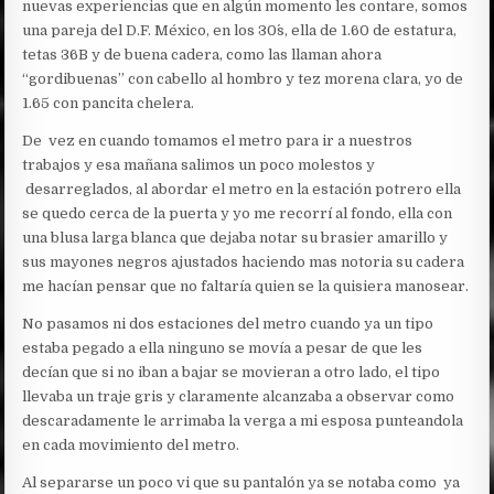
nuevas experiencias que en algún momento les contare, somos
una pareja del D.F. México, en los 30´s, ella de 1.60 de estatura,
tetas 36B y de buena cadera, como las llaman ahora
“gordibuenas” con cabello al hombro y tez morena clara, yo de
1.65 con pancita chelera.
De vez en cuando tomamos el metro para ir a nuestros
trabajos y esa mañana salimos un poco molestos y
desarreglados, al abordar el metro en la estación potrero ella
se quedo cerca de la puerta y yo me recorrí al fondo, ella con
una blusa larga blanca que dejaba notar su brasier amarillo y
sus mayones negros ajustados haciendo mas notoria su cadera
me hacían pensar que no faltaría quien se la quisiera manosear.
No pasamos ni dos estaciones del metro cuando ya un tipo
estaba pegado a ella ninguno se movía a pesar de que les
decían que si no iban a bajar se movieran a otro lado, el tipo
llevaba un traje gris y claramente alcanzaba a observar como
descaradamente le arrimaba la verga a mi esposa punteandola
en cada movimiento del metro.
Al separarse un poco vi que su pantalón ya se notaba como ya