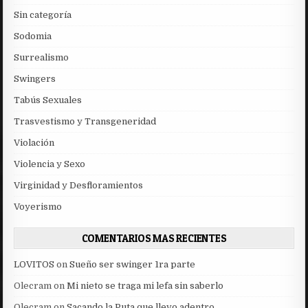
Sin categoría
Sodomia
Surrealismo
Swingers
Tabús Sexuales
Trasvestismo y Transgeneridad
Violación
Violencia y Sexo
Virginidad y Desfloramientos
Voyerismo
COMENTARIOS MAS RECIENTES
LOVITOS
on
Sueño ser swinger 1ra parte
Olecram
on
Mi nieto se traga mi lefa sin saberlo
Olecram
on
Sacando la Puta que llevo adentro