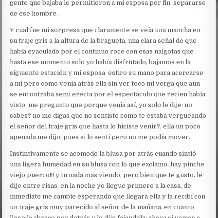
gente que bajaba le permitieron a mi esposa por fin separarse
de ese hombre.
Y cual fue mi sorpresa que claramente se veía una mancha en
su traje gris a la altura de la bragueta, una clara señal de que
había eyaculado por el continuo roce con esas nalgotas que
hasta ese momento solo yo había disfrutado, bajamos en la
siguiente estación y mi esposa estiro su mano para acercarse
a mi pero como venia atrás ella sin ver toco mi verga que aun
se encontraba semi erecta por el espectáculo que recien había
visto, me pregunto que porque venia así, yo solo le dije: no
sabes? no me digas que no sentiste como te estaba vergueando
el señor del traje gris que hasta lo hiciste venir?, ella un poco
apenada me dijo: pues si lo sentí pero no me podía mover.
Instintivamente se acomodo la blusa por atrás cuando sintió
una ligera humedad en su blusa con lo que exclamo: hay pinche
viejo puerco!!! y tu nada mas viendo, pero bien que te gusto, le
dije entre risas, en la noche yo llegue primero a la casa, de
inmediato me cambie esperando que llegara ella y la recibí con
un traje gris muy parecido al señor de la mañana, en cuanto
llego la abrace por detrás y le dije fajandola: ahora si vamos a