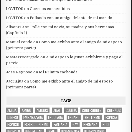
LOVITOS
on
Cuernos consentidos
LOVITOS
on
Follando con un amigo delante de mi marido
Alisonr12
on
Follé con mi novia, su madre y sus hermanas
(Capítulo 1)
Manuel conde
on
Como me exhibo ante el amigo de mi esposo
(primera parte)
Masterrecargado
on
A mi esposo le gusta exhibirme y paga el
precio
Jose Reynoso
on
Mi Primita cachonda
Jacrisjua
on
Como me exhibo ante el amigo de mi esposo
(primera parte)
TAGS
AMIGA
AMIGO
AMIGOS
ANAL
COGIDA
CONFESIONES
CUERNOS
DINERO
EMBARAZADA
ENCULADA
ENGAÑO
EROTISMO
ESPOSA
ESPOSO
EXHIBICIONISMO
FANTASÍA
GAY
HERMANA
HIJO
INCESTO
INFIDELIDAD
INFIEL
INSEMINADA
INTERCAMBIO