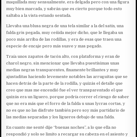
maquillada muy sensualmente, era delgada pero con una figura
muy bien marcada, y sabrán que es cierto porque todo esto
saltaba a la vista estando sentada.
Llevaba una blusa negra de una tela similar a la del satín, una
falda gris pegada, muy ceñida mejor dicho, que le llegaba un
poco más arriba de las rodillas, y era de esas que traen una
especie de encaje pero más suave y mas pegado.
Traía unos zapatos de tacón alto, con plataforma y eran de
charol negro, sin mencionar que llevaba puestísimas unas
medias negras transparentes, finamente brillantes y muy
ajustaditas haciendo levemente notables las arruguitas que se
hacen detrás de la parte de la rodilla, y quizás el detalle que
creo que mas me encendió fue el ver transparentado el que
quizás era un liguero, porque podría correr el riesgo de saber
que no era más que el forro de la falda u unas lycras cortas, y
no es que no las disfrute también pero soy más partidario de
las medias separadas y los ligueros debajo de una falda.
En cuanto me senté dije “buenas noches”, a lo que ella no
respondió y solo se limito a recargar su cabeza en el asiento y