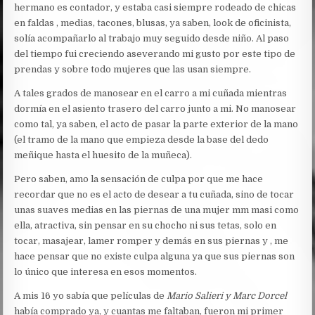
hermano es contador, y estaba casi siempre rodeado de chicas
en faldas , medias, tacones, blusas, ya saben, look de oficinista,
solía acompañarlo al trabajo muy seguido desde niño. Al paso
del tiempo fui creciendo aseverando mi gusto por este tipo de
prendas y sobre todo mujeres que las usan siempre.
A tales grados de manosear en el carro a mi cuñada mientras
dormía en el asiento trasero del carro junto a mi. No manosear
como tal, ya saben, el acto de pasar la parte exterior de la mano
(el tramo de la mano que empieza desde la base del dedo
meñique hasta el huesito de la muñeca).
Pero saben, amo la sensación de culpa por que me hace
recordar que no es el acto de desear a tu cuñada, sino de tocar
unas suaves medias en las piernas de una mujer mm masi como
ella, atractiva, sin pensar en su chocho ni sus tetas, solo en
tocar, masajear, lamer romper y demás en sus piernas y , me
hace pensar que no existe culpa alguna ya que sus piernas son
lo único que interesa en esos momentos.
A mis 16 yo sabía que películas de
Mario Salieri y Marc Dorcel
había comprado ya, y cuantas me faltaban, fueron mi primer