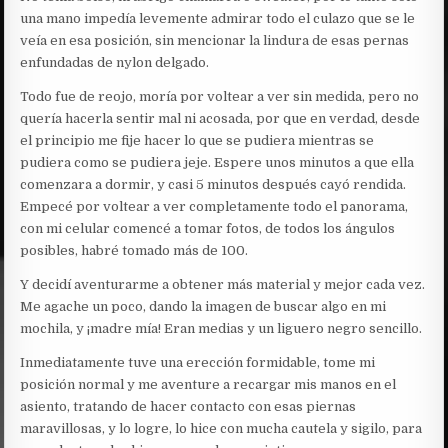
una mano impedía levemente admirar todo el culazo que se le
veía en esa posición, sin mencionar la lindura de esas pernas
enfundadas de nylon delgado.
Todo fue de reojo, moría por voltear a ver sin medida, pero no
quería hacerla sentir mal ni acosada, por que en verdad, desde
el principio me fije hacer lo que se pudiera mientras se
pudiera como se pudiera jeje. Espere unos minutos a que ella
comenzara a dormir, y casi 5 minutos después cayó rendida.
Empecé por voltear a ver completamente todo el panorama,
con mi celular comencé a tomar fotos, de todos los ángulos
posibles, habré tomado más de 100.
Y decidí aventurarme a obtener más material y mejor cada vez.
Me agache un poco, dando la imagen de buscar algo en mi
mochila, y ¡madre mía! Eran medias y un liguero negro sencillo.
Inmediatamente tuve una erección formidable, tome mi
posición normal y me aventure a recargar mis manos en el
asiento, tratando de hacer contacto con esas piernas
maravillosas, y lo logre, lo hice con mucha cautela y sigilo, para