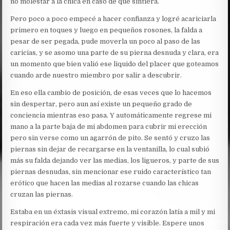
no molestar a la chica en caso de que sintiera.
Pero poco a poco empecé a hacer confianza y logré acariciarla
primero en toques y luego en pequeños rosones, la falda a
pesar de ser pegada, pude moverla un poco al paso de las
caricias, y se asomo una parte de su pierna desnuda y clara, era
un momento que bien valió ese liquido del placer que goteamos
cuando arde nuestro miembro por salir a descubrir.
En eso ella cambio de posición, de esas veces que lo hacemos
sin despertar, pero aun así existe un pequeño grado de
conciencia mientras eso pasa. Y automáticamente regrese mi
mano a la parte baja de mi abdomen para cubrir mi erección
pero sin verse como un agarrón de pito. Se sentó y cruzo las
piernas sin dejar de recargarse en la ventanilla, lo cual subió
más su falda dejando ver las medias, los ligueros, y parte de sus
piernas desnudas, sin mencionar ese ruido característico tan
erótico que hacen las medias al rozarse cuando las chicas
cruzan las piernas.
Estaba en un éxtasis visual extremo, mi corazón latía a mil y mi
respiración era cada vez más fuerte y visible. Espere unos