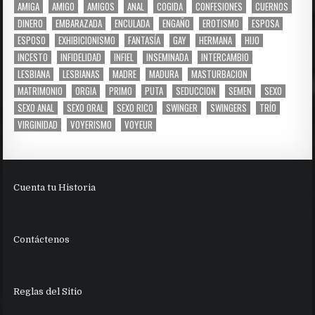
AMIGA
AMIGO
AMIGOS
ANAL
COGIDA
CONFESIONES
CUERNOS
DINERO
EMBARAZADA
ENCULADA
ENGAÑO
EROTISMO
ESPOSA
ESPOSO
EXHIBICIONISMO
FANTASÍA
GAY
HERMANA
HIJO
INCESTO
INFIDELIDAD
INFIEL
INSEMINADA
INTERCAMBIO
LESBIANA
LESBIANAS
MADRE
MADURA
MASTURBACION
MATRIMONIO
ORGIA
PRIMO
PUTA
SEDUCCION
SEMEN
SEXO
SEXO ANAL
SEXO ORAL
SEXO RICO
SWINGER
SWINGERS
TRÍO
VIRGINIDAD
VOYERISMO
VOYEUR
Cuenta tu Historia
Contáctenos
Reglas del Sitio