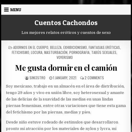
Skip
MENU
to
content
Cuentos Cachondos
Los mejores relatos eróticos y cuentos de sexo
POSTED
ADORNOS EN EL CUERPO
,
BELLEZA
,
EXHIBICIONISMO
,
FANTASIAS ERÓTICAS
,
IN
FETICHISMO
,
LOCURA
,
MASTURBACIÓN
,
PORNOGRAFIA
,
TABÚS SEXUALES
,
VOYERISMO
Me gusta dormir en el camión
AUTHOR:
PUBLISHED
ON
SINI3STRO
1 JANUARY, 2021
2 COMMENTS
DATE:
ME
Soy mexicano, trabajo en un almacén en el área de distribución,
GUSTA
DORMIR
tengo 29 años y vivo en unión libre, soy heterosexual y amante
EN
de las delicias de la suavidad de las medias en unas lindas
EL
piernas femeninas, entre otras variaciones que tiene esta gama
CAMIÓN
del fetichismo por las piernas, medias y pies.
Desde niño estuve rodeado de estímulos que desarrollaron
pronto mi atracción por los materiales de nylon y lycra, mi