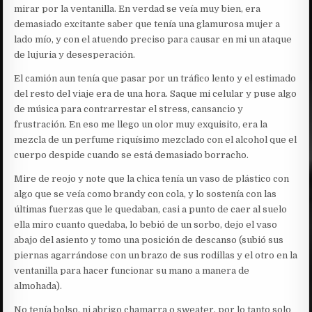
mirar por la ventanilla. En verdad se veía muy bien, era
demasiado excitante saber que tenía una glamurosa mujer a
lado mío, y con el atuendo preciso para causar en mi un ataque
de lujuria y desesperación.
El camión aun tenía que pasar por un tráfico lento y el estimado
del resto del viaje era de una hora. Saque mi celular y puse algo
de música para contrarrestar el stress, cansancio y
frustración. En eso me llego un olor muy exquisito, era la
mezcla de un perfume riquísimo mezclado con el alcohol que el
cuerpo despide cuando se está demasiado borracho.
Mire de reojo y note que la chica tenía un vaso de plástico con
algo que se veía como brandy con cola, y lo sostenía con las
últimas fuerzas que le quedaban, casi a punto de caer al suelo
ella miro cuanto quedaba, lo bebió de un sorbo, dejo el vaso
abajo del asiento y tomo una posición de descanso (subió sus
piernas agarrándose con un brazo de sus rodillas y el otro en la
ventanilla para hacer funcionar su mano a manera de
almohada).
No tenía bolso, ni abrigo chamarra o sweater, por lo tanto solo