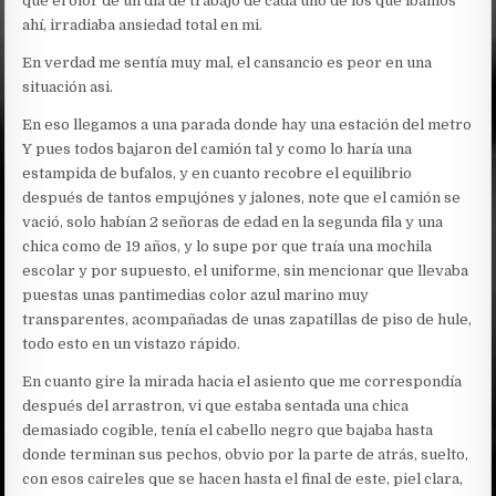
que el olor de un día de trabajo de cada uno de los que íbamos
ahí, irradiaba ansiedad total en mi.
En verdad me sentía muy mal, el cansancio es peor en una
situación asi.
En eso llegamos a una parada donde hay una estación del metro
Y pues todos bajaron del camión tal y como lo haría una
estampida de bufalos, y en cuanto recobre el equilibrio
después de tantos empujónes y jalones, note que el camión se
vació, solo habían 2 señoras de edad en la segunda fila y una
chica como de 19 años, y lo supe por que traía una mochila
escolar y por supuesto, el uniforme, sin mencionar que llevaba
puestas unas pantimedias color azul marino muy
transparentes, acompañadas de unas zapatillas de piso de hule,
todo esto en un vistazo rápido.
En cuanto gire la mirada hacia el asiento que me correspondía
después del arrastron, vi que estaba sentada una chica
demasiado cogible, tenía el cabello negro que bajaba hasta
donde terminan sus pechos, obvio por la parte de atrás, suelto,
con esos caireles que se hacen hasta el final de este, piel clara,