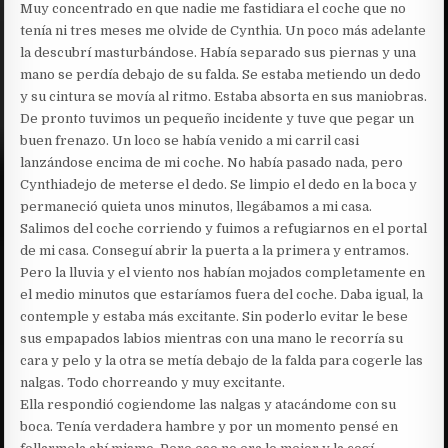
Muy concentrado en que nadie me fastidiara el coche que no
tenía ni tres meses me olvide de Cynthia. Un poco más adelante
la descubrí masturbándose. Había separado sus piernas y una
mano se perdía debajo de su falda. Se estaba metiendo un dedo
y su cintura se movía al ritmo. Estaba absorta en sus maniobras.
De pronto tuvimos un pequeño incidente y tuve que pegar un
buen frenazo. Un loco se había venido a mi carril casi
lanzándose encima de mi coche. No había pasado nada, pero
Cynthiadejo de meterse el dedo. Se limpio el dedo en la boca y
permaneció quieta unos minutos, llegábamos a mi casa.
Salimos del coche corriendo y fuimos a refugiarnos en el portal
de mi casa. Conseguí abrir la puerta a la primera y entramos.
Pero la lluvia y el viento nos habían mojados completamente en
el medio minutos que estaríamos fuera del coche. Daba igual, la
contemple y estaba más excitante. Sin poderlo evitar le bese
sus empapados labios mientras con una mano le recorría su
cara y pelo y la otra se metía debajo de la falda para cogerle las
nalgas. Todo chorreando y muy excitante.
Ella respondió cogiendome las nalgas y atacándome con su
boca. Tenía verdadera hambre y por un momento pensé en