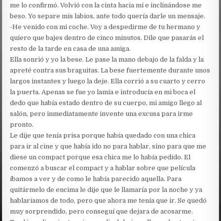
me lo confirmó. Volvió con la cinta hacia mí e inclinándose me
beso. Yo separe mis labios, ante todo quería darle un mensaje.
-He venido con mi coche. Voy a despedirme de tu hermano y
quiero que bajes dentro de cinco minutos. Dile que pasarás el
resto de la tarde en casa de una amiga.
Ella sonrió y yo la bese. Le pase la mano debajo de la falda y la
apreté contra sus braguitas. La bese fuertemente durante unos
largos instantes y luego la deje. Ella corrió a su cuarto y cerro
la puerta. Apenas se fue yo lamía e introducía en mi boca el
dedo que había estado dentro de su cuerpo, mi amigo llego al
salón, pero inmediatamente invente una excusa para irme
pronto.
Le dije que tenía prisa porque había quedado con una chica
para ir al cine y que había ido no para hablar, sino para que me
diese un compact porque esa chica me lo había pedido. El
comenzó a buscar el compact y a hablar sobre que película
íbamos a ver y de como le había parecido aquella. Para
quitármelo de encima le dije que le llamaría por la noche y ya
hablaríamos de todo, pero que ahora me tenía que ir. Se quedó
muy sorprendido, pero conseguí que dejara de acosarme.