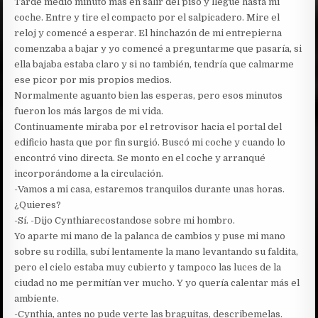
Tardé medio minuto más en salir del piso y llegue hasta mi
coche. Entre y tire el compacto por el salpicadero. Mire el
reloj y comencé a esperar. El hinchazón de mi entrepierna
comenzaba a bajar y yo comencé a preguntarme que pasaría, si
ella bajaba estaba claro y si no también, tendría que calmarme
ese picor por mis propios medios.
Normalmente aguanto bien las esperas, pero esos minutos
fueron los más largos de mi vida.
Continuamente miraba por el retrovisor hacia el portal del
edificio hasta que por fin surgió. Buscó mi coche y cuando lo
encontró vino directa. Se monto en el coche y arranqué
incorporándome a la circulación.
-Vamos a mi casa, estaremos tranquilos durante unas horas.
¿Quieres?
-Sí. -Dijo Cynthiarecostandose sobre mi hombro.
Yo aparte mi mano de la palanca de cambios y puse mi mano
sobre su rodilla, subí lentamente la mano levantando su faldita,
pero el cielo estaba muy cubierto y tampoco las luces de la
ciudad no me permitían ver mucho. Y yo quería calentar más el
ambiente.
-Cynthia, antes no pude verte las braguitas, describemelas.