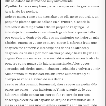
Ella se estaba masturbando muy suavemente.
-Cynthia, lo haces muy bien, pero creo que esto te gustara más.
Acariciate los pechos.
Dejo su mano. Tome entonces algo que ella no se esperaba, un
pequeño plátano que se hallaba en el frutero, al sentir la
diferencia de temperatura dio un pequeño respingó. Lo
introduje lentamente en su húmeda gruta hasta que se halló
por completo dentro de ella, sus movimientos se hicieron más
rápidos, entonces yo me prepare, saque la sabrosa fruta que
después me comería e introduje dos dedos en su boca y
después los deslice por todo su cuerpo abajo hasta llegar a su
vagina. Con una mano separe sus labios mientras con la otra la
penetre como nunca ella hubiera imaginado. A los pocos
segundos mis dedos aumentaban su excitación y volvía a gemir.
Aumentando mi velocidad sus susurros aumentaron y su
cuerpo se volvía al ritmo de mis dedos.
a se lo estaba pasando fenomenal, ahora si que me pedía: -No
pares, no pares. – con insistencia. Y más pronto de lo que
hubiera podido pensar su cuerpo fue recorrido por una
descarga eléctrica, su espalda se arqueo levantandola de la
mesa y cesaron sus movimientos y gemidos con un profundo