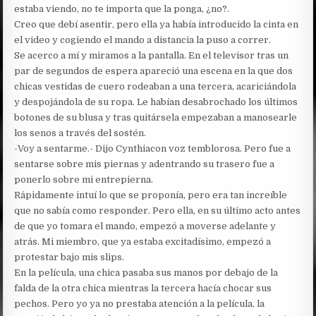
estaba viendo, no te importa que la ponga, ¿no?.
Creo que debí asentir, pero ella ya había introducido la cinta en
el video y cogiendo el mando a distancia la puso a correr.
Se acerco a mí y miramos a la pantalla. En el televisor tras un
par de segundos de espera apareció una escena en la que dos
chicas vestidas de cuero rodeaban a una tercera, acariciándola
y despojándola de su ropa. Le habían desabrochado los últimos
botones de su blusa y tras quitársela empezaban a manosearle
los senos a través del sostén.
-Voy a sentarme.- Dijo Cynthiacon voz temblorosa. Pero fue a
sentarse sobre mis piernas y adentrando su trasero fue a
ponerlo sobre mi entrepierna.
Rápidamente intuí lo que se proponía, pero era tan increíble
que no sabía como responder. Pero ella, en su último acto antes
de que yo tomara el mando, empezó a moverse adelante y
atrás. Mi miembro, que ya estaba excitadísimo, empezó a
protestar bajo mis slips.
En la película, una chica pasaba sus manos por debajo de la
falda de la otra chica mientras la tercera hacía chocar sus
pechos. Pero yo ya no prestaba atención a la película, la