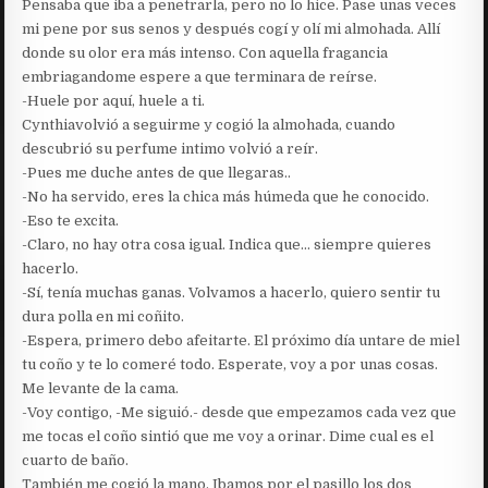
Pensaba que iba a penetrarla, pero no lo hice. Pase unas veces
mi pene por sus senos y después cogí y olí mi almohada. Allí
donde su olor era más intenso. Con aquella fragancia
embriagandome espere a que terminara de reírse.
-Huele por aquí, huele a ti.
Cynthiavolvió a seguirme y cogió la almohada, cuando
descubrió su perfume intimo volvió a reír.
-Pues me duche antes de que llegaras..
-No ha servido, eres la chica más húmeda que he conocido.
-Eso te excita.
-Claro, no hay otra cosa igual. Indica que… siempre quieres
hacerlo.
-Sí, tenía muchas ganas. Volvamos a hacerlo, quiero sentir tu
dura polla en mi coñito.
-Espera, primero debo afeitarte. El próximo día untare de miel
tu coño y te lo comeré todo. Esperate, voy a por unas cosas.
Me levante de la cama.
-Voy contigo, -Me siguió.- desde que empezamos cada vez que
me tocas el coño sintió que me voy a orinar. Dime cual es el
cuarto de baño.
También me cogió la mano. Ibamos por el pasillo los dos