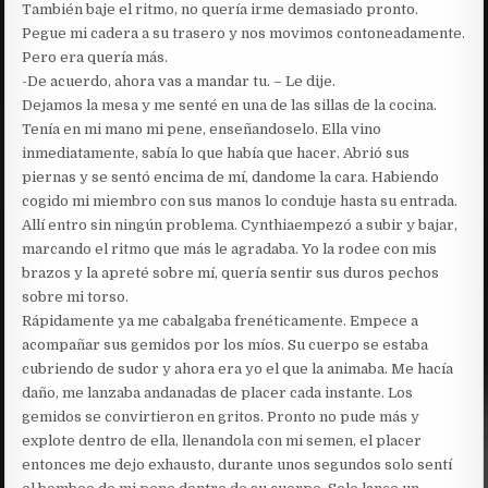
También baje el ritmo, no quería irme demasiado pronto.
Pegue mi cadera a su trasero y nos movimos contoneadamente.
Pero era quería más.
-De acuerdo, ahora vas a mandar tu. – Le dije.
Dejamos la mesa y me senté en una de las sillas de la cocina.
Tenía en mi mano mi pene, enseñandoselo. Ella vino
inmediatamente, sabía lo que había que hacer. Abrió sus
piernas y se sentó encima de mí, dandome la cara. Habiendo
cogido mi miembro con sus manos lo conduje hasta su entrada.
Allí entro sin ningún problema. Cynthiaempezó a subir y bajar,
marcando el ritmo que más le agradaba. Yo la rodee con mis
brazos y la apreté sobre mí, quería sentir sus duros pechos
sobre mi torso.
Rápidamente ya me cabalgaba frenéticamente. Empece a
acompañar sus gemidos por los míos. Su cuerpo se estaba
cubriendo de sudor y ahora era yo el que la animaba. Me hacía
daño, me lanzaba andanadas de placer cada instante. Los
gemidos se convirtieron en gritos. Pronto no pude más y
explote dentro de ella, llenandola con mi semen, el placer
entonces me dejo exhausto, durante unos segundos solo sentí