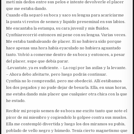
metí mis dedos entre sus pelos e intente devolverle el placer
que me estaba dando.
Cuando ella separó su boca y saco su lengua para acariciarme
la punta vi restos de semen y liquido preseminal en sus labios.
Me encantaba la estampa, su cara juvenil y mis fluidos.
Cynthiarecorrió entonces mi pene con su lengua. Varias veces.
Me estaba tambaleando de placer. Si no hubiera sido porque
hace apenas una hora había eyaculado no hubiera aguantado
tanto. Volvió a comerme dentro de su boca y entonces, a pesar
del placer, supe que debía parar.
-Levantate, ya es suficiente. – La cogí por las axilas y la levante.
– Ahora debo afeitarte, pero luego podrás continuar.
Cynthia no lo comprendió, pero me obedeció. Allí estábamos
los dos pegados y no pude dejar de besarla. Ella, en unas horas,
me estaba dando más placer que cualquier otra chica con la que
he estado.
Recibir mi propio semen de su boca me excito tanto que note el
picor de mi miembro y cogiendolo lo golpee contra sus muslos.
Ella me contempló divertida y luego los dos miramos su pubis,
poblado de vello negro y húmedo. Tenía cierto magnetismo que