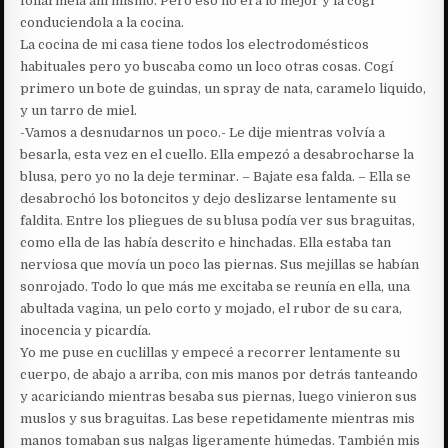
follarmela ahí mismo. Pero eso no era lo mejor y la cogí
conduciendola a la cocina.
La cocina de mi casa tiene todos los electrodomésticos
habituales pero yo buscaba como un loco otras cosas. Cogí
primero un bote de guindas, un spray de nata, caramelo liquido,
y un tarro de miel.
-Vamos a desnudarnos un poco.- Le dije mientras volvía a
besarla, esta vez en el cuello. Ella empezó a desabrocharse la
blusa, pero yo no la deje terminar. – Bajate esa falda. – Ella se
desabrochó los botoncitos y dejo deslizarse lentamente su
faldita. Entre los pliegues de su blusa podía ver sus braguitas,
como ella de las había descrito e hinchadas. Ella estaba tan
nerviosa que movía un poco las piernas. Sus mejillas se habían
sonrojado. Todo lo que más me excitaba se reunía en ella, una
abultada vagina, un pelo corto y mojado, el rubor de su cara,
inocencia y picardía.
Yo me puse en cuclillas y empecé a recorrer lentamente su
cuerpo, de abajo a arriba, con mis manos por detrás tanteando
y acariciando mientras besaba sus piernas, luego vinieron sus
muslos y sus braguitas. Las bese repetidamente mientras mis
manos tomaban sus nalgas ligeramente húmedas. También mis