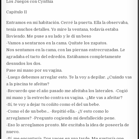
Los Juegos con Cynthia
Capitulo II
Entramos en mi habitación. Cerré la puerta. Ella la observaba,
tenía muchos detalles. Yo mire la ventana, todavía estaba
lloviendo. Me puse a su lado y le dí un beso
-Vamos a sentarnos en la cama. Quítate los zapatos.
Nos sentamos en la cama, con las piernas entrecruzadas. Le
agradaba el tacto del edredón. Estábamos completamente
desnudos los dos.
Pase mi mano por su vagina.
-Luego debemos arreglar esto. Te la voy a depilar. ¿Cuándo vas
a la piscina te afeitas?
-Recuerdo que el año pasado me afeitaba los laterales. -Cogió
mi mano y la estrecho contra su vagina. -¿Me vas a afeitar?
-Sí, te voy a dejar tu coñito como el del un bebe.
-Como el de un bebe… -Repitió ella.- ¿Y esto como lo
arreglamos? -Pregunto cogiendo mi desfallecido pene.
-Eso lo arreglamos pronto. Me excitaba la idea de poseerla de
nuevo.
-Sí, me encantaría. Dos veces en una tarde. Me gustaría que