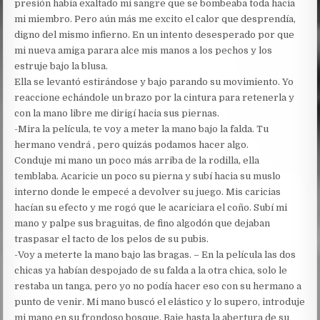
presión había exaltado mi sangre que se bombeaba toda hacia
mi miembro. Pero aún más me excito el calor que desprendía,
digno del mismo infierno. En un intento desesperado por que
mi nueva amiga parara alce mis manos a los pechos y los
estruje bajo la blusa.
Ella se levantó estirándose y bajo parando su movimiento. Yo
reaccione echándole un brazo por la cintura para retenerla y
con la mano libre me dirigí hacia sus piernas.
-Mira la película, te voy a meter la mano bajo la falda. Tu
hermano vendrá , pero quizás podamos hacer algo.
Conduje mi mano un poco más arriba de la rodilla, ella
temblaba. Acaricie un poco su pierna y subí hacia su muslo
interno donde le empecé a devolver su juego. Mis caricias
hacían su efecto y me rogó que le acariciara el coño. Subí mi
mano y palpe sus braguitas, de fino algodón que dejaban
traspasar el tacto de los pelos de su pubis.
-Voy a meterte la mano bajo las bragas. – En la película las dos
chicas ya habían despojado de su falda a la otra chica, solo le
restaba un tanga, pero yo no podía hacer eso con su hermano a
punto de venir. Mi mano buscó el elástico y lo supero, introduje
mi mano en su frondoso bosque. Baje hasta la abertura de su