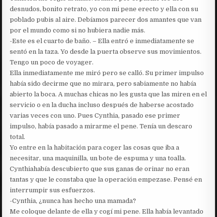
desnudos, bonito retrato, yo con mi pene erecto y ella con su
poblado pubis al aire. Debíamos parecer dos amantes que van
por el mundo como si no hubiera nadie más.
-Este es el cuarto de baño. – Ella entró e inmediatamente se
sentó en la taza. Yo desde la puerta observe sus movimientos.
Tengo un poco de voyager.
Ella inmediatamente me miró pero se calló. Su primer impulso
había sido decirme que no mirara, pero sabiamente no había
abierto la boca. A muchas chicas no les gusta que las miren en el
servicio o en la ducha incluso después de haberse acostado
varias veces con uno. Pues Cynthia, pasado ese primer
impulso, había pasado a mirarme el pene. Tenía un descaro
total.
Yo entre en la habitación para coger las cosas que iba a
necesitar, una maquinilla, un bote de espuma y una toalla.
Cynthiahabía descubierto que sus ganas de orinar no eran
tantas y que le constaba que la operación empezase. Pensé en
interrumpir sus esfuerzos.
-Cynthia, ¿nunca has hecho una mamada?
Me coloque delante de ella y cogí mi pene. Ella había levantado