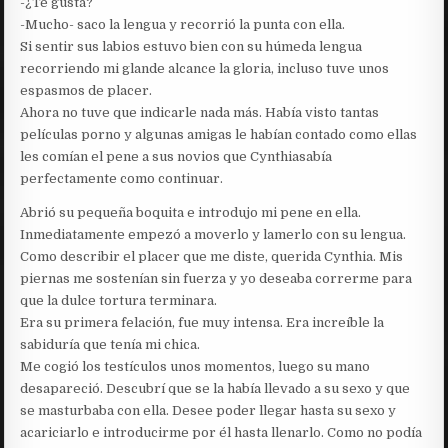
-¿Te gusta?
-Mucho- saco la lengua y recorrió la punta con ella.
Si sentir sus labios estuvo bien con su húmeda lengua
recorriendo mi glande alcance la gloria, incluso tuve unos
espasmos de placer.
Ahora no tuve que indicarle nada más. Había visto tantas
películas porno y algunas amigas le habían contado como ellas
les comían el pene a sus novios que Cynthiasabía
perfectamente como continuar.
Abrió su pequeña boquita e introdujo mi pene en ella.
Inmediatamente empezó a moverlo y lamerlo con su lengua.
Como describir el placer que me diste, querida Cynthia. Mis
piernas me sostenían sin fuerza y yo deseaba correrme para
que la dulce tortura terminara.
Era su primera felación, fue muy intensa. Era increíble la
sabiduría que tenía mi chica.
Me cogió los testículos unos momentos, luego su mano
desapareció. Descubrí que se la había llevado a su sexo y que
se masturbaba con ella. Desee poder llegar hasta su sexo y
acariciarlo e introducirme por él hasta llenarlo. Como no podía