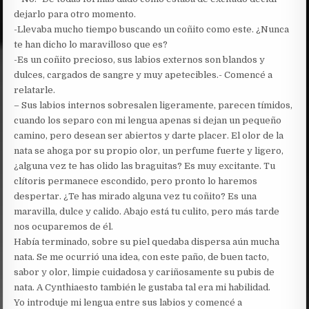
dejarlo para otro momento.
-Llevaba mucho tiempo buscando un coñito como este. ¿Nunca
te han dicho lo maravilloso que es?
-Es un coñito precioso, sus labios externos son blandos y
dulces, cargados de sangre y muy apetecibles.- Comencé a
relatarle.
– Sus labios internos sobresalen ligeramente, parecen tímidos,
cuando los separo con mi lengua apenas si dejan un pequeño
camino, pero desean ser abiertos y darte placer. El olor de la
nata se ahoga por su propio olor, un perfume fuerte y ligero,
¿alguna vez te has olido las braguitas? Es muy excitante. Tu
clítoris permanece escondido, pero pronto lo haremos
despertar. ¿Te has mirado alguna vez tu coñito? Es una
maravilla, dulce y calido. Abajo está tu culito, pero más tarde
nos ocuparemos de él.
Había terminado, sobre su piel quedaba dispersa aún mucha
nata. Se me ocurrió una idea, con este paño, de buen tacto,
sabor y olor, limpie cuidadosa y cariñosamente su pubis de
nata. A Cynthiaesto también le gustaba tal era mi habilidad.
Yo introduje mi lengua entre sus labios y comencé a