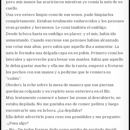
pero mis manos las acariciaron mientras yo comía la nata de su
cuello.
Una vez estuvo limpio comí de sus senos, pude limpiarlos
completamente. Estaban totalmente endurecidos y los pezones
eran grandes y hermosos. Le comí también el ombligo.
Desde la boca hasta su ombligo su placer, y el mío, había ido
aumentando. Cuando succione sus pezones habían alcanzado
sus cotas más altas, pero sabía que aquello iba a aumentar. La
nata le formaba una delgada capa en su pubis. Primero comí los
laterales y aproveche para besar sus muslos. Sabía que aquello
le debía gustar mucho y ella me dio la razón, empezó a frotarse
los pechos con sus manos y a pedirme que le comiera su
“coñito”.
Obedecí, la eche sobre la mesa de manera que sus piernas
quedaran colgando y su repleto sexo estuviera en el filo.
Muy lentamente comencé a lamer las zonas al descubierto, no
estaba depilada. No me gustaba eso de comer pelitos y luego
encontrarte uno en la boca. ¿La depilaba?
Ella debió advertirlo pues ceso sus gemididos y me pregunto:
-¿Pasa algo?
– No.- De todas formas dado como estaba de excitado decidí