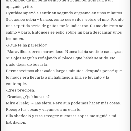
el bombeo de mi pene dentro de su cuerpo. Solo lance un
apagado grito.
Cynthiaempezó a sentir su segundo orgasmo en unos minutos.
Su cuerpo subía y bajaba, como sus gritos, sobre el mío. Pronto,
una repetida serie de gritos me lo indicaron. Su movimiento se
calmo y paro. Entonces se echo sobre mí para descansar unos
instantes.
-¿Qué te ha parecido?
-Maravilloso, eres maravilloso. Nunca había sentido nada igual.
Sus ojos seguían reflejando el placer que había sentido. No
pude dejar de besarla.
Permanecimos abrazados largos minutos, después pensé que
lo mejor era llevarla a mi habitación. Ella se levantó y la
contemple.
-Eres preciosa.
-Gracias, ¿Qué hora es?
Mire el reloj: – Las siete. Pero aun podemos hacer más cosas.
Recoge tus cosas y vayamos a mi cuarto.
Ella obedeció y tras recoger nuestras ropas me siguió a mi
habitación.