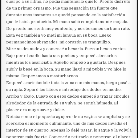
cuerpo a su ritmo, no podía mantenerlo quieto. Pronto disfrutó
de un primer orgasmo. Fue una sensación tan fuerte que
durante unos instantes se quedó pensando en la satisfacción
que le había producido. Mi mano salió completamente mojada.
De pronto me sentí muy contento, y nos besamos un buen rato.
Esta vez también yo metí mi lengua en su boca. Luego
permanecimos abrazados, mi corazón se tranquilizo.
Mire su desnudez y comencé a besarla. Fueron besos cortos.
Baje por el cuello hasta sus pechos y empecé a besarlos
mientras los acariciaba. Aquello empezó a gustarla. Después
subí y la besé en la boca. Su mano llegó a mi pubis y yo hice lo
mismo. Empezamos a masturbarnos.
Empecé acariciándole toda la zona con mis manos, luego pasé a
su rajita. Separé los labios e introduje dos dedos en medio.
Arriba y abajo. Luego con esos dedos empecé a trazar círculos
alrededor de la entrada de su vulva. Se sentía húmeda. El
placer era muy suave y dulce.
Notaba como el pequeño agujero de su vagina se ampliaba y se
acercaba el momento culminante. uno de mis dedos invadía el
interior de su cuerpo. Apenas lo dejé pasar, lo saque y la volví a
penetrar más fuerte. Comencé a retirarlo y penetrar, el placer