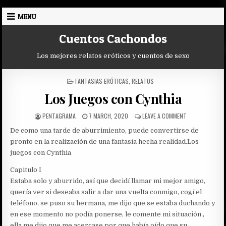
Skip
MENU
to
content
Cuentos Cachondos
Los mejores relatos eróticos y cuentos de sexo
POSTED
FANTASIAS ERÓTICAS
,
RELATOS
IN
Los Juegos con Cynthia
AUTHOR:
PUBLISHED
ON
PENTAGRAMA
7 MARCH, 2020
LEAVE A COMMENT
DATE:
LOS
De como una tarde de aburrimiento, puede convertirse de
JUEGOS
CON
pronto en la realización de una fantasía hecha realidad.
Los
CYNTHIA
juegos con Cynthia
Capitulo I
Estaba solo y aburrido, así que decidí llamar mi mejor amigo,
quería ver si deseaba salir a dar una vuelta conmigo, cogí el
teléfono, se puso su hermana, me dijo que se estaba duchando y
en ese momento no podía ponerse, le comente mi situación ,
ella me dijo que me acercase por que había oído que su