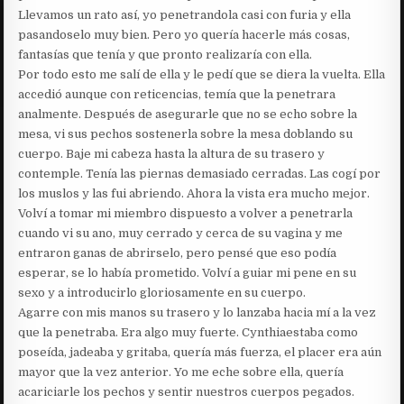
Llevamos un rato así, yo penetrandola casi con furia y ella
pasandoselo muy bien. Pero yo quería hacerle más cosas,
fantasías que tenía y que pronto realizaría con ella.
Por todo esto me salí de ella y le pedí que se diera la vuelta. Ella
accedió aunque con reticencias, temía que la penetrara
analmente. Después de asegurarle que no se echo sobre la
mesa, vi sus pechos sostenerla sobre la mesa doblando su
cuerpo. Baje mi cabeza hasta la altura de su trasero y
contemple. Tenía las piernas demasiado cerradas. Las cogí por
los muslos y las fui abriendo. Ahora la vista era mucho mejor.
Volví a tomar mi miembro dispuesto a volver a penetrarla
cuando vi su ano, muy cerrado y cerca de su vagina y me
entraron ganas de abrirselo, pero pensé que eso podía
esperar, se lo había prometido. Volví a guiar mi pene en su
sexo y a introducirlo gloriosamente en su cuerpo.
Agarre con mis manos su trasero y lo lanzaba hacia mí a la vez
que la penetraba. Era algo muy fuerte. Cynthiaestaba como
poseída, jadeaba y gritaba, quería más fuerza, el placer era aún
mayor que la vez anterior. Yo me eche sobre ella, quería
acariciarle los pechos y sentir nuestros cuerpos pegados.