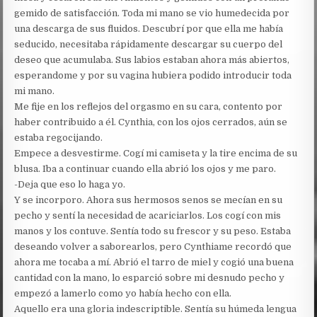
gemido de satisfacción. Toda mi mano se vio humedecida por
una descarga de sus fluidos. Descubrí por que ella me había
seducido, necesitaba rápidamente descargar su cuerpo del
deseo que acumulaba. Sus labios estaban ahora más abiertos,
esperandome y por su vagina hubiera podido introducir toda
mi mano.
Me fije en los reflejos del orgasmo en su cara, contento por
haber contribuido a él. Cynthia, con los ojos cerrados, aún se
estaba regocijando.
Empece a desvestirme. Cogí mi camiseta y la tire encima de su
blusa. Iba a continuar cuando ella abrió los ojos y me paro.
-Deja que eso lo haga yo.
Y se incorporo. Ahora sus hermosos senos se mecían en su
pecho y sentí la necesidad de acariciarlos. Los cogí con mis
manos y los contuve. Sentía todo su frescor y su peso. Estaba
deseando volver a saborearlos, pero Cynthiame recordó que
ahora me tocaba a mí. Abrió el tarro de miel y cogió una buena
cantidad con la mano, lo esparció sobre mi desnudo pecho y
empezó a lamerlo como yo había hecho con ella.
Aquello era una gloria indescriptible. Sentía su húmeda lengua