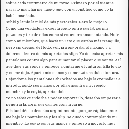
sobre cada centímetro de mi torso. Primero por el vientre,
para no mancharme, luego jugo con un ombligo como yo la
había enseñado.
Subió y lamio la miel de mis pectorales. Pero lo mejoro…
Como una verdadera experta cogió entre sus labios mis
pezones y tiro de ellos como si estuviera amamantando. Note
como mi miembro, que hacía un rato que estaba más tranquilo,
pero sin decaer del todo, volvía a engordar al máximo y a
dolerme dentro de mis apretados slips. Yo deseaba apretar mis
pantalones contra algo para aumentar el placer que sentía. Así
que deje sus senos y empece a quitarme el cinturón. Ella lo vio
y no me dejo. Aparto mis manos y comenzó una dulce tortura.
Dejandome los pantalones abrochados me bajo la cremallera e
introduciendo sus manos por ella encontró mi crecido
miembro y lo cogió, apretandolo.
Yo no sabía cuando iba a poder soportarlo, deseaba empezar a
penetrarla, abrir sus carnes con mi carne.
Ella también lo deseaba urgentemente, porque rápidamente
me bajo los pantalones y los slip. Se quedo contemplando mi
miembro. Lo cogió con sus manos y empezó a moverlo muy