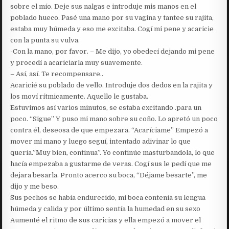
sobre el mío. Deje sus nalgas e introduje mis manos en el
poblado hueco. Pasé una mano por su vagina y tantee su rajita,
estaba muy húmeda y eso me excitaba. Cogí mi pene y acaricie
con la punta su vulva.
-Con la mano, por favor. – Me dijo, yo obedecí dejando mi pene
y procedí a acariciarla muy suavemente.
– Así, así. Te recompensare..
Acaricié su poblado de vello. Introduje dos dedos en la rajita y
los moví rítmicamente. Aquello le gustaba.
Estuvimos así varios minutos, se estaba excitando .para un
poco. “Sigue” Y puso mi mano sobre su coño. Lo apretó un poco
contra él, deseosa de que empezara. “Acaríciame” Empezó a
mover mi mano y luego seguí, intentado adivinar lo que
quería.”Muy bien, continua”. Yo continúe masturbandola, lo que
hacía empezaba a gustarme de veras. Cogí sus le pedí que me
dejara besarla. Pronto acerco su boca, “Déjame besarte”, me
dijo y me beso.
Sus pechos se había endurecido, mi boca contenía su lengua
húmeda y calida y por último sentía la humedad en su sexo
Aumenté el ritmo de sus caricias y ella empezó a mover el