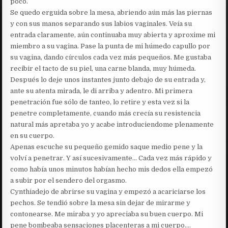
poco.
Se quedo erguida sobre la mesa, abriendo aún más las piernas
y con sus manos separando sus labios vaginales. Veía su
entrada claramente, aún continuaba muy abierta y aproxime mi
miembro a su vagina. Pase la punta de mi húmedo capullo por
su vagina, dando círculos cada vez más pequeños. Me gustaba
recibir el tacto de su piel, una carne blanda, muy húmeda.
Después lo deje unos instantes junto debajo de su entrada y,
ante su atenta mirada, le di arriba y adentro. Mi primera
penetración fue sólo de tanteo, lo retire y esta vez si la
penetre completamente, cuando más crecía su resistencia
natural más apretaba yo y acabe introduciendome plenamente
en su cuerpo.
Apenas escuche su pequeño gemido saque medio pene y la
volví a penetrar. Y así sucesivamente… Cada vez más rápido y
como había unos minutos habían hecho mis dedos ella empezó
a subir por el sendero del orgasmo.
Cynthiadejo de abrirse su vagina y empezó a acariciarse los
pechos. Se tendió sobre la mesa sin dejar de mirarme y
contonearse. Me miraba y yo apreciaba su buen cuerpo. Mi
pene bombeaba sensaciones placenteras a mi cuerpo….