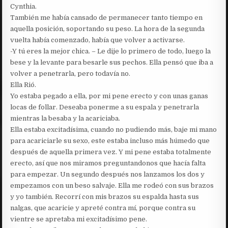
Cynthia.
También me había cansado de permanecer tanto tiempo en
aquella posición, soportando su peso. La hora de la segunda
vuelta había comenzado, había que volver a activarse.
-Y tú eres la mejor chica. – Le dije lo primero de todo, luego la
bese y la levante para besarle sus pechos. Ella pensó que iba a
volver a penetrarla, pero todavía no.
Ella Rió.
Yo estaba pegado a ella, por mi pene erecto y con unas ganas
locas de follar. Deseaba ponerme a su espala y penetrarla
mientras la besaba y la acariciaba.
Ella estaba excitadísima, cuando no pudiendo más, baje mi mano
para acariciarle su sexo, este estaba incluso más húmedo que
después de aquella primera vez. Y mi pene estaba totalmente
erecto, así que nos miramos preguntandonos que hacía falta
para empezar. Un segundo después nos lanzamos los dos y
empezamos con un beso salvaje. Ella me rodeó con sus brazos
y yo también. Recorrí con mis brazos su espalda hasta sus
nalgas, que acaricie y apreté contra mí, porque contra su
vientre se apretaba mi excitadísimo pene.