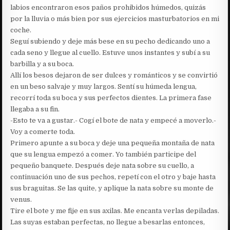
labios encontraron esos paños prohibidos húmedos, quizás
por la lluvia o más bien por sus ejercicios masturbatorios en mi
coche.
Seguí subiendo y deje más bese en su pecho dedicando uno a
cada seno y llegue al cuello. Estuve unos instantes y subí a su
barbilla y a su boca.
Allí los besos dejaron de ser dulces y románticos y se convirtió
en un beso salvaje y muy largos. Sentí su húmeda lengua,
recorrí toda su boca y sus perfectos dientes. La primera fase
llegaba a su fin.
-Esto te va a gustar.- Cogí el bote de nata y empecé a moverlo.-
Voy a comerte toda.
Primero apunte a su boca y deje una pequeña montaña de nata
que su lengua empezó a comer. Yo también participe del
pequeño banquete. Después deje nata sobre su cuello, a
continuación uno de sus pechos, repetí con el otro y baje hasta
sus braguitas. Se las quite, y aplique la nata sobre su monte de
venus.
Tire el bote y me fije en sus axilas. Me encanta verlas depiladas.
Las suyas estaban perfectas, no llegue a besarlas entonces,