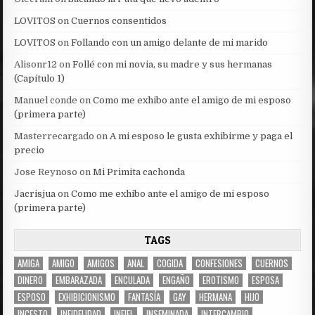
LOVITOS
on
Cuernos consentidos
LOVITOS
on
Follando con un amigo delante de mi marido
Alisonr12
on
Follé con mi novia, su madre y sus hermanas
(Capítulo 1)
Manuel conde
on
Como me exhibo ante el amigo de mi esposo
(primera parte)
Masterrecargado
on
A mi esposo le gusta exhibirme y paga el
precio
Jose Reynoso
on
Mi Primita cachonda
Jacrisjua
on
Como me exhibo ante el amigo de mi esposo
(primera parte)
TAGS
AMIGA
AMIGO
AMIGOS
ANAL
COGIDA
CONFESIONES
CUERNOS
DINERO
EMBARAZADA
ENCULADA
ENGAÑO
EROTISMO
ESPOSA
ESPOSO
EXHIBICIONISMO
FANTASÍA
GAY
HERMANA
HIJO
INCESTO
INFIDELIDAD
INFIEL
INSEMINADA
INTERCAMBIO