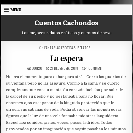
Skip
MENU
to
content
Cuentos Cachondos
Los mejores relatos eróticos y cuentos de sexo
POSTED
FANTASIAS ERÓTICAS
,
RELATOS
IN
La espera
AUTHOR:
PUBLISHED
ON
DOG20
21 DECEMBER, 2018
1 COMMENT
DATE:
LA
No era el momento para echar para atrás. Cerró las puertas de
ESPERA
su ventana pero no las aseguro.
Corrió a la cama y se cubrió
completamente con su manta. Su corazón luchaba por salir de
la cárcel de su pecho y no pestañeaba para no llorar. Sus
enormes ojos escaparon de la lánguida protección que le
ofrecía sus sabanas de seda. Podía observar las monstruosas
figuras que la luz de una vela formaba mientras languidecía.
Escuchaba sonidos, gritos, voces, pasos, ladridos. Todos
provocados por su imaginación que según pasaban los minutos