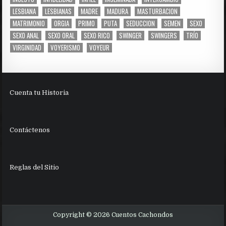
LESBIANA
LESBIANAS
MADRE
MADURA
MASTURBACION
MATRIMONIO
ORGIA
PRIMO
PUTA
SEDUCCION
SEMEN
SEXO
SEXO ANAL
SEXO ORAL
SEXO RICO
SWINGER
SWINGERS
TRÍO
VIRGINIDAD
VOYERISMO
VOYEUR
Cuenta tu Historia
Contáctenos
Reglas del Sitio
Copyright © 2026 Cuentos Cachondos