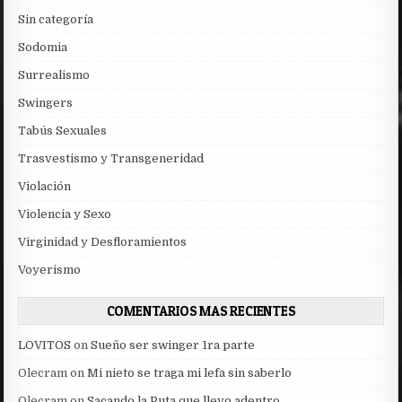
Sin categoría
Sodomia
Surrealismo
Swingers
Tabús Sexuales
Trasvestismo y Transgeneridad
Violación
Violencia y Sexo
Virginidad y Desfloramientos
Voyerismo
COMENTARIOS MAS RECIENTES
LOVITOS
on
Sueño ser swinger 1ra parte
Olecram
on
Mi nieto se traga mi lefa sin saberlo
Olecram
on
Sacando la Puta que llevo adentro