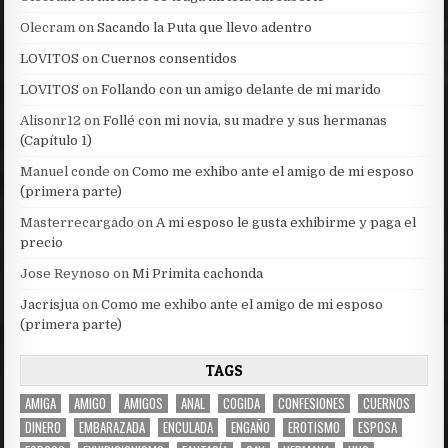
Olecram
on
Sacando la Puta que llevo adentro
LOVITOS
on
Cuernos consentidos
LOVITOS
on
Follando con un amigo delante de mi marido
Alisonr12
on
Follé con mi novia, su madre y sus hermanas
(Capítulo 1)
Manuel conde
on
Como me exhibo ante el amigo de mi esposo
(primera parte)
Masterrecargado
on
A mi esposo le gusta exhibirme y paga el
precio
Jose Reynoso
on
Mi Primita cachonda
Jacrisjua
on
Como me exhibo ante el amigo de mi esposo
(primera parte)
TAGS
AMIGA
AMIGO
AMIGOS
ANAL
COGIDA
CONFESIONES
CUERNOS
DINERO
EMBARAZADA
ENCULADA
ENGAÑO
EROTISMO
ESPOSA