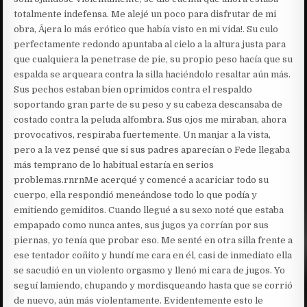
totalmente indefensa. Me alejé un poco para disfrutar de mi
obra, Â¡era lo más erótico que había visto en mi vida!. Su culo
perfectamente redondo apuntaba al cielo a la altura justa para
que cualquiera la penetrase de pie, su propio peso hacía que su
espalda se arqueara contra la silla haciéndolo resaltar aún más.
Sus pechos estaban bien oprimidos contra el respaldo
soportando gran parte de su peso y su cabeza descansaba de
costado contra la peluda alfombra. Sus ojos me miraban, ahora
provocativos, respiraba fuertemente. Un manjar a la vista,
pero a la vez pensé que si sus padres aparecían o Fede llegaba
más temprano de lo habitual estaría en serios
problemas.rnrnMe acerqué y comencé a acariciar todo su
cuerpo, ella respondió meneándose todo lo que podía y
emitiendo gemiditos. Cuando llegué a su sexo noté que estaba
empapado como nunca antes, sus jugos ya corrían por sus
piernas, yo tenía que probar eso. Me senté en otra silla frente a
ese tentador coñito y hundí me cara en él, casi de inmediato ella
se sacudió en un violento orgasmo y llenó mi cara de jugos. Yo
seguí lamiendo, chupando y mordisqueando hasta que se corrió
de nuevo, aún más violentamente. Evidentemente esto le