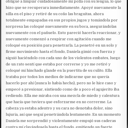
obligué a limpiar cuidadosamente mi polla con su lengua, lo que
hizo que se recuperara inmediatamente. Apoyé nuevamente la
silla en el piso y retiré de su coño las braguitas, ahora
totalmente empapadas en sus propios jugos y tomándola por
sorpresa las coloqué nuevamente en su boca, asegurándolas
nuevamente con el pañuelo. Esto pareció hacerla reaccionar, y
nuevamente comenzó a respirar con agitación cuando me
coloqué en posición para penetrarla. La penetré en un solo y
firme movimiento hasta el fondo, Daniela gimió con fuerza y
siguió haciéndolo con cada uno de los violentos embates, luego
de un rato sentí que estaba por correrse y yo me retiré y
coloqué mi hinchado glande en la puertita de su culito. Ella
trataba por todos los medios de indicarme que no quería
hacerlo por ahí (nunca lo había hecho), pero no le hice caso y
empecé a presionar, sintiendo como de a poco el agujerito iba
cediendo. Ella me miraba con una mezcla de miedo y calentura
que hacía que tuviera que esforzarme en no correrme. La
cabeza ya estaba adentro y su cara no denotaba dolor, sino
lujuria, así que seguí penetrándola lentamente. En un momento
Daniela me sorprendió y violentamente empujó sus caderas
contra mí clavándosela hasta el fondo, emitiendo un fuerte