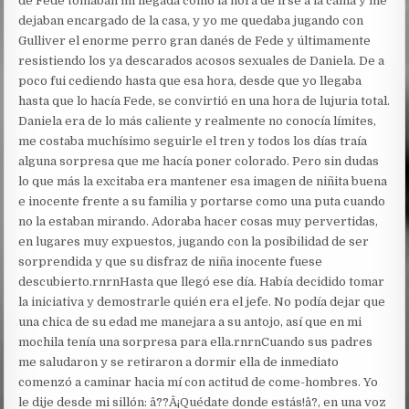
de Fede tomaban mi llegada como la hora de irse a la cama y me
dejaban encargado de la casa, y yo me quedaba jugando con
Gulliver el enorme perro gran danés de Fede y últimamente
resistiendo los ya descarados acosos sexuales de Daniela. De a
poco fui cediendo hasta que esa hora, desde que yo llegaba
hasta que lo hacía Fede, se convirtió en una hora de lujuria total.
Daniela era de lo más caliente y realmente no conocía límites,
me costaba muchísimo seguirle el tren y todos los días traía
alguna sorpresa que me hacía poner colorado. Pero sin dudas
lo que más la excitaba era mantener esa imagen de niñita buena
e inocente frente a su familia y portarse como una puta cuando
no la estaban mirando. Adoraba hacer cosas muy pervertidas,
en lugares muy expuestos, jugando con la posibilidad de ser
sorprendida y que su disfraz de niña inocente fuese
descubierto.rnrnHasta que llegó ese día. Había decidido tomar
la iniciativa y demostrarle quién era el jefe. No podía dejar que
una chica de su edad me manejara a su antojo, así que en mi
mochila tenía una sorpresa para ella.rnrnCuando sus padres
me saludaron y se retiraron a dormir ella de inmediato
comenzó a caminar hacia mí con actitud de come-hombres. Yo
le dije desde mi sillón: â??Â¡Quédate donde estás!â?, en una voz