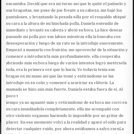
encantaba. Decidí que era mi turno así que le quité el pañuelo y
sus braguitas, me puse de pie frente a su cabeza, me bajé los
pantalones, y levantando la pesada silla por el respaldo ubiqué
su cara a la altura de mi hinchada polla, Daniela entendió de
inmediato y levantó su cabeza y abrió su boca. La hice desear
pasando mi polla por sus labios mientras ella la buscaba con
desesperación y luego de un rato se la introduje suavemente.
Empezó a mamarla con fruición, me aproveché de la situación y
comencé a introducirla más profundamente, ella cooperaba
abriendo más su boca luego de varios intentos logró metérsela
toda, era la primera vez que lo hacía. Yo todavía tenía sus
bragas en mi mano así que las tomé y estirándome se las
introduje en su coño y comencé a acariciar su clítoris. La
mamada se hizo aún más fuerte, Daniela estaba fuera de sí. Al
poco t
iempo ya no aguanté más y retirándome de su boca me corrí en
su cara inundándola completamente, ella me acompañó con
otro violento orgasmo haciendo lo imposible por no gritar de
placer. En ese momento volví a la realidad y agucé el oído para
detectar cualquier ruido, por ahora estábamos a salvo.rnrnLa