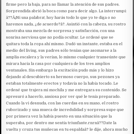
firme pero la baja, para no llamar la atención de sus padres.
Sorprendida abrió la boca como para decir algo. La interrumpí:
â??Â¡Ni una palabra!, hoy harás todo lo que yo te diga o no
haremos nada, ¿de acuerdo?â?. Asintió con la cabeza, su rostro
mostraba una mezcla de sorpresa y satisfacción, con una
sonrisa nerviosa que no podía ocultar. Le ordené que se
quitara toda la ropa ahí mismo. Dudó un instante, estaba en el
medio del living, sus padres sólo tenían que asomarse a la
amplia escalera y la verían, lo mismo cualquier transeúnte que
mirara hacia la casa por cualquiera de los tres amplios
ventanales. Sin embargo la excitación pudo más y lo hizo
dejando al descubierto su hermoso cuerpo, sus pezones ya
estaban totalmente erectos y todavía no la había tocado. Le
ordené que trajera mi mochila y me entregara su contenido. Se
apresuró a hacerlo, ansiosa por ver qué le tenía preparado.
Cuando la vi desnuda, con las cuerdas en su mano, el rostro
ruborizado y una mueca de incredulidad y sorpresa supe que
por primera vez la había puesto en una situación que la
superaba, por dentro me sentía triunfante.rnrnâ??Date la
vuelta y cruza tus muñecas en tu espaldaâ? le dije, ahora mucho