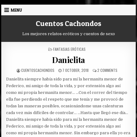
Skip
MENU
to
content
Cuentos Cachondos
Los mejores relatos eróticos y cuentos de sexo
POSTED
FANTASIAS ERÓTICAS
IN
Danielita
AUTHOR:
PUBLISHED
ON
CUENTOSCACHONDOS
7 OCTOBER, 2018
2 COMMENTS
DATE:
DANIELITA
Danielita siempre había sido para mí la hermanita menor de
Federico, mi amigo de toda la vida, y por extensión algo así
como mi propia hermanita menor… …Con el correr del tiempo
ella fue perdiendo el respeto que me tenía y me provocó de
todas las maneras posibles, ocasionándome unas calenturas
cada vez más difíciles de controlar… …Hasta que llegó ese día…
Danielita siempre había sido para mí la hermanita menor de
Federico, mi amigo de toda la vida, y por extensión algo así
como mi propia hermanita menor. Sin embargo para ella yo era