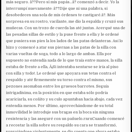
más seguro. â??Pero si mis papás…â? comenzó a decir. Yo la
interrumpí nuevamente: â??Dije que ni una palabra, si
desobedeces una sola de mis órdenes te castigaré.â?. Más
sorpresa en su rostro, vacilante, me dio la espalda y cruzó sus
muñecas. Con un trozo de cuerda las até juntas. Acerqué una de
las pesadas sillas de estilo y la puse frente a ella y le ordené
que pusiera sus pies la los lados de las patas delanteras. Así lo
hizo y comencé a atar sus piernas a las patas de la silla con
varias vueltas de soga, todo a lo largo de ambas. Ella por
supuesto no entendía nada de lo que traía entre manos, la silla
estaba de frente a ella, Â¡Si intentaba sentarse se iría al piso
con silla y todo!. Le ordené que apoyara sus tetas contra el
respaldo y até firmemente su torso contra el mismo, sus
pezones asomaban entre los gruesos barrotes. Seguía
intrigadísima, en la posición en que estaba sólo podría
acariciarla, su coñito y su culo apuntaban hacia abajo, cada vez
entendía menos. Por último, aprovechándome de su total
inmovilidad le introduje sus bragas en la boca sin ninguna
resistencia y las aseguré con un pañuelo.rnrnCuando comencé
a recostar la silla sobre su respaldo su cara se transformó,
sonrojándose violentamente, se dio cuenta que ahora estaba