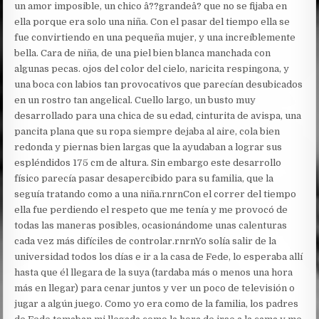
un amor imposible, un chico â??grandeâ? que no se fijaba en
ella porque era solo una niña. Con el pasar del tiempo ella se
fue convirtiendo en una pequeña mujer, y una increíblemente
bella. Cara de niña, de una piel bien blanca manchada con
algunas pecas. ojos del color del cielo, naricita respingona, y
una boca con labios tan provocativos que parecían desubicados
en un rostro tan angelical. Cuello largo, un busto muy
desarrollado para una chica de su edad, cinturita de avispa, una
pancita plana que su ropa siempre dejaba al aire, cola bien
redonda y piernas bien largas que la ayudaban a lograr sus
espléndidos 175 cm de altura. Sin embargo este desarrollo
físico parecía pasar desapercibido para su familia, que la
seguía tratando como a una niña.rnrnCon el correr del tiempo
ella fue perdiendo el respeto que me tenía y me provocó de
todas las maneras posibles, ocasionándome unas calenturas
cada vez más difíciles de controlar.rnrnYo solía salir de la
universidad todos los días e ir a la casa de Fede, lo esperaba allí
hasta que él llegara de la suya (tardaba más o menos una hora
más en llegar) para cenar juntos y ver un poco de televisión o
jugar a algún juego. Como yo era como de la familia, los padres