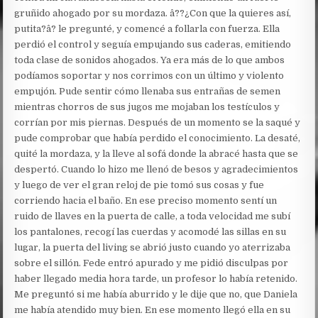
gruñido ahogado por su mordaza. â??¿Con que la quieres así,
putita?â? le pregunté, y comencé a follarla con fuerza. Ella
perdió el control y seguía empujando sus caderas, emitiendo
toda clase de sonidos ahogados. Ya era más de lo que ambos
podíamos soportar y nos corrimos con un último y violento
empujón. Pude sentir cómo llenaba sus entrañas de semen
mientras chorros de sus jugos me mojaban los testículos y
corrían por mis piernas. Después de un momento se la saqué y
pude comprobar que había perdido el conocimiento. La desaté,
quité la mordaza, y la lleve al sofá donde la abracé hasta que se
despertó. Cuando lo hizo me llenó de besos y agradecimientos
y luego de ver el gran reloj de pie tomó sus cosas y fue
corriendo hacia el baño. En ese preciso momento sentí un
ruido de llaves en la puerta de calle, a toda velocidad me subí
los pantalones, recogí las cuerdas y acomodé las sillas en su
lugar, la puerta del living se abrió justo cuando yo aterrizaba
sobre el sillón. Fede entró apurado y me pidió disculpas por
haber llegado media hora tarde, un profesor lo había retenido.
Me preguntó si me había aburrido y le dije que no, que Daniela
me había atendido muy bien. En ese momento llegó ella en su