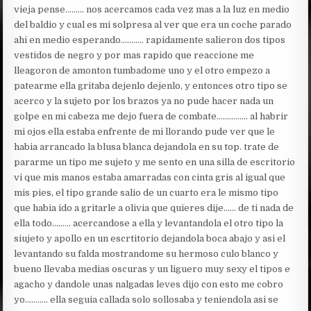
vieja pense……… nos acercamos cada vez mas a la luz en medio
del baldio y cual es mi solpresa al ver que era un coche parado
ahi en medio esperando……….. rapidamente salieron dos tipos
vestidos de negro y por mas rapido que reaccione me
lleagoron de amonton tumbadome uno y el otro empezo a
patearme ella gritaba dejenlo dejenlo, y entonces otro tipo se
acerco y la sujeto por los brazos ya no pude hacer nada un
golpe en mi cabeza me dejo fuera de combate…………… al habrir
mi ojos ella estaba enfrente de mi llorando pude ver que le
habia arrancado la blusa blanca dejandola en su top. trate de
pararme un tipo me sujeto y me sento en una silla de escritorio
vi que mis manos estaba amarradas con cinta gris al igual que
mis pies, el tipo grande salio de un cuarto era le mismo tipo
que habia ido a gritarle a olivia que quieres dije…… de ti nada de
ella todo……… acercandose a ella y levantandola el otro tipo la
siujeto y apollo en un escrtitorio dejandola boca abajo y asi el
levantando su falda mostrandome su hermoso culo blanco y
bueno llevaba medias oscuras y un liguero muy sexy el tipos e
agacho y dandole unas nalgadas leves dijo con esto me cobro
yo……….. ella seguia callada solo sollosaba y teniendola asi se