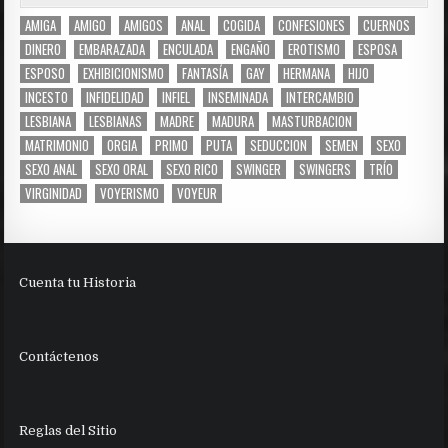
AMIGA
AMIGO
AMIGOS
ANAL
COGIDA
CONFESIONES
CUERNOS
DINERO
EMBARAZADA
ENCULADA
ENGAÑO
EROTISMO
ESPOSA
ESPOSO
EXHIBICIONISMO
FANTASÍA
GAY
HERMANA
HIJO
INCESTO
INFIDELIDAD
INFIEL
INSEMINADA
INTERCAMBIO
LESBIANA
LESBIANAS
MADRE
MADURA
MASTURBACION
MATRIMONIO
ORGIA
PRIMO
PUTA
SEDUCCION
SEMEN
SEXO
SEXO ANAL
SEXO ORAL
SEXO RICO
SWINGER
SWINGERS
TRÍO
VIRGINIDAD
VOYERISMO
VOYEUR
Cuenta tu Historia
Contáctenos
Reglas del Sitio