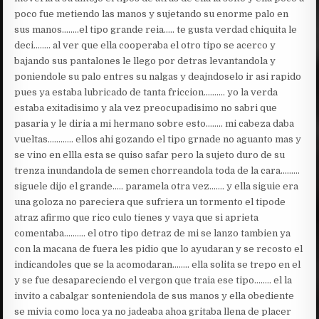
poco fue metiendo las manos y sujetando su enorme palo en
sus manos……..el tipo grande reia….. te gusta verdad chiquita le
deci…….. al ver que ella cooperaba el otro tipo se acerco y
bajando sus pantalones le llego por detras levantandola y
poniendole su palo entres su nalgas y deajndoselo ir asi rapido
pues ya estaba lubricado de tanta friccion………. yo la verda
estaba exitadisimo y ala vez preocupadisimo no sabri que
pasaria y le diria a mi hermano sobre esto…….. mi cabeza daba
vueltas………… ellos ahi gozando el tipo grnade no aguanto mas y
se vino en ellla esta se quiso safar pero la sujeto duro de su
trenza inundandola de semen chorreandola toda de la cara………
siguele dijo el grande….. paramela otra vez……. y ella siguie era
una goloza no pareciera que sufriera un tormento el tipode
atraz afirmo que rico culo tienes y vaya que si aprieta
comentaba………. el otro tipo detraz de mi se lanzo tambien ya
con la macana de fuera les pidio que lo ayudaran y se recosto el
indicandoles que se la acomodaran…….. ella solita se trepo en el
y se fue desapareciendo el vergon que traia ese tipo…….. el la
invito a cabalgar sonteniendola de sus manos y ella obediente
se mivia como loca ya no jadeaba ahoa gritaba llena de placer