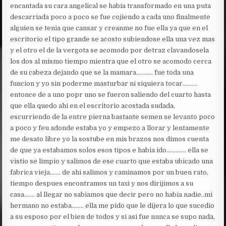
encantada su cara angelical se habia transformado en una puta
descarriada poco a poco se fue cojiendo a cada uno finalmente
alguien se tenia que cansar y creanme no fue ella ya que en el
escritorio el tipo grande se acosto subiendose ella una vez mas
y el otro el de la vergota se acomodo por detraz clavandosela
los dos al mismo tiempo mientra que el otro se acomodo cerca
de su cabeza dejando que se la mamara……….. fue toda una
funcion y yo sin poderme masturbar ni siquiera tocar……….
entonce de a uno popr uno se fueron saliendo del cuarto hasta
que ella quedo ahi en el escritorio acostada sudada,
escurriendo de la entre pierna bastante semen se levanto poco
a poco y feu adonde estaba yo y empezo a llorar y lentamente
me desato libre yo la sostube en mis brazos nos dimos cuenta
de que ya estabamos solos esos tipos e habia ido…………. ella se
vistio se limpio y salimos de ese cuarto que estaba ubicado una
fabrica vieja……. de ahi salimos y caminamos por un buen rato,
tiempo despues encontramos un taxi y nos dirijimos a su
casa……. al llegar no sabiamos que decir pero no habia nadie..mi
hermano no estaba…….. ella me pido que le dijera lo que sucedio
a su esposo por el bien de todos y si asi fue nunca se supo nada,