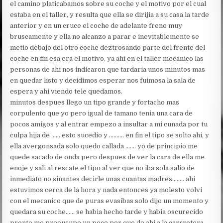
el camino platicabamos sobre su coche y el motivo por el cual
estaba en el taller, y resulta que ella se dirijia a su casa la tarde
anterior y en un cruce el coche de adelante freno muy
bruscamente y ella no alcanzo a parar e inevitablemente se
metio debajo del otro coche deztrosando parte del frente del
coche en fin esa era el motivo, ya ahi en el taller mecanico las
personas de ahi nos indicaron que tardaria unos minutos mas
en quedar listo y decidimos esperar nos fuimosa la sala de
espera y ahi viendo tele quedamos.
minutos despues llego un tipo grande y fortacho mas
corpulento que yo pero igual de tamano tenia una cara de
pocos amigos y al entrar empezo a insultar a mi cunada por tu
culpa hija de …… esto sucedio y ………. en fin el tipo se solto ahi, y
ella avergonsada solo quedo callada ……. yo de principio me
quede sacado de onda pero despues de ver la cara de ella me
enoje y sali al rescate el tipo al ver que no iba sola salio de
inmediato no sinantes decirle unas cuantas madres…….. ahi
estuvimos cerca de la hora y nada entonces ya molesto volvi
con el mecanico que de puras evasibas solo dijo un momento y
quedara su coche…… se habia hecho tarde y habia oscurecido
pronto me preoucupe un poco por que de ahi a la carrretera