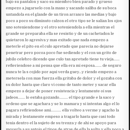
bajo su pantalon y saco su miembro bien parado y grueso
empezo a jugarselo con la mano y sacando saliba de su boca
untandola en el glande de un tiron arranco las medias y bajo
poco a poco su diminuto calzon el otro tipo se le salian los ojos
uno soteniendome y el otro soteniendola a ella mientras el
grande se preparaba ella se resistio y de un cachetadon le
quietaron lo agresiva y mas exitado que nada empezo a
meterle el pito en el culo apretado que parecia no dejarse
penetrar pero pocoa poco fue sediendo y el con un grito de
jubilo celebro dicendo que culo tan apretado tiene tu vieja…….
refieriendose a mi pensa que ella era mi esposa…….. de seguro
nunca te la s cojido por aqui verda guey…y riendo empezo a
metersela con mas fuerza ella gritaba de dolor y el gozaba con
su dolor hasta que claro vi como de tanto meter y sacar ella
empezo a dejar de poner resistencia y lentamente oi sus
jadeos…….. lo estaba gozando………. el tipo grande e la saco y
ordeno que se agachara y se lo mamara y si intentas algo el lo
pagara refiriendose ami………… ella volteo a verme y agacho la
mirada y lentamente empeso a tragarlo hasta que casi todo
tenia dentro el la sujeto de su trenza y de ahi se apoyo para
moverla a su antojo el tipos de atras de ella la solto y ella poco a