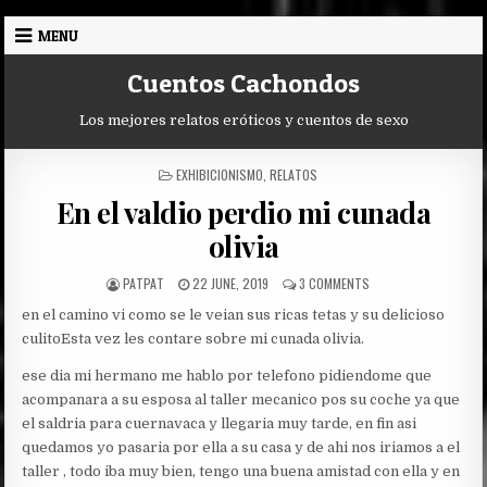
Skip
MENU
to
content
Cuentos Cachondos
Los mejores relatos eróticos y cuentos de sexo
POSTED
EXHIBICIONISMO
,
RELATOS
IN
En el valdio perdio mi cunada
olivia
AUTHOR:
PUBLISHED
ON
PATPAT
22 JUNE, 2019
3 COMMENTS
DATE:
EN
en el camino vi como se le veian sus ricas tetas y su delicioso
EL
VALDIO
culito
Esta vez les contare sobre mi cunada olivia.
PERDIO
MI
ese dia mi hermano me hablo por telefono pidiendome que
CUNADA
acompanara a su esposa al taller mecanico pos su coche ya que
OLIVIA
el saldria para cuernavaca y llegaria muy tarde, en fin asi
quedamos yo pasaria por ella a su casa y de ahi nos iriamos a el
taller , todo iba muy bien, tengo una buena amistad con ella y en