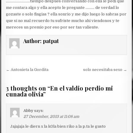
………………………tiempo despues conversando con ella le pedi que
me contara algo y ella acepto le pregunte ………. de verdad lo
gozaste o solo fingias ? ella sonrio y me dijo luego lo sabras por
que si no mal recuerdo tu sufriste mucho ahi viendonos y te
mereces un premio por eso por ser tan valiente.
Author:
patpat
Post
← Antonieta la Gordita
solo necesitaba sexo →
navigation
3 thoughts on “
En el valdio perdio mi
cunada olivia
”
Abby
says:
27 December, 2013 at 11:08 am
Jajajaja le diern x la k0la bien riko a la p.ta le gusto