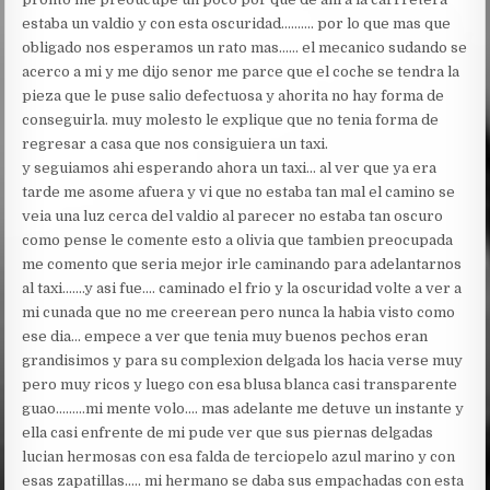
estaba un valdio y con esta oscuridad………. por lo que mas que
obligado nos esperamos un rato mas…… el mecanico sudando se
acerco a mi y me dijo senor me parce que el coche se tendra la
pieza que le puse salio defectuosa y ahorita no hay forma de
conseguirla. muy molesto le explique que no tenia forma de
regresar a casa que nos consiguiera un taxi.
y seguiamos ahi esperando ahora un taxi… al ver que ya era
tarde me asome afuera y vi que no estaba tan mal el camino se
veia una luz cerca del valdio al parecer no estaba tan oscuro
como pense le comente esto a olivia que tambien preocupada
me comento que seria mejor irle caminando para adelantarnos
al taxi…….y asi fue…. caminado el frio y la oscuridad volte a ver a
mi cunada que no me creerean pero nunca la habia visto como
ese dia… empece a ver que tenia muy buenos pechos eran
grandisimos y para su complexion delgada los hacia verse muy
pero muy ricos y luego con esa blusa blanca casi transparente
guao………mi mente volo…. mas adelante me detuve un instante y
ella casi enfrente de mi pude ver que sus piernas delgadas
lucian hermosas con esa falda de terciopelo azul marino y con
esas zapatillas….. mi hermano se daba sus empachadas con esta