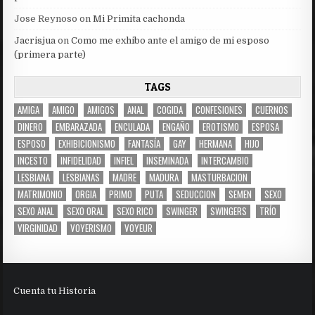
Jose Reynoso
on
Mi Primita cachonda
Jacrisjua
on
Como me exhibo ante el amigo de mi esposo
(primera parte)
TAGS
AMIGA
AMIGO
AMIGOS
ANAL
COGIDA
CONFESIONES
CUERNOS
DINERO
EMBARAZADA
ENCULADA
ENGAÑO
EROTISMO
ESPOSA
ESPOSO
EXHIBICIONISMO
FANTASÍA
GAY
HERMANA
HIJO
INCESTO
INFIDELIDAD
INFIEL
INSEMINADA
INTERCAMBIO
LESBIANA
LESBIANAS
MADRE
MADURA
MASTURBACION
MATRIMONIO
ORGIA
PRIMO
PUTA
SEDUCCION
SEMEN
SEXO
SEXO ANAL
SEXO ORAL
SEXO RICO
SWINGER
SWINGERS
TRÍO
VIRGINIDAD
VOYERISMO
VOYEUR
Cuenta tu Historia