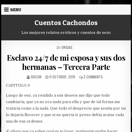
Skip
MENU
to
content
Cuentos Cachondos
Los mejores relatos eróticos y cuentos de sexo
POSTED
ORGIAS
IN
Esclavo 24/7 de mi esposa y sus dos
hermanas – Tercera Parte
AUTHOR:
PUBLISHED
ON
DIECOR
11 OCTOBER, 2019
2 COMMENTS
DATE:
ESCLAVO
CAPITULO 3
24/7
DE
Luego de eso, ya rendido a sus deseos me dijo que todo
MI
ESPOSA
cambiaria, que ya no era nada para ella y que de tal forma me
Y
trataría como a la nada. Que todo el desprecio que sentía por mi
SUS
lo dejaría florecer y que si no quería ir preso debía acatar cada
DOS
una de sus ordenes.
HERMANAS
–
F: ahora que ya sabes cual es tu lugar, realmente podre hacer
TERCERA