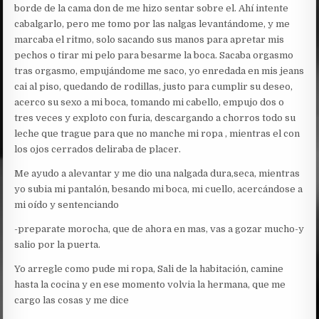
borde de la cama don de me hizo sentar sobre el. Ahí intente
cabalgarlo, pero me tomo por las nalgas levantándome, y me
marcaba el ritmo, solo sacando sus manos para apretar mis
pechos o tirar mi pelo para besarme la boca. Sacaba orgasmo
tras orgasmo, empujándome me saco, yo enredada en mis jeans
cai al piso, quedando de rodillas, justo para cumplir su deseo,
acerco su sexo a mi boca, tomando mi cabello, empujo dos o
tres veces y exploto con furia, descargando a chorros todo su
leche que trague para que no manche mi ropa , mientras el con
los ojos cerrados deliraba de placer.
Me ayudo a alevantar y me dio una nalgada dura,seca, mientras
yo subia mi pantalón, besando mi boca, mi cuello, acercándose a
mi oído y sentenciando
-preparate morocha, que de ahora en mas, vas a gozar mucho-y
salio por la puerta.
Yo arregle como pude mi ropa, Sali de la habitación, camine
hasta la cocina y en ese momento volvia la hermana, que me
cargo las cosas y me dice