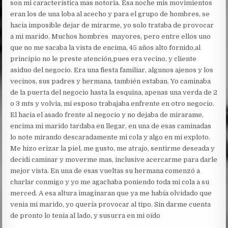
son mi característica mas notoria. Esa noche mis movimientos
eran los de una loba al acecho y para el grupo de hombres, se
hacia imposible dejar de mirarme, yo solo trataba de provocar
a mi marido. Muchos hombres mayores, pero entre ellos uno
que no me sacaba la vista de encima, 45 años alto fornido,al
principio no le preste atención,pues era vecino, y cliente
asiduo del negocio. Era una fiesta familiar, algunos ajenos y los
vecinos, sus padres y hermana, también estaban. Yo caminaba
de la puerta del negocio hasta la esquina, apenas una verda de 2
o 3 mts y volvia, mi esposo trabajaba enfrente en otro negocio.
El hacia el asado frente al negocio y no dejaba de mirarame,
encima mi marido tardaba en llegar, en una de esas caminadas
lo note mirando descaradamente mi cola y algo en mi exploto.
Me hizo erizar la piel, me gusto, me atrajo, sentirme deseada y
decidi caminar y moverme mas, inclusive acercarme para darle
mejor vista. En una de esas vueltas su hermana comenzó a
charlar conmigo y yo me agachaba poniendo toda mi cola a su
merced. A esa altura imaginaran que ya me había olvidado que
venia mi marido, yo quería provocar al tipo. Sin darme cuenta
de pronto lo tenia al lado, y susurra en mi oído