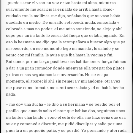
-puedo sacar el vaso-su voz erizo hasta mi alma, mientras
suavemente me acaricio la espalda de arriba hasta abajo-
cuidado con la mellizas-me dijo, señalando que su vaso había
quedado en medio. De un salto retrocedi, muda, congelada y
colorada a mas no poder, el me miro sonriendo, se alejo y ahí
supe por un instante lo cerca del fuego que estaba jugando. En
eso la hermana me dijo que la acompañara a buscar algo que ya
ni recuerdo, en ese momento lego mi marido , lo salude y se
sento con mi familia, le avise que iba hasta la vecina y fui.
Entramos por un largo pasillovarias habitaciones, luego fuimos
a dar a un gran comedor donde mientras ella preparaba platos
y otras cosas seguíamos la conversación. No se en que
momento, el apareció ahí, sin remera y mirándome, otra vez
me puse como tomate, me sentí acorralada y el no había hecho
nada.
– me doy una ducha – le dijo a su hermana y se perdió por el
pasillo, que cuando salio el note que habían dos, seguimos unos
instantes charlando y sono el celu de ella, me hizo seña que era
su ex y comenzó a discutir, me pidió disculpas y salio por una
puerta a un pequeño patio, y se perdió. Yo pensando y aterrada