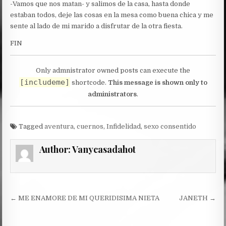
-Vamos que nos matan- y salimos de la casa, hasta donde
estaban todos, deje las cosas en la mesa como buena chica y me
sente al lado de mi marido a disfrutar de la otra fiesta.
FIN
Only admnistrator owned posts can execute the
[includeme]
shortcode.
This message is shown only to
administrators
.
Tagged
aventura
,
cuernos
,
Infidelidad
,
sexo consentido
Author:
Vanycasadahot
Post
← ME ENAMORE DE MI QUERIDISIMA NIETA
JANETH →
navigation