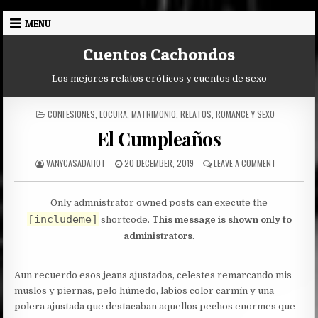
Skip
MENU
to
content
Cuentos Cachondos
Los mejores relatos eróticos y cuentos de sexo
POSTED
CONFESIONES
,
LOCURA
,
MATRIMONIO
,
RELATOS
,
ROMANCE Y SEXO
IN
El Cumpleaños
AUTHOR:
PUBLISHED
ON
VANYCASADAHOT
20 DECEMBER, 2019
LEAVE A COMMENT
DATE:
EL
CUMPLEAÑO
Only admnistrator owned posts can execute the
[includeme]
shortcode.
This message is shown only to
administrators
.
Aun recuerdo esos jeans ajustados, celestes remarcando mis
muslos y piernas, pelo húmedo, labios color carmín y una
polera ajustada que destacaban aquellos pechos enormes que