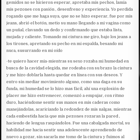
gemidos no se hicieron esperar, apretaba mis pechos, lamia
mis pezones con pasión , desenfreno y experiencia. Yo perdida
rogando que me haga suya, que no se hizo esperar, fue por mis
jeans, abrió el botón, metio su mano llegando a mi vagina como
un puñal, clavando un dedo y confirmando que estaba lista,
mojada y caliente. Tomando mi cintura me giro, bajo los jeans a
los tirones, apretando su pecho en mi espalda, besando mi
nuca, susurrando en mi oído
-te quiero hacer mia-mientras su sexo rozaba mi humedad en
busca de la cavidad elegida, me rodeaba con su brazo la cintura
y me hizo doblarla hasta quedar en línea con sus deseos. Y
entro sin mediar movimiento alguno, como una daga en su
funda, mi humedad se lo hizo mas fácil, ahí una explosión de
placer me hizo estremecer, comenzó a empujar, con ritmo
duro, haciéndome sentir sus manos en mis caderas como
manejándolas, acariciando la redondez de mis nalgas, mientras
cada embestida hacia que mis pezones rozaran la pared ,
haciendo de lengua raspándolos. Fue una cabalgada mortal, su
habilidad me hacia sentir una adolescente aprendiendo de
nuevo a gozar, sin sacarla me tomo de la cintura y fuimos al