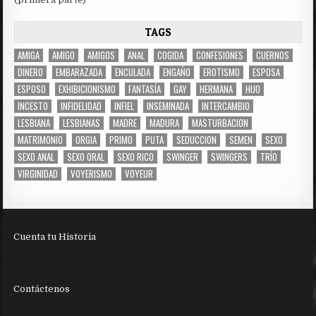
TAGS
AMIGA
AMIGO
AMIGOS
ANAL
COGIDA
CONFESIONES
CUERNOS
DINERO
EMBARAZADA
ENCULADA
ENGAÑO
EROTISMO
ESPOSA
ESPOSO
EXHIBICIONISMO
FANTASÍA
GAY
HERMANA
HIJO
INCESTO
INFIDELIDAD
INFIEL
INSEMINADA
INTERCAMBIO
LESBIANA
LESBIANAS
MADRE
MADURA
MASTURBACION
MATRIMONIO
ORGIA
PRIMO
PUTA
SEDUCCION
SEMEN
SEXO
SEXO ANAL
SEXO ORAL
SEXO RICO
SWINGER
SWINGERS
TRÍO
VIRGINIDAD
VOYERISMO
VOYEUR
Cuenta tu Historia
Contáctenos