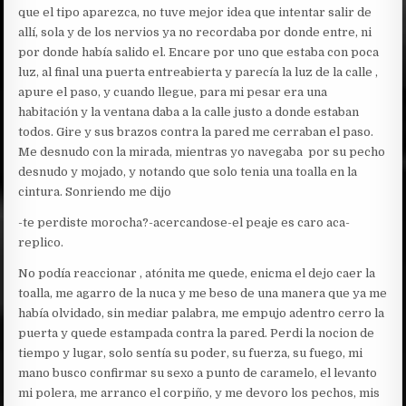
que el tipo aparezca, no tuve mejor idea que intentar salir de
allí, sola y de los nervios ya no recordaba por donde entre, ni
por donde había salido el. Encare por uno que estaba con poca
luz, al final una puerta entreabierta y parecía la luz de la calle ,
apure el paso, y cuando llegue, para mi pesar era una
habitación y la ventana daba a la calle justo a donde estaban
todos. Gire y sus brazos contra la pared me cerraban el paso.
Me desnudo con la mirada, mientras yo navegaba por su pecho
desnudo y mojado, y notando que solo tenia una toalla en la
cintura. Sonriendo me dijo
-te perdiste morocha?-acercandose-el peaje es caro aca-
replico.
No podía reaccionar , atónita me quede, enicma el dejo caer la
toalla, me agarro de la nuca y me beso de una manera que ya me
había olvidado, sin mediar palabra, me empujo adentro cerro la
puerta y quede estampada contra la pared. Perdi la nocion de
tiempo y lugar, solo sentía su poder, su fuerza, su fuego, mi
mano busco confirmar su sexo a punto de caramelo, el levanto
mi polera, me arranco el corpiño, y me devoro los pechos, mis