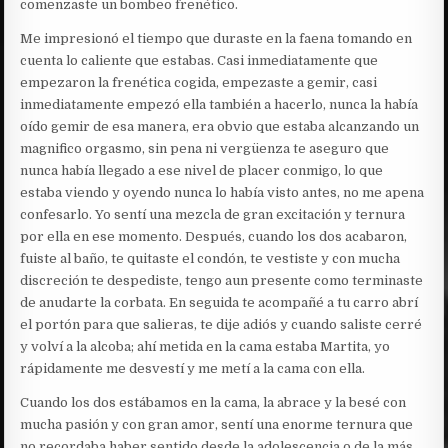
comenzaste un bombeo frenético.
Me impresionó el tiempo que duraste en la faena tomando en
cuenta lo caliente que estabas. Casi inmediatamente que
empezaron la frenética cogida, empezaste a gemir, casi
inmediatamente empezó ella también a hacerlo, nunca la había
oído gemir de esa manera, era obvio que estaba alcanzando un
magnifico orgasmo, sin pena ni vergüenza te aseguro que
nunca había llegado a ese nivel de placer conmigo, lo que
estaba viendo y oyendo nunca lo había visto antes, no me apena
confesarlo. Yo sentí una mezcla de gran excitación y ternura
por ella en ese momento. Después, cuando los dos acabaron,
fuiste al baño, te quitaste el condón, te vestiste y con mucha
discreción te despediste, tengo aun presente como terminaste
de anudarte la corbata. En seguida te acompañé a tu carro abrí
el portón para que salieras, te dije adiós y cuando saliste cerré
y volví a la alcoba; ahí metida en la cama estaba Martita, yo
rápidamente me desvestí y me metí a la cama con ella.
Cuando los dos estábamos en la cama, la abrace y la besé con
mucha pasión y con gran amor, sentí una enorme ternura que
no recordaba haber sentido desde la adolescencia o de la más