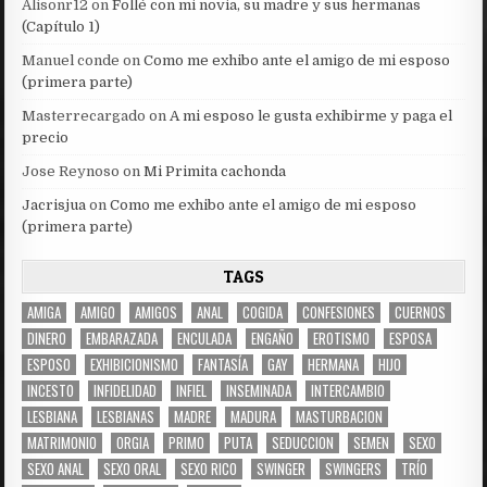
Alisonr12
on
Follé con mi novia, su madre y sus hermanas
(Capítulo 1)
Manuel conde
on
Como me exhibo ante el amigo de mi esposo
(primera parte)
Masterrecargado
on
A mi esposo le gusta exhibirme y paga el
precio
Jose Reynoso
on
Mi Primita cachonda
Jacrisjua
on
Como me exhibo ante el amigo de mi esposo
(primera parte)
TAGS
AMIGA
AMIGO
AMIGOS
ANAL
COGIDA
CONFESIONES
CUERNOS
DINERO
EMBARAZADA
ENCULADA
ENGAÑO
EROTISMO
ESPOSA
ESPOSO
EXHIBICIONISMO
FANTASÍA
GAY
HERMANA
HIJO
INCESTO
INFIDELIDAD
INFIEL
INSEMINADA
INTERCAMBIO
LESBIANA
LESBIANAS
MADRE
MADURA
MASTURBACION
MATRIMONIO
ORGIA
PRIMO
PUTA
SEDUCCION
SEMEN
SEXO
SEXO ANAL
SEXO ORAL
SEXO RICO
SWINGER
SWINGERS
TRÍO