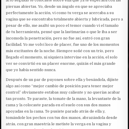
acto seguido te colocaste sobre ella que ya te esperaba con las
piernas abiertas. Yo, desde un ángulo en que se apreciaba
perfectamente la acción, vi como tu verga se acercaba a su
vagina que se encontraba totalmente abierta y lubricada, pero a
pesar de ello, me asaltó un poco el temor cuando vi el tamaño
de tu herramienta, pensé que la lastimarías o que le iba a ser
incomoda la penetración, pero no fue así, entró con gran
facilidad. Yo me volví loco de placer, fue uno de los momentos
más excitantes de la noche. Siempre soñé con un trío, pero
llegado el momento, ni siquiera intervine en la acción, el solo
ver se convirtió en un placer enorme, quizás el más grande
que yo había sentido nunca.
Después de un par de puyones sobre ella y besándola, dijiste
algo así como “mejor cambio de posición para tener mejor
control” obviamente estabas muy caliente y no querías acabar
tan pronto. Te paraste, la tomate de la mano, la levantaste de la
cama y la colocaste parada en el suelo con sus dos manos
apoyadas en la cama. Te pusiste parado atrás de ella y,
tomándole los pechos con tus dos manos, abrazándola desde
atrás, con gran maestría le metiste la verga en la vagina y