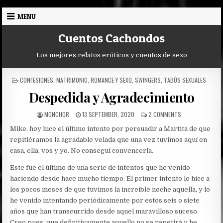
Skip
MENU
to
content
Cuentos Cachondos
Los mejores relatos eróticos y cuentos de sexo
POSTED
CONFESIONES
,
MATRIMONIO
,
ROMANCE Y SEXO
,
SWINGERS
,
TABÚS SEXUALES
IN
Despedida y Agradecimiento
AUTHOR:
PUBLISHED
ON
MONCHOR
13 SEPTEMBER, 2020
2 COMMENTS
DATE:
DESPEDIDA
Mike, hoy hice el último intento por persuadir a Martita de que
Y
AGRADECIMIENTO
repitiéramos la agradable velada que una vez tuvimos aquí en
casa, ella, vos y yo. No conseguí convencerla.
Este fue el último de una serie de intentos que he venido
haciendo desde hace mucho tiempo. El primer intento lo hice a
los pocos meses de que tuvimos la increíble noche aquella, y lo
he venido intentando periódicamente por estos seis o siete
años que han transcurrido desde aquel maravilloso suceso.
Creo pues, que definitivamente aquello no se repetirá y he