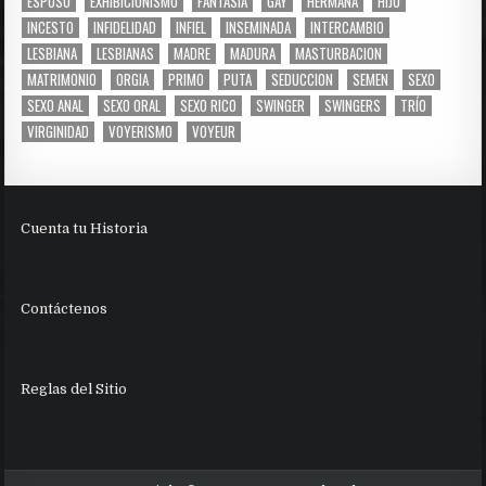
ESPOSO
EXHIBICIONISMO
FANTASÍA
GAY
HERMANA
HIJO
INCESTO
INFIDELIDAD
INFIEL
INSEMINADA
INTERCAMBIO
LESBIANA
LESBIANAS
MADRE
MADURA
MASTURBACION
MATRIMONIO
ORGIA
PRIMO
PUTA
SEDUCCION
SEMEN
SEXO
SEXO ANAL
SEXO ORAL
SEXO RICO
SWINGER
SWINGERS
TRÍO
VIRGINIDAD
VOYERISMO
VOYEUR
Cuenta tu Historia
Contáctenos
Reglas del Sitio