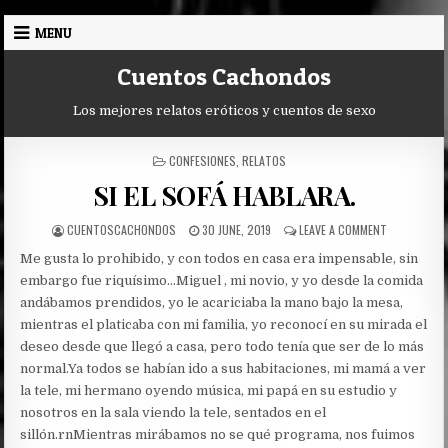
Skip
MENU
to
content
Cuentos Cachondos
Los mejores relatos eróticos y cuentos de sexo
POSTED
CONFESIONES
,
RELATOS
IN
SI EL SOFÁ HABLARA.
AUTHOR:
PUBLISHED
ON
CUENTOSCACHONDOS
30 JUNE, 2019
LEAVE A COMMENT
DATE:
SI
Me gusta lo prohibido, y con todos en casa era impensable, sin
EL
SOFÁ
embargo fue riquísimo…
Miguel , mi novio, y yo desde la comida
HABLARA.
andábamos prendidos, yo le acariciaba la mano bajo la mesa,
mientras el platicaba con mi familia, yo reconocí en su mirada el
deseo desde que llegó a casa, pero todo tenía que ser de lo más
normal.Ya todos se habían ido a sus habitaciones, mi mamá a ver
la tele, mi hermano oyendo música, mi papá en su estudio y
nosotros en la sala viendo la tele, sentados en el
sillón.rnMientras mirábamos no se qué programa, nos fuimos