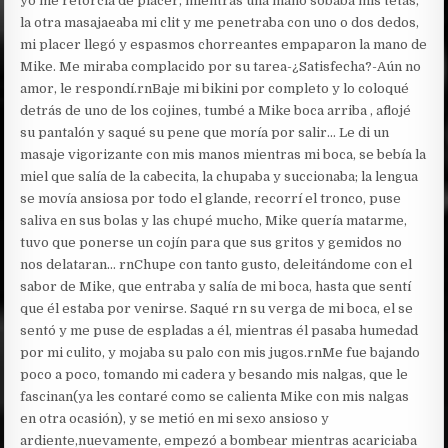
yo me retorcía de placer, mientras una mano sobaba mis tetas,
la otra masajaeaba mi clit y me penetraba con uno o dos dedos,
mi placer llegó y espasmos chorreantes empaparon la mano de
Mike. Me miraba complacido por su tarea-¿Satisfecha?-Aún no
amor, le respondí.rnBaje mi bikini por completo y lo coloqué
detrás de uno de los cojines, tumbé a Mike boca arriba , aflojé
su pantalón y saqué su pene que moría por salir… Le di un
masaje vigorizante con mis manos mientras mi boca, se bebía la
miel que salía de la cabecita, la chupaba y succionaba; la lengua
se movía ansiosa por todo el glande, recorrí el tronco, puse
saliva en sus bolas y las chupé mucho, Mike quería matarme,
tuvo que ponerse un cojín para que sus gritos y gemidos no
nos delataran… rnChupe con tanto gusto, deleitándome con el
sabor de Mike, que entraba y salía de mi boca, hasta que sentí
que él estaba por venirse. Saqué rn su verga de mi boca, el se
sentó y me puse de espladas a él, mientras él pasaba humedad
por mi culito, y mojaba su palo con mis jugos.rnMe fue bajando
poco a poco, tomando mi cadera y besando mis nalgas, que le
fascinan(ya les contaré como se calienta Mike con mis nalgas
en otra ocasión), y se metió en mi sexo ansioso y
ardiente,nuevamente, empezó a bombear mientras acariciaba