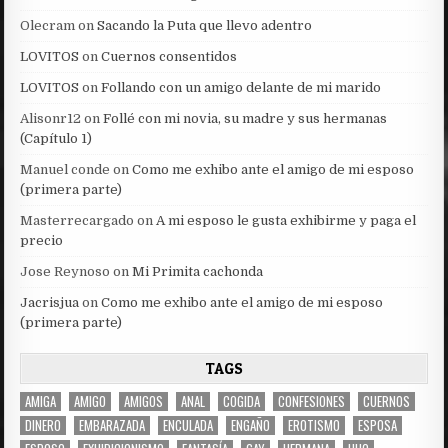
Olecram
on
Sacando la Puta que llevo adentro
LOVITOS
on
Cuernos consentidos
LOVITOS
on
Follando con un amigo delante de mi marido
Alisonr12
on
Follé con mi novia, su madre y sus hermanas
(Capítulo 1)
Manuel conde
on
Como me exhibo ante el amigo de mi esposo
(primera parte)
Masterrecargado
on
A mi esposo le gusta exhibirme y paga el
precio
Jose Reynoso
on
Mi Primita cachonda
Jacrisjua
on
Como me exhibo ante el amigo de mi esposo
(primera parte)
TAGS
AMIGA
AMIGO
AMIGOS
ANAL
COGIDA
CONFESIONES
CUERNOS
DINERO
EMBARAZADA
ENCULADA
ENGAÑO
EROTISMO
ESPOSA