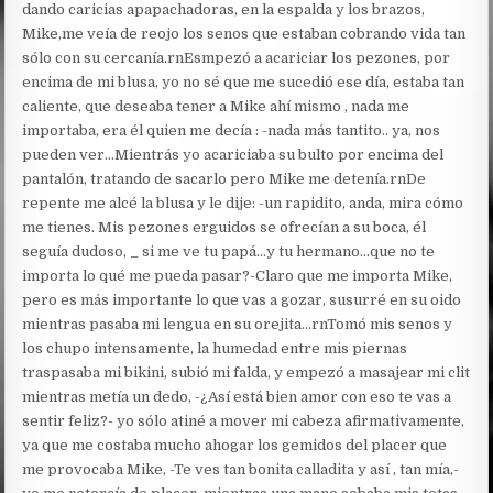
dando caricias apapachadoras, en la espalda y los brazos,
Mike,me veía de reojo los senos que estaban cobrando vida tan
sólo con su cercanía.rnEsmpezó a acariciar los pezones, por
encima de mi blusa, yo no sé que me sucedió ese día, estaba tan
caliente, que deseaba tener a Mike ahí mismo , nada me
importaba, era él quien me decía : -nada más tantito.. ya, nos
pueden ver…Mientrás yo acariciaba su bulto por encima del
pantalón, tratando de sacarlo pero Mike me detenía.rnDe
repente me alcé la blusa y le dije: -un rapidito, anda, mira cómo
me tienes. Mis pezones erguidos se ofrecían a su boca, él
seguía dudoso, _ si me ve tu papá…y tu hermano…que no te
importa lo qué me pueda pasar?-Claro que me importa Mike,
pero es más importante lo que vas a gozar, susurré en su oido
mientras pasaba mi lengua en su orejita…rnTomó mis senos y
los chupo intensamente, la humedad entre mis piernas
traspasaba mi bikini, subió mi falda, y empezó a masajear mi clit
mientras metía un dedo, -¿Así está bien amor con eso te vas a
sentir feliz?- yo sólo atiné a mover mi cabeza afirmativamente,
ya que me costaba mucho ahogar los gemidos del placer que
me provocaba Mike, -Te ves tan bonita calladita y así , tan mía,-