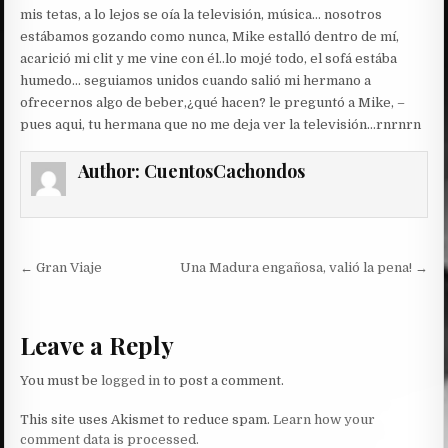
mis tetas, a lo lejos se oía la televisión, música… nosotros
estábamos gozando como nunca, Mike estalló dentro de mí,
acarició mi clit y me vine con él..lo mojé todo, el sofá estába
humedo… seguiamos unidos cuando salió mi hermano a
ofrecernos algo de beber,¿qué hacen? le preguntó a Mike, –
pues aqui, tu hermana que no me deja ver la televisión…rnrnrn
Author:
CuentosCachondos
Post
← Gran Viaje
Una Madura engañosa, valió la pena! →
navigation
Leave a Reply
You must be
logged in
to post a comment.
This site uses Akismet to reduce spam.
Learn how your
comment data is processed.