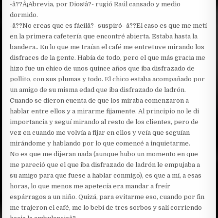
-â??Â¡Abrevia, por Dios!â?- rugió Raúl cansado y medio
dormido.
-â??No creas que es fácilâ?- suspiró- â??El caso es que me metí
en la primera cafetería que encontré abierta. Estaba hasta la
bandera.. En lo que me traían el café me entretuve mirando los
disfraces de la gente. Había de todo, pero el que más gracia me
hizo fue un chico de unos quince años que iba disfrazado de
pollito, con sus plumas y todo. El chico estaba acompañado por
un amigo de su misma edad que iba disfrazado de ladrón.
Cuando se dieron cuenta de que los miraba comenzaron a
hablar entre ellos y a mirarme fijamente. Al principio no le di
importancia y seguí mirando al resto de los clientes, pero de
vez en cuando me volvía a fijar en ellos y veía que seguían
mirándome y hablando por lo que comencé a inquietarme.
No es que me dijeran nada (aunque hubo un momento en que
me pareció que el que iba disfrazado de ladrón le empujaba a
su amigo para que fuese a hablar conmigo), es que a mí, a esas
horas, lo que menos me apetecía era mandar a freír
espárragos a un niño. Quizá, para evitarme eso, cuando por fin
me trajeron el café, me lo bebí de tres sorbos y salí corriendo