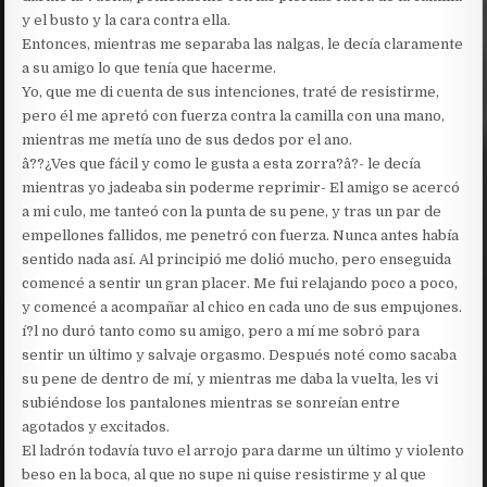
y el busto y la cara contra ella.
Entonces, mientras me separaba las nalgas, le decía claramente
a su amigo lo que tenía que hacerme.
Yo, que me di cuenta de sus intenciones, traté de resistirme,
pero él me apretó con fuerza contra la camilla con una mano,
mientras me metía uno de sus dedos por el ano.
â??¿Ves que fácil y como le gusta a esta zorra?â?- le decía
mientras yo jadeaba sin poderme reprimir- El amigo se acercó
a mi culo, me tanteó con la punta de su pene, y tras un par de
empellones fallidos, me penetró con fuerza. Nunca antes había
sentido nada así. Al principió me dolió mucho, pero enseguida
comencé a sentir un gran placer. Me fui relajando poco a poco,
y comencé a acompañar al chico en cada uno de sus empujones.
í?l no duró tanto como su amigo, pero a mí me sobró para
sentir un último y salvaje orgasmo. Después noté como sacaba
su pene de dentro de mí, y mientras me daba la vuelta, les vi
subiéndose los pantalones mientras se sonreían entre
agotados y excitados.
El ladrón todavía tuvo el arrojo para darme un último y violento
beso en la boca, al que no supe ni quise resistirme y al que