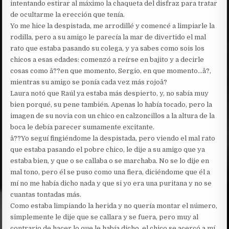
intentando estirar al máximo la chaqueta del disfraz para tratar
de ocultarme la erección que tenía.
Yo me hice la despistada, me arrodillé y comencé a limpiarle la
rodilla, pero a su amigo le parecía la mar de divertido el mal
rato que estaba pasando su colega, y ya sabes como sois los
chicos a esas edades: comenzó a reírse en bajito y a decirle
cosas como â??en que momento, Sergio, en que momento…â?,
mientras su amigo se ponía cada vez más rojoâ?
Laura notó que Raúl ya estaba más despierto, y, no sabía muy
bien porqué, su pene también. Apenas lo había tocado, pero la
imagen de su novia con un chico en calzoncillos a la altura de la
boca le debía parecer sumamente excitante.
â??Yo seguí fingiéndome la despistada, pero viendo el mal rato
que estaba pasando el pobre chico, le dije a su amigo que ya
estaba bien, y que o se callaba o se marchaba. No se lo dije en
mal tono, pero él se puso como una fiera, diciéndome que él a
mí no me había dicho nada y que si yo era una puritana y no se
cuantas tontadas más.
Como estaba limpiando la herida y no quería montar el número,
simplemente le dije que se callara y se fuera, pero muy al
contrario de hacer lo que le había dicho, el chico se acercó a mí,