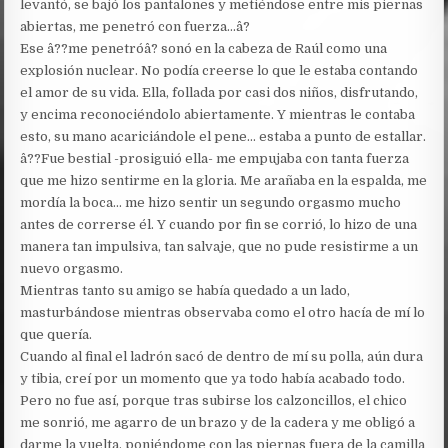
levantó, se bajó los pantalones y metiéndose entre mis piernas
abiertas, me penetró con fuerza…â?
Ese â??me penetróâ? sonó en la cabeza de Raúl como una
explosión nuclear. No podía creerse lo que le estaba contando
el amor de su vida. Ella, follada por casi dos niños, disfrutando,
y encima reconociéndolo abiertamente. Y mientras le contaba
esto, su mano acariciándole el pene… estaba a punto de estallar.
â??Fue bestial -prosiguió ella- me empujaba con tanta fuerza
que me hizo sentirme en la gloria. Me arañaba en la espalda, me
mordía la boca… me hizo sentir un segundo orgasmo mucho
antes de correrse él. Y cuando por fin se corrió, lo hizo de una
manera tan impulsiva, tan salvaje, que no pude resistirme a un
nuevo orgasmo.
Mientras tanto su amigo se había quedado a un lado,
masturbándose mientras observaba como el otro hacía de mí lo
que quería.
Cuando al final el ladrón sacó de dentro de mí su polla, aún dura
y tibia, creí por un momento que ya todo había acabado todo.
Pero no fue así, porque tras subirse los calzoncillos, el chico
me sonrió, me agarro de un brazo y de la cadera y me obligó a
darme la vuelta, poniéndome con las piernas fuera de la camilla