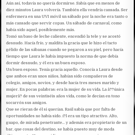
Aún así, todavía no quería dormirse. Sabía que en menos de
diez minutos Laura volvería. También ella vendría cansada. Ser
enfermera en una UVI móvil un sábado por la noche era tanto o
más cansado que servir copas. Un sábado de carnaval, como
había sido aquel, posiblemente más.
Tomó un baso de leche caliente, encendió la tele y se acostó
desnudo. Hacía frío, y maldita la gracia que le hizo el tacto
gélido de las sábanas cuando se pegaron a su piel, pero hacía
tiempo que Laura le había impuesto la norma de que debía
dormir desnudo, y él era un buen esposo.
Un buen esposo. Tenía gracia aquello. Conocía a Laura desde
que ambos eran unos niños, habían sido compañeros de
colegio, amigos, novios, y desde hacía tres meses marido y
mujer. En pocas palabras: era la mujer de su vida. La â??única
mujerâ? de sus veintiséis años vida, como le decían en tono
socarrón sus amigos.
Que se rieran de él si querían. Raúl sabía que por falta de
oportunidades no había sido. í?l era un tipo atractivo. Alto,
guapo, de mirada penetrante… y además era propietario de un
bar, que cosas del destino, se había puesto muy de moda