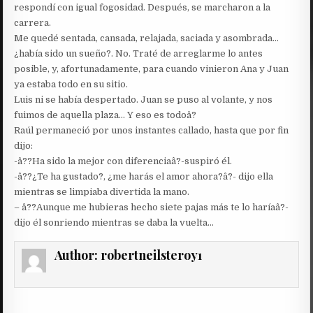
respondí con igual fogosidad. Después, se marcharon a la
carrera.
Me quedé sentada, cansada, relajada, saciada y asombrada…
¿había sido un sueño?. No. Traté de arreglarme lo antes
posible, y, afortunadamente, para cuando vinieron Ana y Juan
ya estaba todo en su sitio.
Luis ni se había despertado. Juan se puso al volante, y nos
fuimos de aquella plaza… Y eso es todoâ?
Raúl permaneció por unos instantes callado, hasta que por fin
dijo:
-â??Ha sido la mejor con diferenciaâ?-suspiró él.
-â??¿Te ha gustado?, ¿me harás el amor ahora?â?- dijo ella
mientras se limpiaba divertida la mano.
– â??Aunque me hubieras hecho siete pajas más te lo haríaâ?-
dijo él sonriendo mientras se daba la vuelta…
Author:
robertneilsteroy1