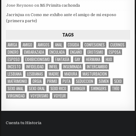
Jose Reynoso
on
Mi Primita cachonda
Jacrisjua
on
Como me exhibo ante el amigo de mi esposo
(primera parte)
TAGS
AMIGA
AMIGO
AMIGOS
ANAL
COGIDA
CONFESIONES
CUERNOS
DINERO
EMBARAZADA
ENCULADA
ENGAÑO
EROTISMO
ESPOSA
ESPOSO
EXHIBICIONISMO
FANTASÍA
GAY
HERMANA
HIJO
INCESTO
INFIDELIDAD
INFIEL
INSEMINADA
INTERCAMBIO
LESBIANA
LESBIANAS
MADRE
MADURA
MASTURBACION
MATRIMONIO
ORGIA
PRIMO
PUTA
SEDUCCION
SEMEN
SEXO
SEXO ANAL
SEXO ORAL
SEXO RICO
SWINGER
SWINGERS
TRÍO
VIRGINIDAD
VOYERISMO
VOYEUR
Cuenta tu Historia