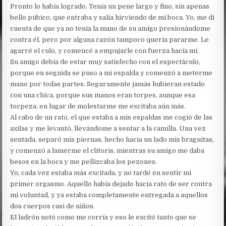
Pronto lo había logrado. Tenía un pene largo y fino, sin apenas
bello púbico, que entraba y salía hirviendo de mi boca. Yo, me di
cuenta de que ya no tenía la mano de su amigo presionándome
contra él, pero por alguna razón tampoco quería pararme. Le
agarré el culo, y comencé a empujarle con fuerza hacía mí.
Su amigo debía de estar muy satisfecho con el espectáculo,
porque en seguida se puso a mi espalda y comenzó a meterme
mano por todas partes. Seguramente jamás hubieran estado
con una chica, porque sus manos eran torpes, aunque esa
torpeza, en lugar de molestarme me excitaba aún más.
Al cabo de un rato, el que estaba a mis espaldas me cogió de las
axilas y me levantó, llevándome a sentar a la camilla. Una vez
sentada, separó mis piernas, hecho hacia un lado mis braguitas,
y comenzó a lamerme el clítoris, mientras su amigo me daba
besos en la boca y me pellizcaba los pezones.
Yo, cada vez estaba más excitada, y no tardé en sentir mi
primer orgasmo. Aquello había dejado hacía rato de ser contra
mi voluntad, y ya estaba completamente entregada a aquellos
dos cuerpos casi de niños.
El ladrón notó como me corría y eso le excitó tanto que se