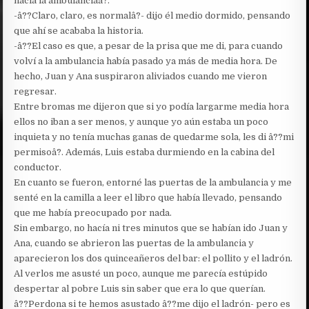
hacia la ambulanciaâ?.
-â??Claro, claro, es normalâ?- dijo él medio dormido, pensando
que ahí se acababa la historia.
-â??El caso es que, a pesar de la prisa que me di, para cuando
volví a la ambulancia había pasado ya más de media hora. De
hecho, Juan y Ana suspiraron aliviados cuando me vieron
regresar.
Entre bromas me dijeron que si yo podía largarme media hora
ellos no iban a ser menos, y aunque yo aún estaba un poco
inquieta y no tenía muchas ganas de quedarme sola, les di â??mi
permisoâ?. Además, Luis estaba durmiendo en la cabina del
conductor.
En cuanto se fueron, entorné las puertas de la ambulancia y me
senté en la camilla a leer el libro que había llevado, pensando
que me había preocupado por nada.
Sin embargo, no hacía ni tres minutos que se habían ido Juan y
Ana, cuando se abrieron las puertas de la ambulancia y
aparecieron los dos quinceañeros del bar: el pollito y el ladrón.
Al verlos me asusté un poco, aunque me parecía estúpido
despertar al pobre Luis sin saber que era lo que querían.
â??Perdona si te hemos asustado â??me dijo el ladrón- pero es