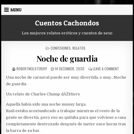
Skip
MENU
to
content
Cuentos Cachondos
Los mejores relatos eróticos y cuentos de sexo
POSTED
CONFESIONES
,
RELATOS
IN
Noche de guardia
AUTHOR:
PUBLISHED
ON
ROBERTNEILSTEROY1
14 DECEMBER, 2020
LEAVE A COMMENT
DATE:
NOCHE
Una noche de carnaval puede ser muy divertida, o muy…
Noche
DE
GUARDIA
de guardia
Un relato de Charles Champ dÂŽHiers
Aquella había sido una noche muuuy larga.
Raúl estaba acostumbrado a trabajar mientras el resto de la
gente se divertía, pero eso no quitaba para que volviese a casa
completamente destrozado después de meter once horas tras
la barra de su bar.