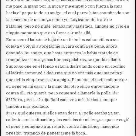
me paso la mano por la nuca y me empujó con fuerza la cara
hacia el paquete de su amigo, el cual parecía tan asombrado con
la reacción de su amigo como yo. Lógicamente traté de
zafarme, pero no pude, estaba muy asustada, aunque no creí en
ningún momento que eso fuera a ir más allá.
Entonces el ladrón le bajó de un tirón los calzoncillos a su
colega y volvió a apretarme la cara contra su pene, ahora
desnudo. Su amigo, que hasta entonces le había tratado de
tranquilizar con algunas buenas palabras, se quedó callado.
Supongo que en el fondo estaría disfrutando como un cochino.
El ladrón comenzó a decirme que no era más que una puta y
que debía chupársela a su amigo…El miedo, el tacto caliente de
su pene en mi cara, y la mano del otro chico empujándome
contra él… No quería, pero comencé a lamerle la polla…â?
â??Pero, pero…â?-dijo Raúl cada vez más furioso, aunque
también más excitado.
â??¿Y qué quieres, si ellos eran dos?. El pollo estaba ya tan
caliente con la situación y las caricias de mi lengua, que se cogió
el pene y comenzó a apretarlo contra mis labios, haciendo
presión, tratando de penetrarme la boca…