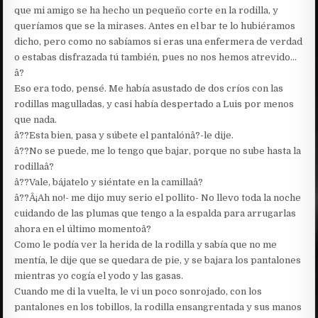
que mi amigo se ha hecho un pequeño corte en la rodilla, y
queríamos que se la mirases. Antes en el bar te lo hubiéramos
dicho, pero como no sabíamos si eras una enfermera de verdad
o estabas disfrazada tú también, pues no nos hemos atrevido…
â?
Eso era todo, pensé. Me había asustado de dos críos con las
rodillas magulladas, y casi había despertado a Luis por menos
que nada.
â??Esta bien, pasa y súbete el pantalónâ?-le dije.
â??No se puede, me lo tengo que bajar, porque no sube hasta la
rodillaâ?
â??Vale, bájatelo y siéntate en la camillaâ?
â??Â¡Ah no!- me dijo muy serio el pollito- No llevo toda la noche
cuidando de las plumas que tengo a la espalda para arrugarlas
ahora en el último momentoâ?
Como le podía ver la herida de la rodilla y sabía que no me
mentía, le dije que se quedara de pie, y se bajara los pantalones
mientras yo cogía el yodo y las gasas.
Cuando me di la vuelta, le vi un poco sonrojado, con los
pantalones en los tobillos, la rodilla ensangrentada y sus manos