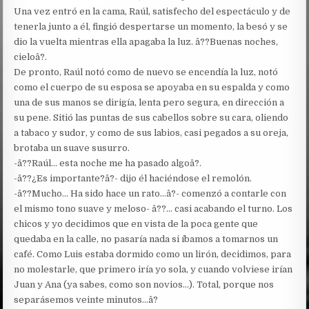
Una vez entró en la cama, Raúl, satisfecho del espectáculo y de
tenerla junto a él, fingió despertarse un momento, la besó y se
dio la vuelta mientras ella apagaba la luz. â??Buenas noches,
cieloâ?.
De pronto, Raúl notó como de nuevo se encendía la luz, notó
como el cuerpo de su esposa se apoyaba en su espalda y como
una de sus manos se dirigía, lenta pero segura, en dirección a
su pene. Sitió las puntas de sus cabellos sobre su cara, oliendo
a tabaco y sudor, y como de sus labios, casi pegados a su oreja,
brotaba un suave susurro.
-â??Raúl… esta noche me ha pasado algoâ?.
-â??¿Es importante?â?- dijo él haciéndose el remolón.
-â??Mucho… Ha sido hace un rato…â?- comenzó a contarle con
el mismo tono suave y meloso- â??… casi acabando el turno. Los
chicos y yo decidimos que en vista de la poca gente que
quedaba en la calle, no pasaría nada si íbamos a tomarnos un
café. Como Luis estaba dormido como un lirón, decidimos, para
no molestarle, que primero iría yo sola, y cuando volviese irían
Juan y Ana (ya sabes, como son novios…). Total, porque nos
separásemos veinte minutos…â?