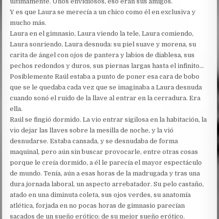
últimamente. Unos envidiosos, eso eran sus amigos.
Y es que Laura se merecía a un chico como él en exclusiva y
mucho más.
Laura en el gimnasio, Laura viendo la tele, Laura comiendo,
Laura sonriendo, Laura desnuda: su piel suave y morena, su
carita de ángel con ojos de pantera y labios de diablesa, sus
pechos redondos y duros, sus piernas largas hasta el infinito…
Posiblemente Raúl estaba a punto de poner esa cara de bobo
que se le quedaba cada vez que se imaginaba a Laura desnuda
cuando sonó el ruido de la llave al entrar en la cerradura. Era
ella.
Raúl se fingió dormido. La vio entrar sigilosa en la habitación, la
vio dejar las llaves sobre la mesilla de noche, y la vió
desnudarse. Estaba cansada, y se desnudaba de forma
maquinal, pero aún sin buscar provocarle, entre otras cosas
porque le creía dormido, a él le parecía el mayor espectáculo
de mundo. Tenía, aún a esas horas de la madrugada y tras una
dura jornada laboral, un aspecto arrebatador. Su pelo castaño,
atado en una diminuta coleta, sus ojos verdes, su anatomía
atlética, forjada en no pocas horas de gimnasio parecían
sacados de un sueño erótico; de su mejor sueño erótico.