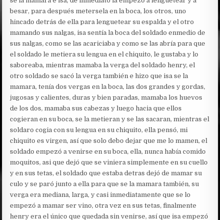
se la mamara e isa, de inmediato la empezó a lenguetear y a
besar, para después metersela en la boca, los otros, uno
hincado detrás de ella para lenguetear su espalda y el otro
mamando sus nalgas, isa sentía la boca del soldado enmedio de
sus nalgas, como se las acariciaba y como se las abría para que
el soldado le metiera su lengua en el chiquito, le gustaba y lo
saboreaba, mientras mamaba la verga del soldado henry, el
otro soldado se sacó la verga también e hizo que isa se la
mamara, tenía dos vergas en la boca, las dos grandes y gordas,
jugosas y calientes, duras y bien paradas, mamaba los huevos
de los dos, mamaba sus cabezas y luego hacia que ellos
cogieran en su boca, se la metieran y se las sacaran, mientras el
soldaro cogia con su lengua en su chiquito, ella pensó, mi
chiquito es virgen, así que solo debo dejar que me lo mamen, el
soldado empezó a venirse en su boca, ella, nunca había comido
moquitos, asi que dejó que se viniera simplemente en su cuello
y en sus tetas, el soldado que estaba detras dejó de mamar su
culo y se paró junto a ella para que se la mamara también, su
verga era mediana, larga, y casi inmediatamente que se lo
empezó a mamar ser vino, otra vez en sus tetas, finalmente
henry era el único que quedada sin venirse, así que isa empezó