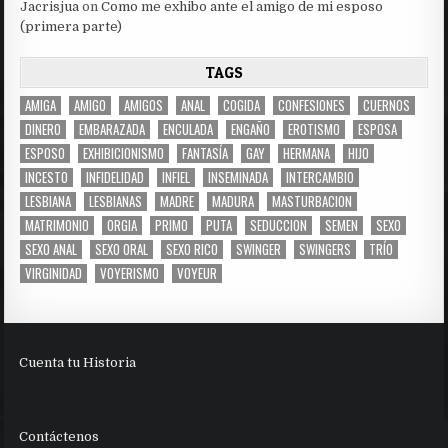
Jacrisjua
on
Como me exhibo ante el amigo de mi esposo
(primera parte)
TAGS
AMIGA
AMIGO
AMIGOS
ANAL
COGIDA
CONFESIONES
CUERNOS
DINERO
EMBARAZADA
ENCULADA
ENGAÑO
EROTISMO
ESPOSA
ESPOSO
EXHIBICIONISMO
FANTASÍA
GAY
HERMANA
HIJO
INCESTO
INFIDELIDAD
INFIEL
INSEMINADA
INTERCAMBIO
LESBIANA
LESBIANAS
MADRE
MADURA
MASTURBACION
MATRIMONIO
ORGIA
PRIMO
PUTA
SEDUCCION
SEMEN
SEXO
SEXO ANAL
SEXO ORAL
SEXO RICO
SWINGER
SWINGERS
TRÍO
VIRGINIDAD
VOYERISMO
VOYEUR
Cuenta tu Historia
Contáctenos