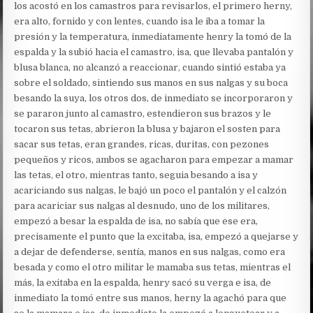
los acostó en los camastros para revisarlos, el primero herny,
era alto, fornido y con lentes, cuando isa le iba a tomar la
presión y la temperatura, inmediatamente henry la tomó de la
espalda y la subió hacia el camastro, isa, que llevaba pantalón y
blusa blanca, no alcanzó a reaccionar, cuando sintió estaba ya
sobre el soldado, sintiendo sus manos en sus nalgas y su boca
besando la suya, los otros dos, de inmediato se incorporaron y
se pararon junto al camastro, estendieron sus brazos y le
tocaron sus tetas, abrieron la blusa y bajaron el sosten para
sacar sus tetas, eran grandes, ricas, duritas, con pezones
pequeños y ricos, ambos se agacharon para empezar a mamar
las tetas, el otro, mientras tanto, seguia besando a isa y
acariciando sus nalgas, le bajó un poco el pantalón y el calzón
para acariciar sus nalgas al desnudo, uno de los militares,
empezó a besar la espalda de isa, no sabía que ese era,
precisamente el punto que la excitaba, isa, empezó a quejarse y
a dejar de defenderse, sentía, manos en sus nalgas, como era
besada y como el otro militar le mamaba sus tetas, mientras el
más, la exitaba en la espalda, henry sacó su verga e isa, de
inmediato la tomó entre sus manos, herny la agachó para que