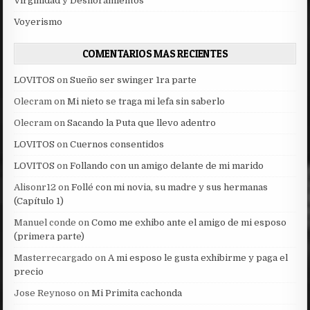
Virginidad y Desfloramientos
Voyerismo
COMENTARIOS MAS RECIENTES
LOVITOS
on
Sueño ser swinger 1ra parte
Olecram
on
Mi nieto se traga mi lefa sin saberlo
Olecram
on
Sacando la Puta que llevo adentro
LOVITOS
on
Cuernos consentidos
LOVITOS
on
Follando con un amigo delante de mi marido
Alisonr12
on
Follé con mi novia, su madre y sus hermanas
(Capítulo 1)
Manuel conde
on
Como me exhibo ante el amigo de mi esposo
(primera parte)
Masterrecargado
on
A mi esposo le gusta exhibirme y paga el
precio
Jose Reynoso
on
Mi Primita cachonda