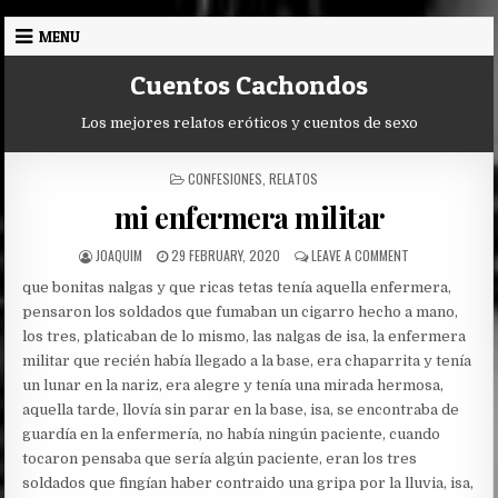
Skip
MENU
to
content
Cuentos Cachondos
Los mejores relatos eróticos y cuentos de sexo
POSTED
CONFESIONES
,
RELATOS
IN
mi enfermera militar
AUTHOR:
PUBLISHED
ON
JOAQUIM
29 FEBRUARY, 2020
LEAVE A COMMENT
DATE:
MI
que bonitas nalgas y que ricas tetas tenía aquella enfermera,
ENFERMERA
MILITAR
pensaron los soldados que fumaban un cigarro hecho a mano,
los tres, platicaban de lo mismo, las nalgas de isa, la enfermera
militar que recién había llegado a la base, era chaparrita y tenía
un lunar en la nariz, era alegre y tenía una mirada hermosa,
aquella tarde, llovía sin parar en la base, isa, se encontraba de
guardía en la enfermería, no había ningún paciente, cuando
tocaron pensaba que sería algún paciente, eran los tres
soldados que fingían haber contraido una gripa por la lluvia, isa,