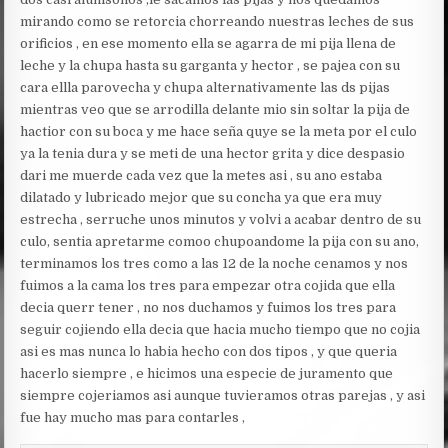
mirando como se retorcia chorreando nuestras leches de sus
orificios , en ese momento ella se agarra de mi pija llena de
leche y la chupa hasta su garganta y hector , se pajea con su
cara ellla parovecha y chupa alternativamente las ds pijas
mientras veo que se arrodilla delante mio sin soltar la pija de
hactior con su boca y me hace seña quye se la meta por el culo
ya la tenia dura y se meti de una hector grita y dice despasio
dari me muerde cada vez que la metes asi , su ano estaba
dilatado y lubricado mejor que su concha ya que era muy
estrecha , serruche unos minutos y volvi a acabar dentro de su
culo, sentia apretarme comoo chupoandome la pija con su ano,
terminamos los tres como a las 12 de la noche cenamos y nos
fuimos a la cama los tres para empezar otra cojida que ella
decia querr tener , no nos duchamos y fuimos los tres para
seguir cojiendo ella decia que hacia mucho tiempo que no cojia
asi es mas nunca lo habia hecho con dos tipos , y que queria
hacerlo siempre , e hicimos una especie de juramento que
siempre cojeriamos asi aunque tuvieramos otras parejas , y asi
fue hay mucho mas para contarles ,