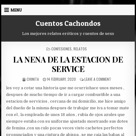
Skip
MENU
to
content
Cuentos Cachondos
Los mejores relatos eróticos y cuentos de sexo
POSTED
CONFESIONES
,
RELATOS
IN
LA NENA DE LA ESTACION DE
SERVICE
AUTHOR:
PUBLISHED
ON
CHINITA
14 FEBRUARY, 2020
LEAVE A COMMENT
DATE:
LA
les voy a cotar una historia que me ocurriohace unos meses ,
NENA
DE
despues de mucho tiempo de ir a cargar combustible a una
LA
estacion de servicios , cercana de mi domicilio, me hice amigo
ESTACION
del dueño de la misma despues de trabajar me iva a tomar mate
DE
con el , la empleada de unos 18 años , rubia de ojos azules que
SERVICE
siempre estaba con su uniforme ajustado mostrando sus dotes
de femina ,con un culo pocas veces visto cachetes perfectos
pronunciados y una cintura de abispa , se me caia las babas al