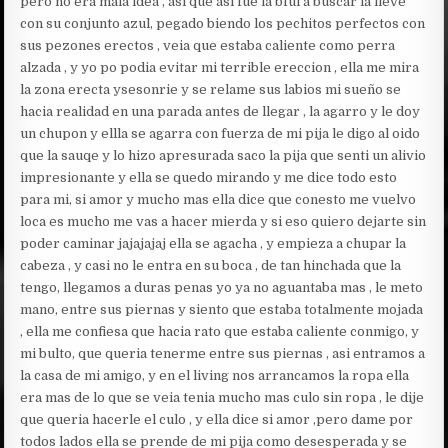
pero no era mala idea , asi que asi fue la bfui a buscar la lleve
con su conjunto azul, pegado biendo los pechitos perfectos con
sus pezones erectos , veia que estaba caliente como perra
alzada , y yo po podia evitar mi terrible ereccion , ella me mira
la zona erecta ysesonrie y se relame sus labios mi sueño se
hacia realidad en una parada antes de llegar , la agarro y le doy
un chupon y ellla se agarra con fuerza de mi pija le digo al oido
que la sauqe y lo hizo apresurada saco la pija que senti un alivio
impresionante y ella se quedo mirando y me dice todo esto
para mi, si amor y mucho mas ella dice que conesto me vuelvo
loca es mucho me vas a hacer mierda y si eso quiero dejarte sin
poder caminar jajajajaj ella se agacha , y empieza a chupar la
cabeza , y casi no le entra en su boca , de tan hinchada que la
tengo, llegamos a duras penas yo ya no aguantaba mas , le meto
mano, entre sus piernas y siento que estaba totalmente mojada
, ella me confiesa que hacia rato que estaba caliente conmigo, y
mi bulto, que queria tenerme entre sus piernas , asi entramos a
la casa de mi amigo, y en el living nos arrancamos la ropa ella
era mas de lo que se veia tenia mucho mas culo sin ropa , le dije
que queria hacerle el culo , y ella dice si amor ,pero dame por
todos lados ella se prende de mi pija como desesperada y se