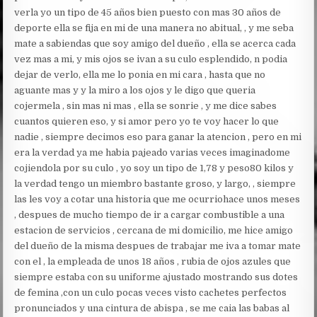
verla yo un tipo de 45 años bien puesto con mas 30 años de
deporte ella se fija en mi de una manera no abitual, , y me seba
mate a sabiendas que soy amigo del dueño , ella se acerca cada
vez mas a mi, y mis ojos se ivan a su culo esplendido, n podia
dejar de verlo, ella me lo ponia en mi cara , hasta que no
aguante mas y y la miro a los ojos y le digo que queria
cojermela , sin mas ni mas , ella se sonrie , y me dice sabes
cuantos quieren eso, y si amor pero yo te voy hacer lo que
nadie , siempre decimos eso para ganar la atencion , pero en mi
era la verdad ya me habia pajeado varias veces imaginadome
cojiendola por su culo , yo soy un tipo de 1,78 y peso80 kilos y
la verdad tengo un miembro bastante groso, y largo, , siempre
las
les voy a cotar una historia que me ocurriohace unos meses
, despues de mucho tiempo de ir a cargar combustible a una
estacion de servicios , cercana de mi domicilio, me hice amigo
del dueño de la misma despues de trabajar me iva a tomar mate
con el , la empleada de unos 18 años , rubia de ojos azules que
siempre estaba con su uniforme ajustado mostrando sus dotes
de femina ,con un culo pocas veces visto cachetes perfectos
pronunciados y una cintura de abispa , se me caia las babas al