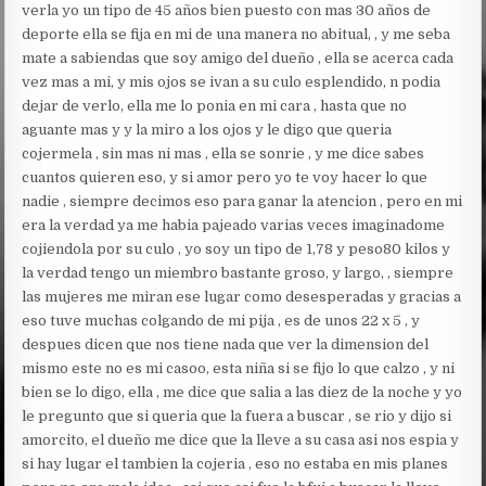
verla yo un tipo de 45 años bien puesto con mas 30 años de
deporte ella se fija en mi de una manera no abitual, , y me seba
mate a sabiendas que soy amigo del dueño , ella se acerca cada
vez mas a mi, y mis ojos se ivan a su culo esplendido, n podia
dejar de verlo, ella me lo ponia en mi cara , hasta que no
aguante mas y y la miro a los ojos y le digo que queria
cojermela , sin mas ni mas , ella se sonrie , y me dice sabes
cuantos quieren eso, y si amor pero yo te voy hacer lo que
nadie , siempre decimos eso para ganar la atencion , pero en mi
era la verdad ya me habia pajeado varias veces imaginadome
cojiendola por su culo , yo soy un tipo de 1,78 y peso80 kilos y
la verdad tengo un miembro bastante groso, y largo, , siempre
las mujeres me miran ese lugar como desesperadas y gracias a
eso tuve muchas colgando de mi pija , es de unos 22 x 5 , y
despues dicen que nos tiene nada que ver la dimension del
mismo este no es mi casoo, esta niña si se fijo lo que calzo , y ni
bien se lo digo, ella , me dice que salia a las diez de la noche y yo
le pregunto que si queria que la fuera a buscar , se rio y dijo si
amorcito, el dueño me dice que la lleve a su casa asi nos espia y
si hay lugar el tambien la cojeria , eso no estaba en mis planes