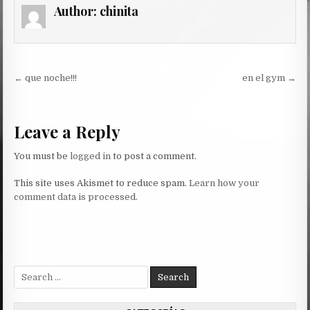
Author:
chinita
Post
← que noche!!!
en el gym →
navigation
Leave a Reply
You must be
logged in
to post a comment.
This site uses Akismet to reduce spam.
Learn how your
comment data is processed.
Search
for: