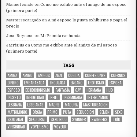
Manuel conde
on
Como me exhibo ante el amigo de mi esposo
(primera parte)
Masterrecargado
on
A mi esposo le gusta exhibirme y paga el
precio
Jose Reynoso
on
Mi Primita cachonda
Jacrisjua
on
Como me exhibo ante el amigo de mi esposo
(primera parte)
TAGS
AMIGA
AMIGO
AMIGOS
ANAL
COGIDA
CONFESIONES
CUERNOS
DINERO
EMBARAZADA
ENCULADA
ENGAÑO
EROTISMO
ESPOSA
ESPOSO
EXHIBICIONISMO
FANTASÍA
GAY
HERMANA
HIJO
INCESTO
INFIDELIDAD
INFIEL
INSEMINADA
INTERCAMBIO
LESBIANA
LESBIANAS
MADRE
MADURA
MASTURBACION
MATRIMONIO
ORGIA
PRIMO
PUTA
SEDUCCION
SEMEN
SEXO
SEXO ANAL
SEXO ORAL
SEXO RICO
SWINGER
SWINGERS
TRÍO
VIRGINIDAD
VOYERISMO
VOYEUR