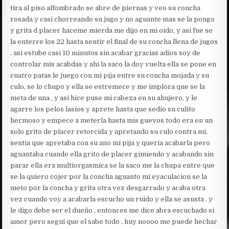
tira al piso alfombrado se abre de piernas y veo su concha
rosada y casi chorreando su jugo y no aguante mas se la pongo
y grita d placer haceme mierda me dijo en mi oido, y asi fue se
la enterre los 22 hasta sentir el final de su concha llena de jugos
, asi estube casi 10 minutos sin acabar gracias adios soy de
controlar mis acabdas y ahi la saco la doy vuelta ella se pone en
cuatro patas le juego con mi pija entre su concha mojada y su
culo, se lo chupo y ella se estremece y me implora que se la
meta de una , y asi hice puse mi cabeza en su ahujero, y le
agarre los pelos lasios y aprete hasta que sedio su culito
hermoso y empece a meterla hasta mis guevos todo era en un
solo grito de placer retorcida y apretando su culo contra mi,
sentia que apretaba con su ano mi pija y queria acabarla pero
aguantaba cuando ella grito de placer gimiendo y acabando sin
parar ella era multiorgasmica se la saco me la chupa entre que
se la quiero cojer por la concha aguanto mi eyaculacion se la
meto por la concha y grita otra vez desgarrado y acaba otra
vez cuando voy a acabarla escucho un ruido y ella se asusta , y
le digo debe ser el dueño , entonces me dice abra escuchado si
amor pero segui que el sabe todo , huy noooo me puede hechar