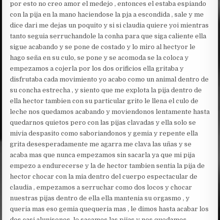
por esto no creo amor el medejo , entonces el estaba espiando
con la pija en la mano haciendose la pja a escondida , sale y me
dice dari me dejas un poquito y si si claudia quiere yoi mientras
tanto seguia serruchandole la conha para que siga caliente ella
sigue acabando y se pone de costado y lo miro al hectyor le
hago seña en su culo, se pone y se acomoda se la coloca y
empezamos a cojerla por los dos orificios ella gritaba y
disfrutaba cada movimiento yo acabo como un animal dentro de
su concha estrecha , y siento que me explota la pija dentro de
ella hector tambien con su particular grito le llena el culo de
leche nos quedamos acabando y moviendonos lentamente hasta
quedarnos quietos pero con las pijas clavadas y ella solo se
mivia despasito como saboriandonos y gemia y repente ella
grita desesperadamente me agarra me clava las uñas y se
acaba mas que nunca empezamos sin sacarla ya que mi pija
empezo a endurecerse y la de hector tambien sentia la pija de
hector chocar con la mia dentro del cuerpo espectacular de
claudia , empezamos a serruchar como dos locos y chocar
nuestras pijas dentro de ella ella mantenia su orgasmo , y
queria mas eso gemia quequeria mas , le dimos hasta acabar los
dos casi alunisonos ,le sacamos las pijas y nos quedamos