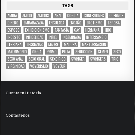
TAGS
AMIGA
AMIGO
AMIGOS
ANAL
COGIDA
CONFESIONES
CUERNOS
DINERO
EMBARAZADA
ENCULADA
ENGAÑO
EROTISMO
ESPOSA
ESPOSO
EXHIBICIONISMO
FANTASÍA
GAY
HERMANA
HIJO
INCESTO
INFIDELIDAD
INFIEL
INSEMINADA
INTERCAMBIO
LESBIANA
LESBIANAS
MADRE
MADURA
MASTURBACION
MATRIMONIO
ORGIA
PRIMO
PUTA
SEDUCCION
SEMEN
SEXO
SEXO ANAL
SEXO ORAL
SEXO RICO
SWINGER
SWINGERS
TRÍO
VIRGINIDAD
VOYERISMO
VOYEUR
Cuenta tu Historia
Contáctenos