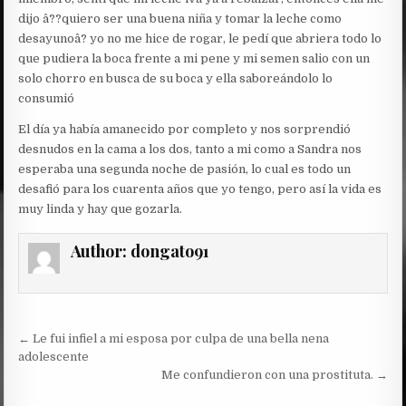
dijo â??quiero ser una buena niña y tomar la leche como
desayunoâ? yo no me hice de rogar, le pedí que abriera todo lo
que pudiera la boca frente a mi pene y mi semen salio con un
solo chorro en busca de su boca y ella saboreándolo lo
consumió
El día ya había amanecido por completo y nos sorprendió
desnudos en la cama a los dos, tanto a mi como a Sandra nos
esperaba una segunda noche de pasión, lo cual es todo un
desafió para los cuarenta años que yo tengo, pero así la vida es
muy linda y hay que gozarla.
Author:
dongato91
Post
← Le fui infiel a mi esposa por culpa de una bella nena
navigation
adolescente
Me confundieron con una prostituta. →