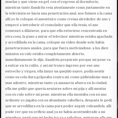
muelas y que viene en gel, con el regrese al dormitorio,
mientras tanto Sandrita veía atentamente como justamente en
la televisión se hacia una penetración anal, nos fuimos a la cama
allí yo le coloque el anestésico como crema alrededor de ano y
empecé a introducir el consolador que ella tenia, el ano
comenzó a dilatarse, para que ella estuviese concentrada en
otra cosa, la puse a mirar el televisor mientras estaba agachada
y arrodillada en la cama, coloque un video donde solo había
penetraciones anales, para que fuera motivándose, a los diez
minutos su culo estaba completamente abierto,
inmediatamente le dije, Sandrita prepárate porque mi pene va
a entrar en tu culito, y así mi tronco ingreso por ese ano
estrecho y virgen, ella lanzo un quejido suave, podía sentir
como su cola dura golpeaba contra mi, como pidiéndome mas y
mas adentro, mientras tanto ya amanecía afuera en la ciudad,
ella me pidió que quería sentarse sobre mi pija y allí montar
con su culo sobre mi pene, mientras ella montaba con su ano
ardiente yo jugaba con su abundante cabellera, después le pedí
que se arrodillara en la cama para poder seguir culeandola, allí
pude ver que su orificio anal ya se había acostumbrado a mi
miembro, sentí que mi leche iva ya a rebalzar, entonces ella me