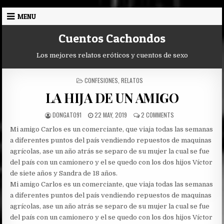
Skip
MENU
to
content
Cuentos Cachondos
Los mejores relatos eróticos y cuentos de sexo
POSTED
CONFESIONES
,
RELATOS
IN
LA HIJA DE UN AMIGO
AUTHOR:
PUBLISHED
ON
DONGATO91
22 MAY, 2019
2 COMMENTS
DATE:
LA
Mi amigo Carlos es un comerciante, que viaja todas las semanas
HIJA
DE
a diferentes puntos del país vendiendo repuestos de maquinas
UN
agrícolas, ase un año atrás se separo de su mujer la cual se fue
AMIGO
del país con un camionero y el se quedo con los dos hijos Víctor
de siete años y Sandra de 18 años.
Mi amigo Carlos es un comerciante, que viaja todas las semanas
a diferentes puntos del país vendiendo repuestos de maquinas
agrícolas, ase un año atrás se separo de su mujer la cual se fue
del país con un camionero y el se quedo con los dos hijos Víctor