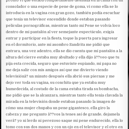
pronto vi que estaba completamente desnuda en la cama con un
consolador o una especie de pene de goma, vi como ella se lo
introducía en la vagina con gran gozo, también podía escuchar
que tenia un televisor encendido donde estaban pasando
películas pornográficas, mientras tanto mi Pene se volvía loco
dentro de mi pantalón al ver semejante espectáculo, exigía
entrar y participar en la fiesta, toque la puerta para ingresar
en el dormitorio, ante mi asombro Sandrita me pidió que
entrara, una vez adentro, ella se dio cuenta que mi pantalón a la
altura del cierre estaba muy abultado y ella dijo â??veo que tu
pija esta crecida, seguro que estuviste espiando, mi papa no
me deja salir con mis amigos así que me divierto viendo
televisiónâ? un minuto después ella abrió sus piernas y me
dejo ver toda su vagina, su conchita que ya estaba muy
humedecida, al costado de la cama estaba tirada su bombacha,
me pidió que se la alcanzara, mientras tanto ella tenia clavada la
mirada en la televisión donde estaban pasando la imagen de
cómo una mujer chupaba un pene gigantesco, ella giro la
cabeza y me pregunto â??vos la tenes así de grande, dejamela
verâ? yo ni lerdo ni perezoso saque mi pene endurecido, ella lo
tomo con sus dos manos y con un ojo en el televisor y el otro en