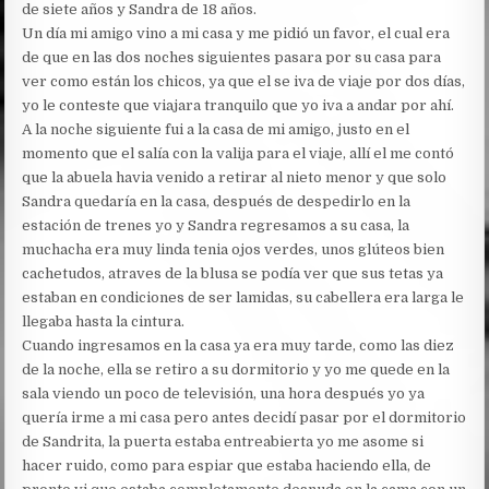
de siete años y Sandra de 18 años.
Un día mi amigo vino a mi casa y me pidió un favor, el cual era
de que en las dos noches siguientes pasara por su casa para
ver como están los chicos, ya que el se iva de viaje por dos días,
yo le conteste que viajara tranquilo que yo iva a andar por ahí.
A la noche siguiente fui a la casa de mi amigo, justo en el
momento que el salía con la valija para el viaje, allí el me contó
que la abuela havia venido a retirar al nieto menor y que solo
Sandra quedaría en la casa, después de despedirlo en la
estación de trenes yo y Sandra regresamos a su casa, la
muchacha era muy linda tenia ojos verdes, unos glúteos bien
cachetudos, atraves de la blusa se podía ver que sus tetas ya
estaban en condiciones de ser lamidas, su cabellera era larga le
llegaba hasta la cintura.
Cuando ingresamos en la casa ya era muy tarde, como las diez
de la noche, ella se retiro a su dormitorio y yo me quede en la
sala viendo un poco de televisión, una hora después yo ya
quería irme a mi casa pero antes decidí pasar por el dormitorio
de Sandrita, la puerta estaba entreabierta yo me asome si
hacer ruido, como para espiar que estaba haciendo ella, de