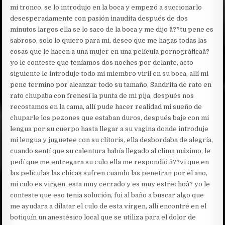
mi tronco, se lo introdujo en la boca y empezó a succionarlo
desesperadamente con pasión inaudita después de dos
minutos largos ella se lo saco de la boca y me dijo â??tu pene es
sabroso, solo lo quiero para mi, deseo que me hagas todas las
cosas que le hacen a una mujer en una película pornográficaâ?
yo le conteste que teníamos dos noches por delante, acto
siguiente le introduje todo mi miembro viril en su boca, allí mi
pene termino por alcanzar todo su tamaño, Sandrita de rato en
rato chupaba con frenesí la punta de mi pija, después nos
recostamos en la cama, allí pude hacer realidad mi sueño de
chuparle los pezones que estaban duros, después baje con mi
lengua por su cuerpo hasta llegar a su vagina donde introduje
mi lengua y juguetee con su clítoris, ella desbordaba de alegría,
cuando sentí que su calentura había llegado al clima máximo, le
pedí que me entregara su culo ella me respondió â??vi que en
las películas las chicas sufren cuando las penetran por el ano,
mi culo es virgen, esta muy cerrado y es muy estrechoâ? yo le
conteste que eso tenia solución, fui al baño a buscar algo que
me ayudara a dilatar el culo de esta virgen, allí encontré en el
botiquín un anestésico local que se utiliza para el dolor de