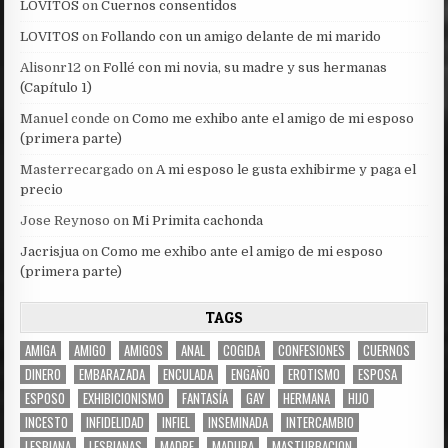
LOVITOS
on
Cuernos consentidos
LOVITOS
on
Follando con un amigo delante de mi marido
Alisonr12
on
Follé con mi novia, su madre y sus hermanas
(Capítulo 1)
Manuel conde
on
Como me exhibo ante el amigo de mi esposo
(primera parte)
Masterrecargado
on
A mi esposo le gusta exhibirme y paga el
precio
Jose Reynoso
on
Mi Primita cachonda
Jacrisjua
on
Como me exhibo ante el amigo de mi esposo
(primera parte)
TAGS
AMIGA
AMIGO
AMIGOS
ANAL
COGIDA
CONFESIONES
CUERNOS
DINERO
EMBARAZADA
ENCULADA
ENGAÑO
EROTISMO
ESPOSA
ESPOSO
EXHIBICIONISMO
FANTASÍA
GAY
HERMANA
HIJO
INCESTO
INFIDELIDAD
INFIEL
INSEMINADA
INTERCAMBIO
LESBIANA
LESBIANAS
MADRE
MADURA
MASTURBACION