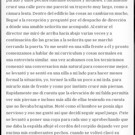
parado y unos pechos bastante bonitos y notables. í?nicamente
crucé una calle pero me pareció un trayecto muy largo, como a
cámara lenta. Dentro del edificio las cosas no cambiaron mucho,
llegué a la recepción y pregunté por el despacho de dirección
a dónde una amable señorita me acompañó. Al entrar el
director me miró de arriba hacia abajo varias veces y a
continuación dio las gracias a la señorita que se marchó
cerrando la puerta. Yo me senté en una silla frente a él y pronto
comenzamos a hablar de mi curriculum y cosas normales en
una entrevista similar. una vez acabamos con los tecnicismos
comenzó una conversacion más natural para conocerme mejor,
se levantó y se sentó en una silla a mi lado para hacer menos
formal la situación, yo, torneé la silla un poco a mi izda. para
mirarlo más de frente y como por instinto crucé mis piernas.
Rapidamente me di cuenta que la elevación de mi falda permitía
ver mis piernas e incluso más allá de ellas teniendo en cuenta
que no llevaba braguitas. Noté como el hombre se ponía algo
nervioso y eso me gustó así que decidí seguir aquel juego. í?ste
se levantó a poner una copa para cada uno y aprobechando que
me daba la espalda aflojé el cordón del corpiño dejando ver por
encima mis exuberantes pechos. cuando se volteó clavó su