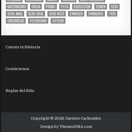
MATRIMONIO
ORGIA
PRIMO
PUTA
SEDUCCION
SEMEN
SEXO
SEXO ANAL
SEXO ORAL
SEXO RICO
SWINGER
SWINGERS
TRÍO
VIRGINIDAD
VOYERISMO
VOYEUR
Cuenta tu Historia
Contáctenos
Reglas del Sitio
Copyright © 2026 Cuentos Cachondos
Design by ThemesDNA.com