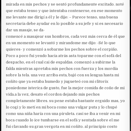
mirada en mis pechos y se sentó profundamente excitado. noté
que estaba tenso y que intentaba contenerse, en ese momento
me levante me dirigí a él y le dije: – Parece tenso, una buena
secretaria debe ayudar en lo posible a su jefe y si es necesario
dar un masaje, se da-
comencé a masajear sus hombros, cada vez más cerca de él que
en un momento se levantó y mirandome me dijo: -Sé lo que
quieres- y comenzó a sobarme los pechos sobre el corpiño.
Poco a poco fui yendo hacia atrás asta toparme con el sofá del
despacho, en el cual cai de espaldas. comenzó a subirme la
falda mientras apretaba mis pechos con fuerza y los mordía
sobre la tela. una vez arriba esta, bajó con su lengua hasta mi
coñito que ya estaba humedo y jugueteó con mi clitorix
poniedome isterica de gusto, fue la mejor comida de coño de mi
vida.a la vez, desato el cordon dejando mis pechos
completamente libres. su pene estaba bastante erguido mas, yo
lo cogi y lo metí en mi boca como una vulgar puta y lo chupé
como una niña haría con una piruleta. casi se iba a venir en mi
boca cuando lo ice tumbarse en el sofá y sentada sobre el me
fui clavando su gran vergota en mi coñito. al principio costo