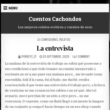
Skip
MENU
to
content
Cuentos Cachondos
Los mejores relatos eróticos y cuentos de sexo
POSTED
CONFESIONES
,
RELATOS
IN
La entrevista
AUTHOR:
PUBLISHED
ON
PERROTE_21
29 SEPTEMBER, 2020
1 COMMENT
DATE:
LA
La mañana de la entrevista de trabajo no sabía qué ponerme y
ENTREVISTA
eso condicionó a que todo tomase un camino inesperado y
excitante.
no sé q me pasó esa mañana pero… me levanté como
encendida. Salí d la cama, fui al baño, me duché, estaba
concienciada d que tenia una entrevista d trabajo pero, a la hora
de vestirme se me cruzaron los cables o no sé qué. Abrí el
armario, moví perchas de un sitio a otro pero… no me
convencía. D repente, como un flash llegó a mi mente la imagen
de un conjunto q compré hacía tiempo en un sex shop cuando