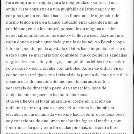
fui a comprar un regalo para la despedida de soltera d una
amiga. í?ste consistia en una minifalda de latex negra y un
corpiño que en realidad hacía las funciones de sujetador del
mismo tejido pero en blanco anudado en la delantera un un
cordón negro. no lo compré pensando en ninguna ocasion
especial, simplemente me gustó y lo llevé a casa. Así que fui al
cajón donde estaba guardado y me lo coloqué. No llevaba ropa
interior puesto que lo ajustado dl latex hace imposible el uso d
esta ya que se marcaría por completo. me coloqué las sandalias
negras de tacón alto y de aguja, me pinté los labios de un color
rojo jugoso y salí a la calle con un bolso. Antes de entrar en el
coche me vi reflejada en el cristal de la puerta de este y me di la
imagen más de una puta de lujo que de una aspirante a
secretaria de dirección pero, esa sensación, lejos de
molestarme me parecio bastante morbosa.
Una vez llegué al lugar aparqué el coche en la acera de
enfrente y me dispuse a cruzar. Noté cómo los hombres
clavaban en mi su mirada y eso me hacía sentir orgullosa pues
soy consciente de que luzco una bonita figura al medir 1,76m,
tener unas largas y bien formadas piernas, un trasero bien