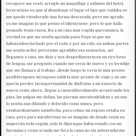
recupere me vesti, arregle mi maquillaje y salimos del hotel,
lorncurioso es que al abandonar el lugar el tipo que cuidaba se
me quedo viendornde una forma descarada, pero me agrado,
ya me imagino lo que penso el idiotarnese, pero lo que halla
pensado tenia razon, iba a mi casa mas cogida quernnunca, la
verdad es que me sentia agotada pues Pepe si que me
habiarndesclochado por el coño y por mi culo, en ambas partes
me sentia ardor perornme agradaba esa sensacion…asi
llegamos a casa, me dejo y nos despedimosrncon un rico beso
de lengua, me pregunto cuando me veria de nuevo y yo lerndije
que me llamara al trabajo…desde luego lo veria lo mas pronto
posiblernpues mi esposo saldria muy pronto de viaje y no me
queria perder larnoportunidad de disfrutar a mi exnovio de
nuevo como ahora…llegue a casarnliteralmente arrastrando los
pies, las nalgas me dolian, las piernas merntemblaban y mi ano
lo sentia aun dilatado y dolorido como nunca, pero
estabarnbastante satisfecha, para colmo mi esposo estaba en
casa, pero para mirnfortuna no se imagino de donde venia su
mujercita toda cogida, solo le dijernque habia estado con mi
hermana y como si nada me fui a la cama no sin antesrndarme