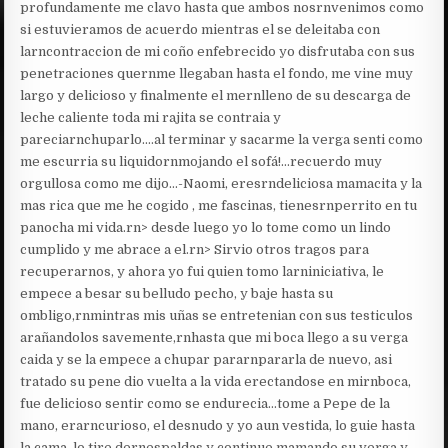
profundamente me clavo hasta que ambos nosrnvenimos como
si estuvieramos de acuerdo mientras el se deleitaba con
larncontraccion de mi coño enfebrecido yo disfrutaba con sus
penetraciones quernme llegaban hasta el fondo, me vine muy
largo y delicioso y finalmente el mernlleno de su descarga de
leche caliente toda mi rajita se contraia y
pareciarnchuparlo….al terminar y sacarme la verga senti como
me escurria su liquidornmojando el sofá!…recuerdo muy
orgullosa como me dijo…-Naomi, eresrndeliciosa mamacita y la
mas rica que me he cogido , me fascinas, tienesrnperrito en tu
panocha mi vida.rn> desde luego yo lo tome como un lindo
cumplido y me abrace a el.rn> Sirvio otros tragos para
recuperarnos, y ahora yo fui quien tomo larniniciativa, le
empece a besar su belludo pecho, y baje hasta su
ombligo,rnmintras mis uñas se entretenian con sus testiculos
arañandolos savemente,rnhasta que mi boca llego a su verga
caida y se la empece a chupar pararnpararla de nuevo, asi
tratado su pene dio vuelta a la vida erectandose en mirnboca,
fue delicioso sentir como se endurecia…tome a Pepe de la
mano, erarncurioso, el desnudo y yo aun vestida, lo guie hasta
la cama, lo tire dernespaldas y continue mamando su verga y