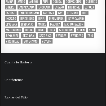
AMIGA
AMIGO
AMIGOS
ANAL
COGIDA
CONFESIONES
CUERNOS
DINERO
EMBARAZADA
ENCULADA
ENGAÑO
EROTISMO
ESPOSA
ESPOSO
EXHIBICIONISMO
FANTASÍA
GAY
HERMANA
HIJO
INCESTO
INFIDELIDAD
INFIEL
INSEMINADA
INTERCAMBIO
LESBIANA
LESBIANAS
MADRE
MADURA
MASTURBACION
MATRIMONIO
ORGIA
PRIMO
PUTA
SEDUCCION
SEMEN
SEXO
SEXO ANAL
SEXO ORAL
SEXO RICO
SWINGER
SWINGERS
TRÍO
VIRGINIDAD
VOYERISMO
VOYEUR
Cuenta tu Historia
Contáctenos
Reglas del Sitio