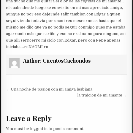
una duche que me quitara el olor de las cogidas de mi amante…
el cualrndesde luego se convirtio en mi mas apreciado amigo,
aunque no por eso dejernde salir tambien con Edgar a quien
segui viendo todavia por unos tres mesesrnmas hasta que el
mismo me dijo que ya no podia seguir conmigo pues me estaba
agarrando más que cariño y eso no era bueno para ninguno, asi
que alli serncerro mi ciclo con Edgar, pero con Pepe apenas
iniciaba….rnNAOMI.rn
Author:
CuentosCachondos
Post
← Una noche de pasion con mi amiga lesbiana
navigation
la traicion de mi amante →
Leave a Reply
You must be
logged in
to post a comment.