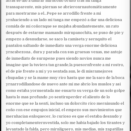
atrás se dio a dmirar mirncoño oculto tras mi tanga
transaparente, mis piernas se abrieronrnautomáticamente
para mostrarme a el…Pepe se arrodillo frente a mi
yrnhaciendo a un lado mi tanga me empezó a dar una deliciosa
comida de mi coñornque se mojaba abundantemente, un rato
después de estarme mamando mirnpanochita, se puso de pie y
empezo a desnudarse, se saco la camiseta y sernquito el
pantalon saltando de inmediato una verga enorme deliciosa
yrncabezona , dura y parada con sus gruesas venas, me antoje
de inmediato de surnpene pues siendo novios nunca me
imagine que la tuviera tan grande,la puesornfrente a mi rostro,
el de pie frente a mi y yo sentada aun, le di misrnmejores
chupadas y se la mame muy rico hasta que me la saco de la boca
yrnarrodillandose de nuevo ante mi me abrio los muslos y asi
como estaba yornsentada me ensarto su verga de un solo golpe
hasta lo mas profundo ,yo sentirnperder el aliento de lo
enorme que se la senti, incluso un dolorcito rico merninundo el
coño con ese empujon inicial, el empezo sus movimientos que
mernhacian enloquecer, lo curioso es que el estaba desnudo y
yo completamenternvestida, solo me habia bajado los tirantes y
levantado la falda, pero mirnliguero, mis medias, mis zapatillas