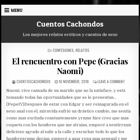
Skip
MENU
to
content
Cuentos Cachondos
Los mejores relatos eróticos y cuentos de sexo
POSTED
CONFESIONES
,
RELATOS
IN
El rencuentro con Pepe (Gracias
Naomi)
AUTHOR:
PUBLISHED
ON
CUENTOSCACHONDOS
10 NOVEMBER, 2018
LEAVE A COMMENT
DATE:
EL
Naomi, vive cansada de un marido que no la satisface, y está
RENCUEN
CON
tomando todas las oportunidades que se le presentan…
PEPE
(PepeIV)
Despues de estar con Edgar y ser reinagurada en el
(GRACIAS
sexo anal con el, mirnvida sufrió un drástico cambio, me sentía
NAOMI)
como mas excitada constantemente yrnme hice creo que mas
coqueta con los hombres que me atraían, empecé a sentirrnun
delicioso agrado al salir a la calle y escuchar todo lo que los
hombresrnme decían, empecé a usar ropa mas sensual y me