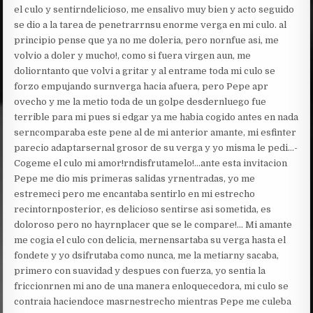
el culo y sentirndelicioso, me ensalivo muy bien y acto seguido
se dio a la tarea de penetrarrnsu enorme verga en mi culo. al
principio pense que ya no me doleria, pero nornfue asi, me
volvio a doler y mucho!, como si fuera virgen aun, me
doliorntanto que volvi a gritar y al entrame toda mi culo se
forzo empujando surnverga hacia afuera, pero Pepe apr
ovecho y me la metio toda de un golpe desdernluego fue
terrible para mi pues si edgar ya me habia cogido antes en nada
serncomparaba este pene al de mi anterior amante, mi esfinter
parecio adaptarsernal grosor de su verga y yo misma le pedi…-
Cogeme el culo mi amor!rndisfrutamelo!…ante esta invitacion
Pepe me dio mis primeras salidas yrnentradas, yo me
estremeci pero me encantaba sentirlo en mi estrecho
recintornposterior, es delicioso sentirse asi sometida, es
doloroso pero no hayrnplacer que se le compare!… Mi amante
me cogia el culo con delicia, mernensartaba su verga hasta el
fondete y yo dsifrutaba como nunca, me la metiarny sacaba,
primero con suavidad y despues con fuerza, yo sentia la
friccionrnen mi ano de una manera enloquecedora, mi culo se
contraia haciendoce masrnestrecho mientras Pepe me culeba