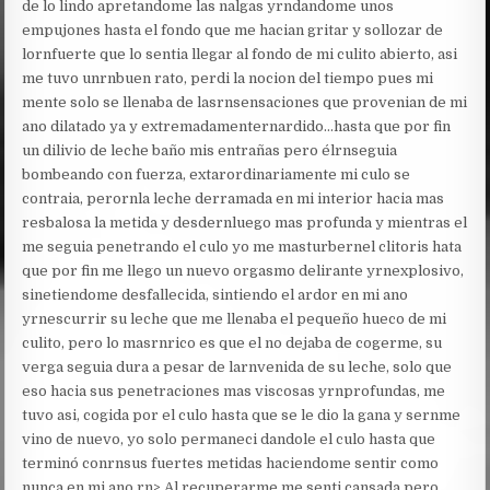
de lo lindo apretandome las nalgas yrndandome unos
empujones hasta el fondo que me hacian gritar y sollozar de
lornfuerte que lo sentia llegar al fondo de mi culito abierto, asi
me tuvo unrnbuen rato, perdi la nocion del tiempo pues mi
mente solo se llenaba de lasrnsensaciones que provenian de mi
ano dilatado ya y extremadamenternardido…hasta que por fin
un dilivio de leche baño mis entrañas pero élrnseguia
bombeando con fuerza, extarordinariamente mi culo se
contraia, perornla leche derramada en mi interior hacia mas
resbalosa la metida y desdernluego mas profunda y mientras el
me seguia penetrando el culo yo me masturbernel clitoris hata
que por fin me llego un nuevo orgasmo delirante yrnexplosivo,
sinetiendome desfallecida, sintiendo el ardor en mi ano
yrnescurrir su leche que me llenaba el pequeño hueco de mi
culito, pero lo masrnrico es que el no dejaba de cogerme, su
verga seguia dura a pesar de larnvenida de su leche, solo que
eso hacia sus penetraciones mas viscosas yrnprofundas, me
tuvo asi, cogida por el culo hasta que se le dio la gana y sernme
vino de nuevo, yo solo permaneci dandole el culo hasta que
terminó conrnsus fuertes metidas haciendome sentir como
nunca en mi ano.rn> Al recuperarme me senti cansada pero