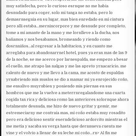
muy satisfecha, pero lo curioso esrnque no me habia
desnudado para coger, solo mi tanga no estaba, pero lo
demasrnseguia en su lugar, mas bien enredado en mi cintura
pero alli estaba…mernincorpore y me desnude por completo,
tome a mi amante de la mano y me lornlleve a la ducha, nos
bañamos y nos besabamos, bromeando y riendo como
dosrnniños…al regresar a la habitacion, y en cuanto me
arreglaba para abandonarrnel hotel, pues ya eran mas de las 9
de la noche, se me acerco por larnespalda, me empezo a besar
el cuello, me atrapo las nalgas y me las apreto yrnacaricio, me
calento de nuevo y me llevo a la cama, me acosto de espaldas
yrnabriendo mis muslos se dio a mamar mi ya enrojecido coño,
me ensalivo muyrnbien y poniendo mis piernas en sus
hombros que me la vuelve a meterrnregalandome una cuarta
cogida tan rica y deliciosa como las anteriores solornque ahora
totalmente desnuda, me hizo de nuevo gritar y gemir, me
estremeciarny me contraia mas, mi coño estaba muy rosadito
pero era delicioso sentir eserndelicioso ardorcito mientras el
me metia y sacaba su verga hasta que dernnueva cuenta me
vine y el volvio a llenar de su leche mi coño…rn> Al fin me