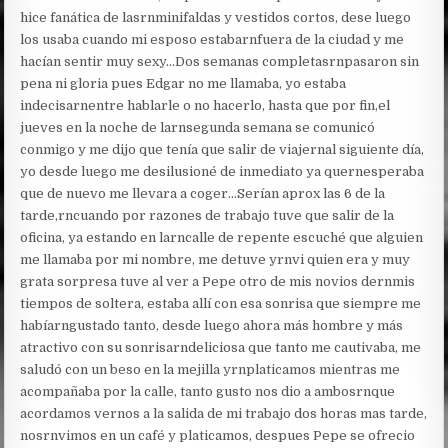
hice fanática de lasrnminifaldas y vestidos cortos, dese luego
los usaba cuando mi esposo estabarnfuera de la ciudad y me
hacían sentir muy sexy…Dos semanas completasrnpasaron sin
pena ni gloria pues Edgar no me llamaba, yo estaba
indecisarnentre hablarle o no hacerlo, hasta que por fin,el
jueves en la noche de larnsegunda semana se comunicó
conmigo y me dijo que tenía que salir de viajernal siguiente día,
yo desde luego me desilusioné de inmediato ya quernesperaba
que de nuevo me llevara a coger…Serían aprox las 6 de la
tarde,rncuando por razones de trabajo tuve que salir de la
oficina, ya estando en larncalle de repente escuché que alguien
me llamaba por mi nombre, me detuve yrnvi quien era y muy
grata sorpresa tuve al ver a Pepe otro de mis novios dernmis
tiempos de soltera, estaba allí con esa sonrisa que siempre me
habíarngustado tanto, desde luego ahora más hombre y más
atractivo con su sonrisarndeliciosa que tanto me cautivaba, me
saludó con un beso en la mejilla yrnplaticamos mientras me
acompañaba por la calle, tanto gusto nos dio a ambosrnque
acordamos vernos a la salida de mi trabajo dos horas mas tarde,
nosrnvimos en un café y platicamos, despues Pepe se ofrecio