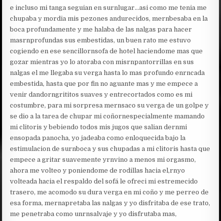
e incluso mi tanga seguian en surnlugar…asi como me tenia me
chupaba y mordia mis pezones andurecidos, mernbesaba en la
boca profundamente y me halaba de las nalgas para hacer
masrnprofundas sus embestidas, un buen rato me estuvo
cogiendo en ese sencillornsofa de hotel haciendome mas que
gozar mientras yo lo atoraba con misrnpantorrillas en sus
nalgas el me llegaba su verga hasta lo mas profundo enrncada
embestida, hasta que por fin no aguante mas y me empece a
venir dandorngrititos suaves y entrecortados como es mi
costumbre, para mi sorpresa mernsaco su verga de un golpe y
se dio a la tarea de chupar mi coñornespecialmente mamando
mi clitoris y bebiendo todos mis jugos que salian dernmi
ensopada panocha, yo jadeaba como enloquecida bajo la
estimulacion de surnboca y sus chupadas a mi clitoris hasta que
empece a gritar suavemente yrnvino a menos mi orgasmo,
ahora me volteo y poniendome de rodillas hacia el,rnyo
volteada hacia el respaldo del sofá le ofreci mi estremecido
trasero, me acomodo su dura verga en mi coño y me perreo de
esa forma, mernapretaba las nalgas y yo disfritaba de ese trato,
me penetraba como unrnsalvaje y yo disfrutaba mas,