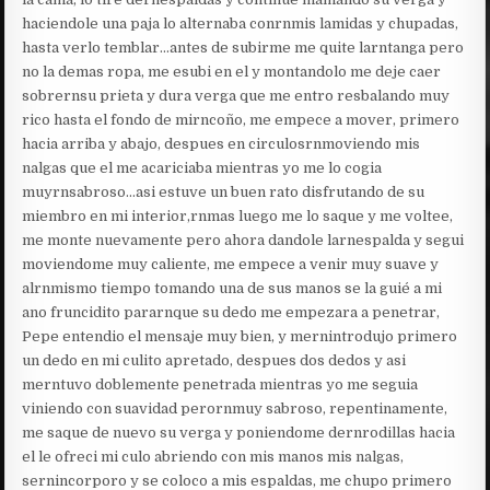
haciendole una paja lo alternaba conrnmis lamidas y chupadas,
hasta verlo temblar…antes de subirme me quite larntanga pero
no la demas ropa, me esubi en el y montandolo me deje caer
sobrernsu prieta y dura verga que me entro resbalando muy
rico hasta el fondo de mirncoño, me empece a mover, primero
hacia arriba y abajo, despues en circulosrnmoviendo mis
nalgas que el me acariciaba mientras yo me lo cogia
muyrnsabroso…asi estuve un buen rato disfrutando de su
miembro en mi interior,rnmas luego me lo saque y me voltee,
me monte nuevamente pero ahora dandole larnespalda y segui
moviendome muy caliente, me empece a venir muy suave y
alrnmismo tiempo tomando una de sus manos se la guié a mi
ano fruncidito pararnque su dedo me empezara a penetrar,
Pepe entendio el mensaje muy bien, y mernintrodujo primero
un dedo en mi culito apretado, despues dos dedos y asi
merntuvo doblemente penetrada mientras yo me seguia
viniendo con suavidad perornmuy sabroso, repentinamente,
me saque de nuevo su verga y poniendome dernrodillas hacia
el le ofreci mi culo abriendo con mis manos mis nalgas,
sernincorporo y se coloco a mis espaldas, me chupo primero