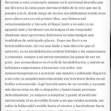
llevarme a casa yrnacepte aunque en lo personal deseaba que
me llevara a la cama pues mernacordaba de lo rico que me la
pasaba con él, desde luego de novios nornhabiamos tenido sexo
pero ahora esa era mi primer idea…nos fuimosrnal
estacionamiento y tan solo al llegar junto a su auto yo no
aguanté más y lornbesé con mi lengua el me respondió
dándome unos apretones deliciosos en misrnnalgas que
temblaban de anticipado placer…Pepe me llevó a un
hotelrndiferente, tal vez mas lindo y más discreto que el
anterior, ya en larnhabitación ordenó bebidas y las empezamos
a consumir, aunque a mi mernconsumían las ganas de ser su
puta , nos acomodamos en el sofá de larnhabitación, y mientras
bebíamos empezamos a besarnos con ardor, sus
manosrnempezaron a acariciar mis muslos y subiendo llegaron
a mi coño ya mojadornintroduciendo sus traviesos dedos en mi
bollito estremecido…bajó losrntirantes de mi vestido y sacando
mis duras tetas se dio a chuparlos y lamerrnmis pezones
delicadamente, yo empece a suspirar y gemir al sentirme
asirntratada, él se arrodillo frente a mi que estaba sentada, me
subio la faldarndel vestido hasta el vientre y haciéndome hacia