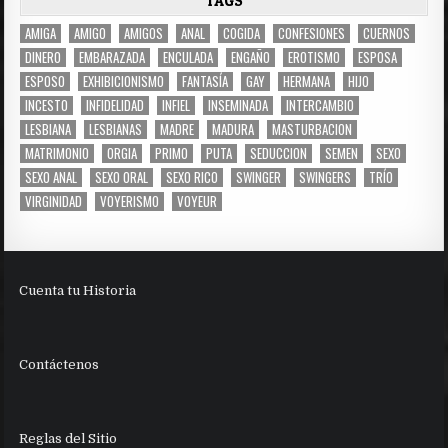
TAGS
AMIGA
AMIGO
AMIGOS
ANAL
COGIDA
CONFESIONES
CUERNOS
DINERO
EMBARAZADA
ENCULADA
ENGAÑO
EROTISMO
ESPOSA
ESPOSO
EXHIBICIONISMO
FANTASÍA
GAY
HERMANA
HIJO
INCESTO
INFIDELIDAD
INFIEL
INSEMINADA
INTERCAMBIO
LESBIANA
LESBIANAS
MADRE
MADURA
MASTURBACION
MATRIMONIO
ORGIA
PRIMO
PUTA
SEDUCCION
SEMEN
SEXO
SEXO ANAL
SEXO ORAL
SEXO RICO
SWINGER
SWINGERS
TRÍO
VIRGINIDAD
VOYERISMO
VOYEUR
Cuenta tu Historia
Contáctenos
Reglas del Sitio