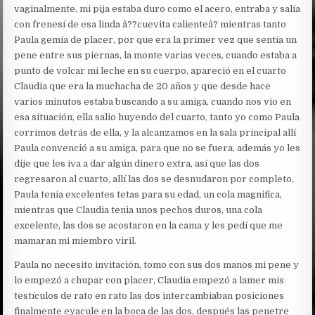
vaginalmente, mi pija estaba duro como el acero, entraba y salía
con frenesí de esa linda â??cuevita calienteâ? mientras tanto
Paula gemía de placer, por que era la primer vez que sentía un
pene entre sus piernas, la monte varias veces, cuando estaba a
punto de volcar mi leche en su cuerpo, apareció en el cuarto
Claudia que era la muchacha de 20 años y que desde hace
varios minutos estaba buscando a su amiga, cuando nos vio en
esa situación, ella salio huyendo del cuarto, tanto yo como Paula
corrimos detrás de ella, y la alcanzamos en la sala principal allí
Paula convenció a su amiga, para que no se fuera, además yo les
dije que les iva a dar algún dinero extra, así que las dos
regresaron al cuarto, allí las dos se desnudaron por completo,
Paula tenia excelentes tetas para su edad, un cola magnifica,
mientras que Claudia tenia unos pechos duros, una cola
excelente, las dos se acostaron en la cama y les pedí que me
mamaran mi miembro viril.
Paula no necesito invitación, tomo con sus dos manos mi pene y
lo empezó a chupar con placer, Claudia empezó a lamer mis
testículos de rato en rato las dos intercambiaban posiciones
finalmente eyacule en la boca de las dos, después las penetre