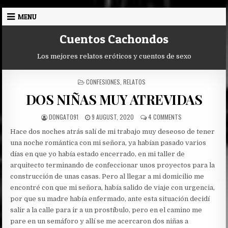
Skip
MENU
to
content
Cuentos Cachondos
Los mejores relatos eróticos y cuentos de sexo
POSTED
CONFESIONES
,
RELATOS
IN
DOS NIÑAS MUY ATREVIDAS
AUTHOR:
PUBLISHED
ON
DONGATO91
9 AUGUST, 2020
4 COMMENTS
DATE:
DOS
Hace dos noches atrás salí de mi trabajo muy deseoso de tener
NIÑAS
MUY
una noche romántica con mi señora, ya habían pasado varios
ATREVIDAS
días en que yo había estado encerrado, en mi taller de
arquitecto terminando de confeccionar unos proyectos para la
construcción de unas casas.
Pero al llegar a mi domicilio me
encontré con que mi señora, había salido de viaje con urgencia,
por que su madre había enfermado, ante esta situación decidí
salir a la calle para ir a un prostíbulo, pero en el camino me
pare en un semáforo y allí se me acercaron dos niñas a