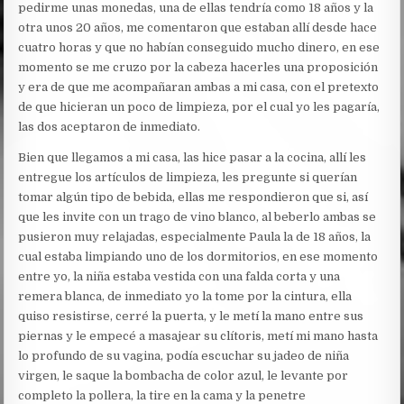
pedirme unas monedas, una de ellas tendría como 18 años y la
otra unos 20 años, me comentaron que estaban allí desde hace
cuatro horas y que no habían conseguido mucho dinero, en ese
momento se me cruzo por la cabeza hacerles una proposición
y era de que me acompañaran ambas a mi casa, con el pretexto
de que hicieran un poco de limpieza, por el cual yo les pagaría,
las dos aceptaron de inmediato.
Bien que llegamos a mi casa, las hice pasar a la cocina, allí les
entregue los artículos de limpieza, les pregunte si querían
tomar algún tipo de bebida, ellas me respondieron que si, así
que les invite con un trago de vino blanco, al beberlo ambas se
pusieron muy relajadas, especialmente Paula la de 18 años, la
cual estaba limpiando uno de los dormitorios, en ese momento
entre yo, la niña estaba vestida con una falda corta y una
remera blanca, de inmediato yo la tome por la cintura, ella
quiso resistirse, cerré la puerta, y le metí la mano entre sus
piernas y le empecé a masajear su clítoris, metí mi mano hasta
lo profundo de su vagina, podía escuchar su jadeo de niña
virgen, le saque la bombacha de color azul, le levante por
completo la pollera, la tire en la cama y la penetre