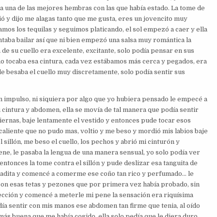
ria una de las mejores hembras con las que había estado. La tome de
rió y dijo me alagas tanto que me gusta, eres un jovencito muy
os los tequilas y seguimos platicando, el sol empezó a caer y ella
taba bailar así que ni bien empezó una salsa muy romántica la
de su cuello era excelente, excitante, solo podía pensar en sus
 tocaba esa cintura, cada vez estábamos más cerca y pegados, era
e besaba el cuello muy discretamente, solo podía sentir sus
 un impulso, ni siquiera por algo que yo hubiera pensado le empecé a
cintura y abdomen, ella se movía de tal manera que podía sentir
ernas, baje lentamente el vestido y entonces pude tocar esos
caliente que no pudo mas, voltio y me beso y mordió mis labios baje
 sillón, me beso el cuello, los pechos y abrió mi cinturón y
ne, le pasaba la lengua de una manera sensual, yo solo podía ver
 entonces la tome contra el sillón y pude deslizar esa tanguita de
piladita y comencé a comerme ese coño tan rico y perfumado… le
a con esas tetas y pezones que por primera vez había probado, sin
cción y comencé a meterle mi pene la sensación era riquísima
ía sentir con mis manos ese abdomen tan firme que tenia, al oído
 más buena que me había cogido, ella solo pedía que le diera duro,