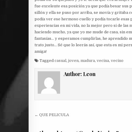
fue excelente esa posición ya que podía besar sus 
sillón y ella se puso por arriba, se movía y gritaba
podía ver ese hermoso cuello y podía tocarle esas p
experiencias en mi vida, no la mejor pero si de las
haciendo mucho, ya que yo me mude de casa, sin 
fantasías… y esperamos cumplirlas, he aprendido muc
trato justo… Sé que lo leerás así, que esta es mi pe
amiga!
Tagged
casual
,
joven
,
madura
,
vecina
,
vecino
Author:
Leon
Post
← QUE PELICULA
navigation