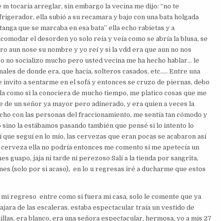
m tocaría arreglar, sin embargo la vecina me dijo: “no te
igerador, ella subió a su recamara y bajo con una bata holgada
tanga que se marcaba en esa bata” ella echo rabietas y a
comodar el desorden yo solo reía y veía como se abría la blusa, se
ro aun nose su nombre y yo reí y si la vdd era que aun no nos
o no socializo mucho pero usted vecina me ha hecho hablar… le
les de donde era, que hacía, solteros casados, etc.…. Entre una
me invito a sentarme en el sofá y entonces se cruzo de piernas, debo
lla como si la conociera de mucho tiempo, me platico cosas que me
 de un señor ya mayor pero adinerado, y era quien a veces la
ucho con las personas del fraccionamiento, me sentía tan cómodo y
sino la estábamos pasando también que pensé si lo intento lo
sí que seguí en lo mío, las cervezas que eran pocas se acabaron así
as cerveza ella no podría entonces me comento si me apetecía un
es guapo, jaja ni tarde ni perezoso Salí a la tienda por sangrita,
nes (solo por si acaso), en lo u regresas iré a ducharme que estos
i regreso entre como si fuera mi casa, solo le comente que ya
jara de las escaleras, estaba espectacular traía un vestido de
dillas, era blanco, era una señora espectacular, hermosa, yo a mis 27