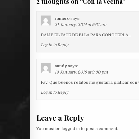
2 thoughts on “
Con la Vecina
”
romero
says:
21 January, 2014 at 9:31 am
DAME EL FACE DE ELLA PARA CONOCERLA…
Log in to Reply
sandy
says:
19 January, 2018 at 9:30 pm
Fav. Que buenos relatos me gustaria platicar con
Log in to Reply
Leave a Reply
You must be
logged in
to post a comment.