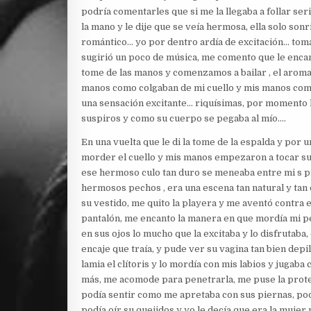
podría comentarles que si me la llegaba a follar se
la mano y le dije que se veía hermosa, ella solo son
romántico… yo por dentro ardía de excitación… tomam
sugirió un poco de música, me comento que le encan
tome de las manos y comenzamos a bailar , el aroma 
manos como colgaban de mi cuello y mis manos como
una sensación excitante… riquísimas, por momento l
suspiros y como su cuerpo se pegaba al mío….
En una vuelta que le di la tome de la espalda y por
morder el cuello y mis manos empezaron a tocar su 
ese hermoso culo tan duro se meneaba entre mi s pi
hermosos pechos , era una escena tan natural y tan 
su vestido, me quito la playera y me aventó contra el
pantalón, me encanto la manera en que mordía mi pe
en sus ojos lo mucho que la excitaba y lo disfrutaba,
encaje que traía, y pude ver su vagina tan bien de
lamia el clítoris y lo mordía con mis labios y jugab
más, me acomode para penetrarla, me puse la prote
podía sentir como me apretaba con sus piernas, pod
podía oír su quejidos y yo le decía que era la mujer