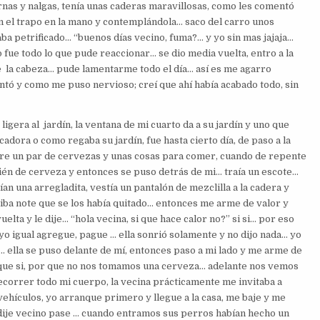
rnas y nalgas, tenía unas caderas maravillosas, como les comentó
el trapo en la mano y contemplándola… saco del carro unos
aba petrificado… “buenos días vecino, fuma?… y yo sin mas jajaja…
fue todo lo que pude reaccionar… se dio media vuelta, entro a la
 la cabeza… pude lamentarme todo el día… así es me agarro
tó y como me puso nervioso; creí que ahí había acabado todo, sin
ligera al jardín, la ventana de mi cuarto da a su jardín y uno que
cadora o como regaba su jardín, fue hasta cierto día, de paso a la
re un par de cervezas y unas cosas para comer, cuando de repente
bién de cerveza y entonces se puso detrás de mi… traía un escote…
an una arregladita, vestía un pantalón de mezclilla a la cadera y
rriba note que se los había quitado… entonces me arme de valor y
uelta y le dije… “hola vecina, si que hace calor no?” si si… por eso
o igual agregue, pague … ella sonrió solamente y no dijo nada… yo
ro… ella se puso delante de mí, entonces paso a mi lado y me arme de
dí que si, por que no nos tomamos una cerveza… adelante nos vemos
ecorrer todo mi cuerpo, la vecina prácticamente me invitaba a
vehículos, yo arranque primero y llegue a la casa, me baje y me
e dije vecino pase … cuando entramos sus perros habían hecho un