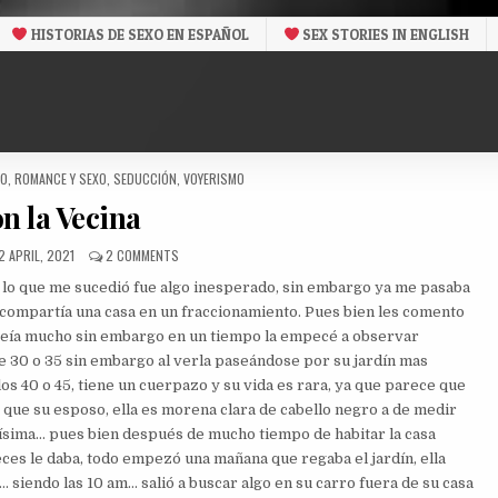
HISTORIAS DE SEXO EN ESPAÑOL
SEX STORIES IN ENGLISH
MO
,
ROMANCE Y SEXO
,
SEDUCCIÓN
,
VOYERISMO
n la Vecina
UBLISHED
ON
2 APRIL, 2021
2 COMMENTS
ATE:
CON
or, lo que me sucedió fue algo inesperado, sin embargo ya me pasaba
LA
VECINA
 compartía una casa en un fraccionamiento. Pues bien les comento
 veía mucho sin embargo en un tiempo la empecé a observar
e 30 o 35 sin embargo al verla paseándose por su jardín mas
 40 o 45, tiene un cuerpazo y su vida es rara, ya que parece que
 que su esposo, ella es morena clara de cabello negro a de medir
uísima… pues bien después de mucho tiempo de habitar la casa
ces le daba, todo empezó una mañana que regaba el jardín, ella
 siendo las 10 am… salió a buscar algo en su carro fuera de su casa