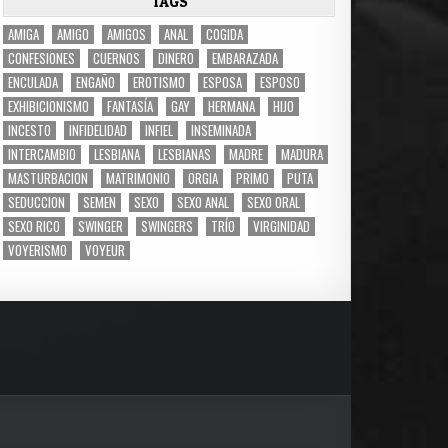
TAGS
AMIGA
AMIGO
AMIGOS
ANAL
COGIDA
CONFESIONES
CUERNOS
DINERO
EMBARAZADA
ENCULADA
ENGAÑO
EROTISMO
ESPOSA
ESPOSO
EXHIBICIONISMO
FANTASÍA
GAY
HERMANA
HIJO
INCESTO
INFIDELIDAD
INFIEL
INSEMINADA
INTERCAMBIO
LESBIANA
LESBIANAS
MADRE
MADURA
MASTURBACION
MATRIMONIO
ORGIA
PRIMO
PUTA
SEDUCCION
SEMEN
SEXO
SEXO ANAL
SEXO ORAL
SEXO RICO
SWINGER
SWINGERS
TRÍO
VIRGINIDAD
VOYERISMO
VOYEUR