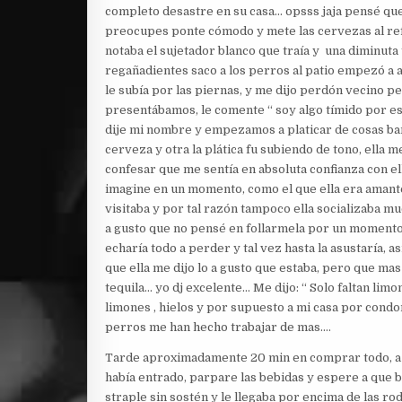
completo desastre en su casa… opsss jaja pensé que 
preocupes ponte cómodo y mete las cervezas al refr
notaba el sujetador blanco que traía y una diminuta 
regañadientes saco a los perros al patio empezó a a
le subía por las piernas, y me dijo perdón vecino pe
presentábamos, le comente “ soy algo tímido por es
dije mi nombre y empezamos a platicar de cosas bana
cerveza y otra la plática fu subiendo de tono, ella 
confesar que me sentía en absoluta confianza con e
imagine en un momento, como el que ella era amante
visitaba y por tal razón tampoco ella socializaba m
a gusto que no pensé en follarmela por un momento 
echaría todo a perder y tal vez hasta la asustaría, a
que ella me dijo lo a gusto que estaba, pero que m
tequila… yo dj excelente… Me dijo: “ Solo faltan limon
limones , hielos y por supuesto a mi casa por condo
perros me han hecho trabajar de mas….
Tarde aproximadamente 20 min en comprar todo, a m
había entrado, parpare las bebidas y espere a que ba
straple sin sostén y le llegaba por encima de las ro