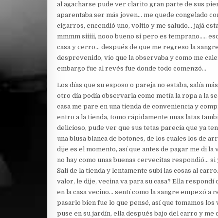
al agacharse pude ver clarito gran parte de sus pie
aparentaba ser más joven… me quede congelado con 
cigarros, encendió uno, voltio y me saludo… jajá est
mmmm siiiii, nooo bueno si pero es temprano….. eso 
casa y cerro… después de que me regreso la sangre
desprevenido, vio que la observaba y como me calen
embargo fue al revés fue donde todo comenzó…
Los días que su esposo o pareja no estaba, salía más 
otro día podía observarla como metía la ropa a la se
casa me pare en una tienda de conveniencia y comp
entro a la tienda, tomo rápidamente unas latas tam
delicioso, pude ver que sus tetas parecía que ya tení
una blusa blanca de botones, de los cuales los de a
dije es el momento, así que antes de pagar me di la v
no hay como unas buenas cervecitas respondió… si y
Salí de la tienda y lentamente subí las cosas al car
valor, le dije, vecina va para su casa? Ella respon
en la casa vecino… sentí como la sangre empezó a r
pasarlo bien fue lo que pensé, así que tomamos los 
puse en su jardín, ella después bajo del carro y m