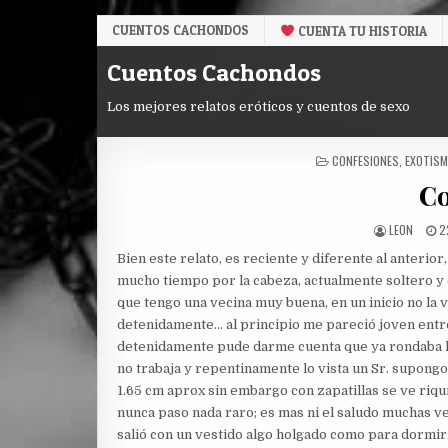
Skip
CUENTOS CACHONDOS
CUENTA TU HISTORIA
to
content
Cuentos Cachondos
Los mejores relatos eróticos y cuentos de sexo
POSTED
CONFESIONES
,
EXOTIS
IN
Co
AUTHOR:
P
LEON
2
D
Bien este relato, es reciente y diferente al anteri
mucho tiempo por la cabeza, actualmente soltero y
que tengo una vecina muy buena, en un inicio no la
detenidamente… al principio me pareció joven entr
detenidamente pude darme cuenta que ya rondaba los
no trabaja y repentinamente lo vista un Sr. supongo
1.65 cm aprox sin embargo con zapatillas se ve riq
nunca paso nada raro; es mas ni el saludo muchas ve
salió con un vestido algo holgado como para dormir…