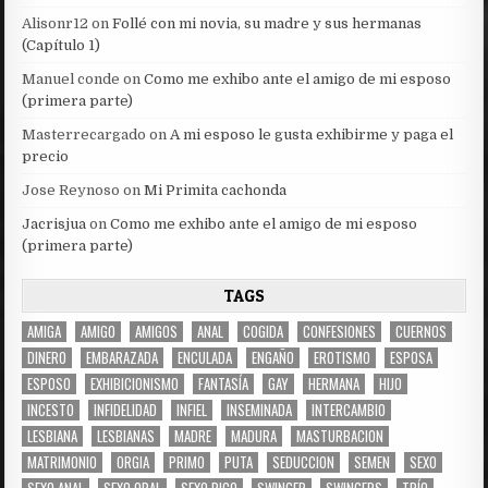
Alisonr12
on
Follé con mi novia, su madre y sus hermanas
(Capítulo 1)
Manuel conde
on
Como me exhibo ante el amigo de mi esposo
(primera parte)
Masterrecargado
on
A mi esposo le gusta exhibirme y paga el
precio
Jose Reynoso
on
Mi Primita cachonda
Jacrisjua
on
Como me exhibo ante el amigo de mi esposo
(primera parte)
TAGS
AMIGA
AMIGO
AMIGOS
ANAL
COGIDA
CONFESIONES
CUERNOS
DINERO
EMBARAZADA
ENCULADA
ENGAÑO
EROTISMO
ESPOSA
ESPOSO
EXHIBICIONISMO
FANTASÍA
GAY
HERMANA
HIJO
INCESTO
INFIDELIDAD
INFIEL
INSEMINADA
INTERCAMBIO
LESBIANA
LESBIANAS
MADRE
MADURA
MASTURBACION
MATRIMONIO
ORGIA
PRIMO
PUTA
SEDUCCION
SEMEN
SEXO
SEXO ANAL
SEXO ORAL
SEXO RICO
SWINGER
SWINGERS
TRÍO