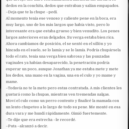
dedos en la conchita, dedos que entraban y salían empapados.
–Deja que te la chupe –pedí.
Al momento tenia ese venoso y caliente pene en la boca, era
muy largo, uno de los más largos que había visto, pero lo
interesante era que estaba grueso y bien venudito. Los penes
largos anteriores eran delgados. Su verga estaba bien rica.
Ahora cambiamos de posición, el se sentó en el sillón y yo
hincada en el suelo, se lo lamía y se lo lamía. Podría chupársela
todo el rato, tenia una verga bien sabrosa y las punzadas
vaginales ya habían desaparecido, la penetración podría
esperar un poco, aunque Jonathan ya me estaba mete y mete
los dedos, una mano en la vagina, una en el culo y yo mame y
mame.
–Todavía no te la meto pero estas contratada. A mis clientes les
gustará como la chupas, mientras ven tremendas nalgas.
Moví el culo como un perro contento y finalicé la mamada con
un lento chupeteo a lo largo de todo su pene. Me monté en esa
dura vara y me hundí rápidamente. Gimió fuertemente.
–Te dije que era estrecha –le recordé.
–Puta –alcanzó a decir.