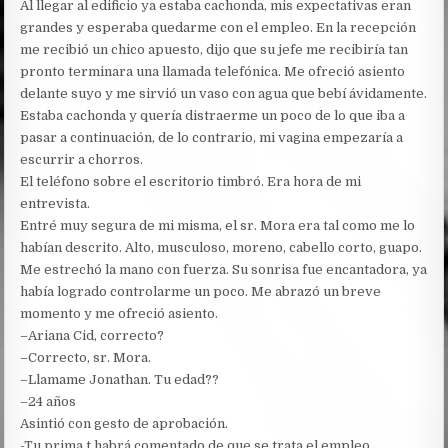
Al llegar al edificio ya estaba cachonda, mis expectativas eran
grandes y esperaba quedarme con el empleo. En la recepción
me recibió un chico apuesto, dijo que su jefe me recibiría tan
pronto terminara una llamada telefónica. Me ofreció asiento
delante suyo y me sirvió un vaso con agua que bebí ávidamente.
Estaba cachonda y quería distraerme un poco de lo que iba a
pasar a continuación, de lo contrario, mi vagina empezaría a
escurrir a chorros.
El teléfono sobre el escritorio timbró. Era hora de mi
entrevista.
Entré muy segura de mi misma, el sr. Mora era tal como me lo
habían descrito. Alto, musculoso, moreno, cabello corto, guapo.
Me estrechó la mano con fuerza. Su sonrisa fue encantadora, ya
había logrado controlarme un poco. Me abrazó un breve
momento y me ofreció asiento.
–Ariana Cid, correcto?
–Correcto, sr. Mora.
–Llamame Jonathan. Tu edad??
–24 años
Asintió con gesto de aprobación.
-Tu prima t habrá comentado de que se trata el empleo…