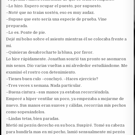
–Lo hizo. Espero ocupar el puesto, por supuesto.
–Noté que no traías sostén, eso es muy audaz.
–Supuse que esto sería una especie de prueba. Vine
preparada.
–Lo es. Ponte de pie.
Dejé mi bolso sobre el asiento mientras él se colocaba frente a
mi.
–Quisieras desabrocharte la blusa, por favor.
Lo hice rápidamente. Jonathan sonrió tan pronto se asomaron
mis senos. Dio varias vueltas a mi alrededor estudiándome. Me
examinó el rostro con detenimiento.
–Tienes buen culo –concluyó. –Haces ejercicio?
–Tres veces x semana. Nada particular.
–Buena cintura –sus manos ya estaban recorriéndola.
Empecé a hiper ventilar un poco, ya empezaba a mojarme de
nuevo. Sus manos eran suaves y cálidas, recorrían mis pechos
como sopesándolos.
–Lindas tetas, bien paradas.
Metió mi pezón derecho en su boca. Suspiré. Tomé su cabeza
para hundirla mas en mi pecho, lamió sensualmente mi pezón