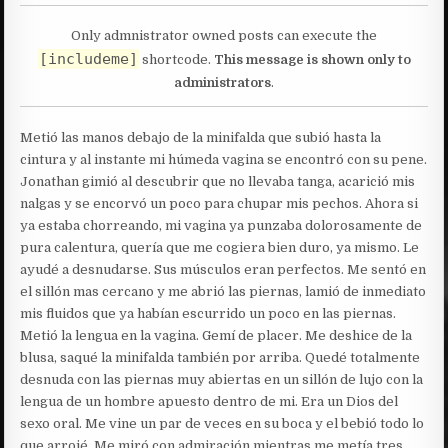
Only admnistrator owned posts can execute the
[includeme]
shortcode.
This message is shown only to
administrators
.
Metió las manos debajo de la minifalda que subió hasta la
cintura y al instante mi húmeda vagina se encontró con su pene.
Jonathan gimió al descubrir que no llevaba tanga, acarició mis
nalgas y se encorvó un poco para chupar mis pechos. Ahora si
ya estaba chorreando, mi vagina ya punzaba dolorosamente de
pura calentura, quería que me cogiera bien duro, ya mismo. Le
ayudé a desnudarse. Sus músculos eran perfectos. Me sentó en
el sillón mas cercano y me abrió las piernas, lamió de inmediato
mis fluidos que ya habían escurrido un poco en las piernas.
Metió la lengua en la vagina. Gemí de placer. Me deshice de la
blusa, saqué la minifalda también por arriba. Quedé totalmente
desnuda con las piernas muy abiertas en un sillón de lujo con la
lengua de un hombre apuesto dentro de mi. Era un Dios del
sexo oral. Me vine un par de veces en su boca y el bebió todo lo
que arrojé. Me miró con admiración mientras me metía tres