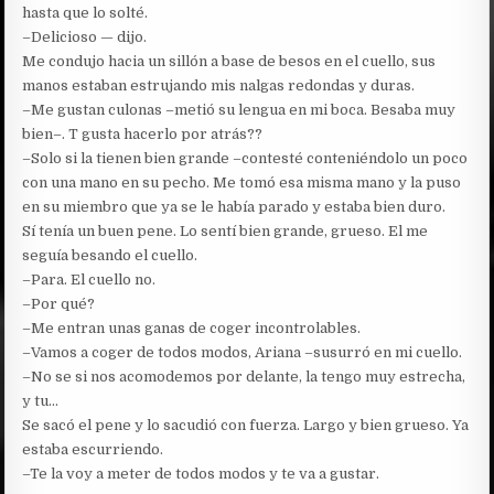
hasta que lo solté.
–Delicioso — dijo.
Me condujo hacia un sillón a base de besos en el cuello, sus
manos estaban estrujando mis nalgas redondas y duras.
–Me gustan culonas –metió su lengua en mi boca. Besaba muy
bien–. T gusta hacerlo por atrás??
–Solo si la tienen bien grande –contesté conteniéndolo un poco
con una mano en su pecho. Me tomó esa misma mano y la puso
en su miembro que ya se le había parado y estaba bien duro.
Sí tenía un buen pene. Lo sentí bien grande, grueso. El me
seguía besando el cuello.
–Para. El cuello no.
–Por qué?
–Me entran unas ganas de coger incontrolables.
–Vamos a coger de todos modos, Ariana –susurró en mi cuello.
–No se si nos acomodemos por delante, la tengo muy estrecha,
y tu…
Se sacó el pene y lo sacudió con fuerza. Largo y bien grueso. Ya
estaba escurriendo.
–Te la voy a meter de todos modos y te va a gustar.