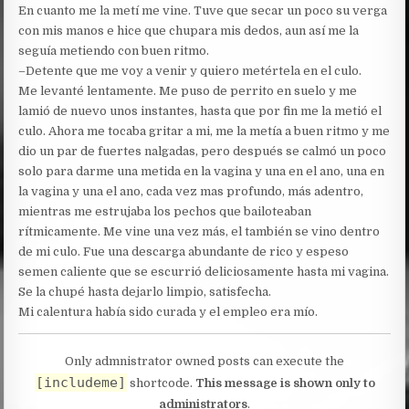
En cuanto me la metí me vine. Tuve que secar un poco su verga
con mis manos e hice que chupara mis dedos, aun así me la
seguía metiendo con buen ritmo.
–Detente que me voy a venir y quiero metértela en el culo.
Me levanté lentamente. Me puso de perrito en suelo y me
lamió de nuevo unos instantes, hasta que por fin me la metió el
culo. Ahora me tocaba gritar a mi, me la metía a buen ritmo y me
dio un par de fuertes nalgadas, pero después se calmó un poco
solo para darme una metida en la vagina y una en el ano, una en
la vagina y una el ano, cada vez mas profundo, más adentro,
mientras me estrujaba los pechos que bailoteaban
rítmicamente. Me vine una vez más, el también se vino dentro
de mi culo. Fue una descarga abundante de rico y espeso
semen caliente que se escurrió deliciosamente hasta mi vagina.
Se la chupé hasta dejarlo limpio, satisfecha.
Mi calentura había sido curada y el empleo era mío.
Only admnistrator owned posts can execute the
[includeme]
shortcode.
This message is shown only to
administrators
.