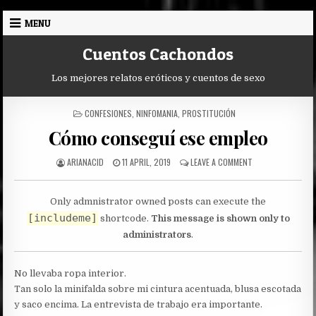
Skip
MENU
to
content
Cuentos Cachondos
Los mejores relatos eróticos y cuentos de sexo
POSTED
CONFESIONES
,
NINFOMANIA
,
PROSTITUCIÓN
IN
Cómo conseguí ese empleo
AUTHOR:
PUBLISHED
ON
ARIANACID
11 APRIL, 2019
LEAVE A COMMENT
DATE:
CÓMO
CONSEGUÍ
ESE
Only admnistrator owned posts can execute the
EMPLEO
[includeme]
shortcode.
This message is shown only to
administrators
.
No llevaba ropa interior.
Tan solo la minifalda sobre mi cintura acentuada, blusa escotada
y saco encima. La entrevista de trabajo era importante.