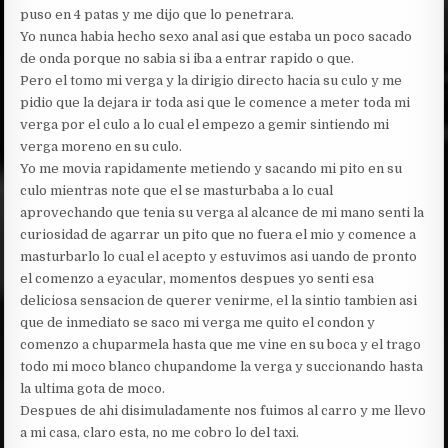
puso en 4 patas y me dijo que lo penetrara.
Yo nunca habia hecho sexo anal asi que estaba un poco sacado
de onda porque no sabia si iba a entrar rapido o que.
Pero el tomo mi verga y la dirigio directo hacia su culo y me
pidio que la dejara ir toda asi que le comence a meter toda mi
verga por el culo a lo cual el empezo a gemir sintiendo mi
verga moreno en su culo.
Yo me movia rapidamente metiendo y sacando mi pito en su
culo mientras note que el se masturbaba a lo cual
aprovechando que tenia su verga al alcance de mi mano senti la
curiosidad de agarrar un pito que no fuera el mio y comence a
masturbarlo lo cual el acepto y estuvimos asi uando de pronto
el comenzo a eyacular, momentos despues yo senti esa
deliciosa sensacion de querer venirme, el la sintio tambien asi
que de inmediato se saco mi verga me quito el condon y
comenzo a chuparmela hasta que me vine en su boca y el trago
todo mi moco blanco chupandome la verga y succionando hasta
la ultima gota de moco.
Despues de ahi disimuladamente nos fuimos al carro y me llevo
a mi casa, claro esta, no me cobro lo del taxi.