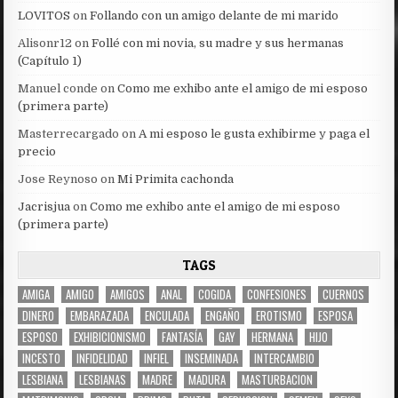
LOVITOS
on
Follando con un amigo delante de mi marido
Alisonr12
on
Follé con mi novia, su madre y sus hermanas
(Capítulo 1)
Manuel conde
on
Como me exhibo ante el amigo de mi esposo
(primera parte)
Masterrecargado
on
A mi esposo le gusta exhibirme y paga el
precio
Jose Reynoso
on
Mi Primita cachonda
Jacrisjua
on
Como me exhibo ante el amigo de mi esposo
(primera parte)
TAGS
AMIGA
AMIGO
AMIGOS
ANAL
COGIDA
CONFESIONES
CUERNOS
DINERO
EMBARAZADA
ENCULADA
ENGAÑO
EROTISMO
ESPOSA
ESPOSO
EXHIBICIONISMO
FANTASÍA
GAY
HERMANA
HIJO
INCESTO
INFIDELIDAD
INFIEL
INSEMINADA
INTERCAMBIO
LESBIANA
LESBIANAS
MADRE
MADURA
MASTURBACION