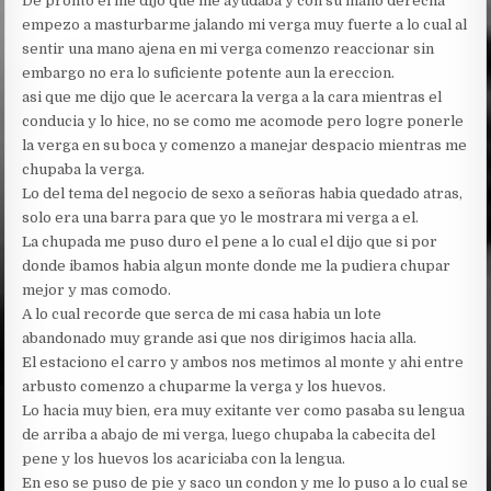
De pronto el me dijo que me ayudaba y con su mano derecha
empezo a masturbarme jalando mi verga muy fuerte a lo cual al
sentir una mano ajena en mi verga comenzo reaccionar sin
embargo no era lo suficiente potente aun la ereccion.
asi que me dijo que le acercara la verga a la cara mientras el
conducia y lo hice, no se como me acomode pero logre ponerle
la verga en su boca y comenzo a manejar despacio mientras me
chupaba la verga.
Lo del tema del negocio de sexo a señoras habia quedado atras,
solo era una barra para que yo le mostrara mi verga a el.
La chupada me puso duro el pene a lo cual el dijo que si por
donde ibamos habia algun monte donde me la pudiera chupar
mejor y mas comodo.
A lo cual recorde que serca de mi casa habia un lote
abandonado muy grande asi que nos dirigimos hacia alla.
El estaciono el carro y ambos nos metimos al monte y ahi entre
arbusto comenzo a chuparme la verga y los huevos.
Lo hacia muy bien, era muy exitante ver como pasaba su lengua
de arriba a abajo de mi verga, luego chupaba la cabecita del
pene y los huevos los acariciaba con la lengua.
En eso se puso de pie y saco un condon y me lo puso a lo cual se