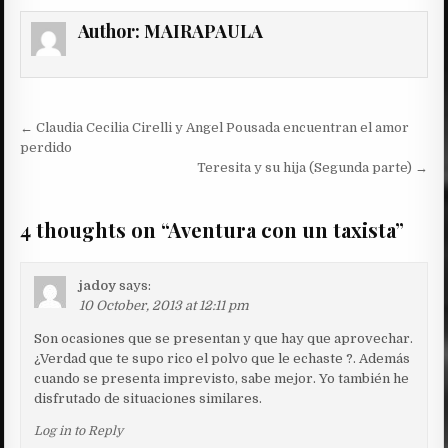
Author:
MAIRAPAULA
Post
← Claudia Cecilia Cirelli y Angel Pousada encuentran el amor
navigation
perdido
Teresita y su hija (Segunda parte) →
4 thoughts on “
Aventura con un taxista
”
jadoy
says:
10 October, 2013 at 12:11 pm
Son ocasiones que se presentan y que hay que aprovechar.
¿Verdad que te supo rico el polvo que le echaste ?. Además
cuando se presenta imprevisto, sabe mejor. Yo también he
disfrutado de situaciones similares.
Log in to Reply