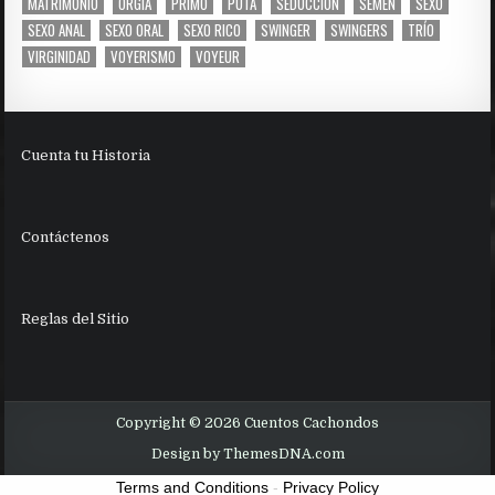
MATRIMONIO
ORGIA
PRIMO
PUTA
SEDUCCION
SEMEN
SEXO
SEXO ANAL
SEXO ORAL
SEXO RICO
SWINGER
SWINGERS
TRÍO
VIRGINIDAD
VOYERISMO
VOYEUR
Cuenta tu Historia
Contáctenos
Reglas del Sitio
Copyright © 2026 Cuentos Cachondos
Design by ThemesDNA.com
Terms and Conditions
-
Privacy Policy