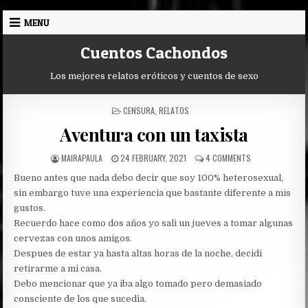
Skip
MENU
to
content
Cuentos Cachondos
Los mejores relatos eróticos y cuentos de sexo
POSTED
CENSURA
,
RELATOS
IN
Aventura con un taxista
AUTHOR:
PUBLISHED
ON
MAIRAPAULA
24 FEBRUARY, 2021
4 COMMENTS
DATE:
AVENTURA
Bueno antes que nada debo decir que soy 100% heterosexual,
CON
UN
sin embargo tuve una experiencia que bastante diferente a mis
TAXISTA
gustos.
Recuerdo hace como dos años yo sali un jueves a tomar algunas
cervezas con unos amigos.
Despues de estar ya hasta altas horas de la noche, decidi
retirarme a mi casa.
Debo mencionar que ya iba algo tomado pero demasiado
consciente de los que sucedia.