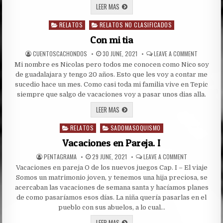
LOS
LEER MAS
PROBADORES
Y
RELATOS
RELATOS NO CLASIFICADOS
EL
Posted
GERENTE!!!
in
Con mi tia
AUTHOR:
PUBLISHED
ON
CUENTOSCACHONDOS
30 JUNE, 2021
LEAVE A COMMENT
DATE:
CON
Mi nombre es Nicolas pero todos me conocen como Nico soy
MI
TIA
de guadalajara y tengo 20 años. Esto que les voy a contar me
sucedio hace un mes. Como casi toda mi familia vive en Tepic
siempre que salgo de vacaciones voy a pasar unos dias alla.
CON
LEER MAS
MI
TIA
RELATOS
SADOMASOQUISMO
Posted
in
Vacaciones en Pareja. I
AUTHOR:
PUBLISHED
ON
PENTAGRAMA
29 JUNE, 2021
LEAVE A COMMENT
DATE:
VACACIONES
Vacaciones en pareja O de los nuevos juegos Cap. I – El viaje
EN
PAREJA.
Somos un matrimonio joven, y tenemos una hija preciosa, se
I
acercaban las vacaciones de semana santa y hacíamos planes
de como pasaríamos esos días. La niña quería pasarlas en el
pueblo con sus abuelos, a lo cual…
VACACIONES
LEER MAS