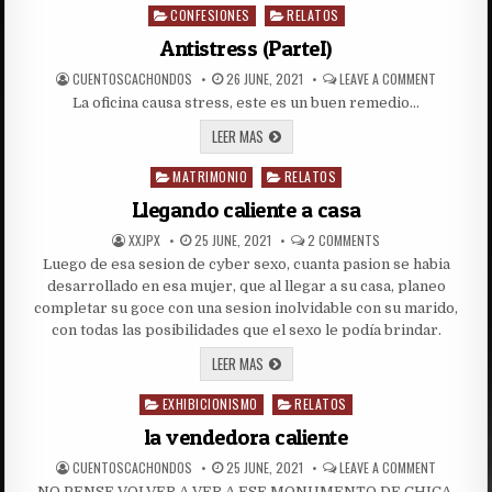
ARDIENTE
CONFESIONES
RELATOS
Posted
in
Antistress (ParteI)
AUTHOR:
PUBLISHED
ON
CUENTOSCACHONDOS
26 JUNE, 2021
LEAVE A COMMENT
DATE:
ANTISTRE
La oficina causa stress, este es un buen remedio…
(PARTEI)
ANTISTRESS
LEER MAS
(PARTEI)
MATRIMONIO
RELATOS
Posted
in
Llegando caliente a casa
AUTHOR:
PUBLISHED
ON
XXJPX
25 JUNE, 2021
2 COMMENTS
DATE:
LLEGANDO
Luego de esa sesion de cyber sexo, cuanta pasion se habia
CALIENTE
A
desarrollado en esa mujer, que al llegar a su casa, planeo
CASA
completar su goce con una sesion inolvidable con su marido,
con todas las posibilidades que el sexo le podía brindar.
LLEGANDO
LEER MAS
CALIENTE
A
EXHIBICIONISMO
CASA
RELATOS
Posted
in
la vendedora caliente
AUTHOR:
PUBLISHED
ON
CUENTOSCACHONDOS
25 JUNE, 2021
LEAVE A COMMENT
DATE:
LA
NO PENSE VOLVER A VER A ESE MONUMENTO DE CHICA,