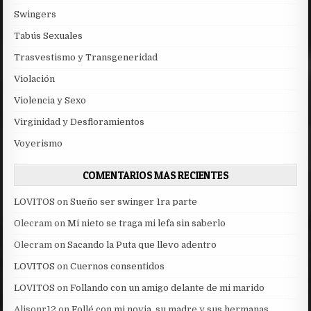
Swingers
Tabús Sexuales
Trasvestismo y Transgeneridad
Violación
Violencia y Sexo
Virginidad y Desfloramientos
Voyerismo
COMENTARIOS MAS RECIENTES
LOVITOS
on
Sueño ser swinger 1ra parte
Olecram
on
Mi nieto se traga mi lefa sin saberlo
Olecram
on
Sacando la Puta que llevo adentro
LOVITOS
on
Cuernos consentidos
LOVITOS
on
Follando con un amigo delante de mi marido
Alisonr12
on
Follé con mi novia, su madre y sus hermanas