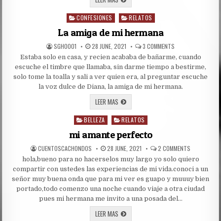
EN
PAREJA.
CONFESIONES
I
RELATOS
Posted
in
La amiga de mi hermana
AUTHOR:
PUBLISHED
ON
SGH0001
28 JUNE, 2021
3 COMMENTS
DATE:
LA
Estaba solo en casa, y recien acababa de bañarme, cuando
AMIGA
DE
escuche el timbre que llamaba, sin darme tiempo a bestirme,
MI
HERMANA
solo tome la toalla y sali a ver quien era, al preguntar escuche
la voz dulce de Diana, la amiga de mi hermana.
LA
LEER MAS
AMIGA
DE
BELLEZA
MI
RELATOS
Posted
HERMANA
in
mi amante perfecto
AUTHOR:
PUBLISHED
ON
CUENTOSCACHONDOS
28 JUNE, 2021
2 COMMENTS
DATE:
MI
hola,bueno para no hacerselos muy largo yo solo quiero
AMANTE
PERFECTO
compartir con ustedes las experiencias de mi vida.conoci a un
señor muy buena onda que para mi ver es guapo y muuuy bien
portado,todo comenzo una noche cuando viaje a otra ciudad
pues mi hermana me invito a una posada del…
MI
LEER MAS
AMANTE