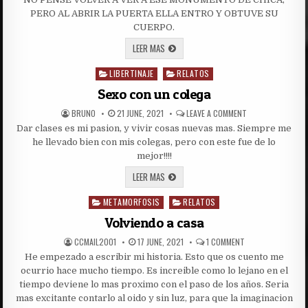
VENDEDOR
CALIENTE
PERO AL ABRIR LA PUERTA ELLA ENTRO Y OBTUVE SU
CUERPO.
LA
LEER MAS
VENDEDORA
CALIENTE
LIBERTINAJE
RELATOS
Posted
in
Sexo con un colega
AUTHOR:
PUBLISHED
ON
BRUNO
21 JUNE, 2021
LEAVE A COMMENT
DATE:
SEXO
Dar clases es mi pasion, y vivir cosas nuevas mas. Siempre me
CON
UN
he llevado bien con mis colegas, pero con este fue de lo
COLEGA
mejor!!!!
SEXO
LEER MAS
CON
UN
METAMORFOSIS
COLEGA
RELATOS
Posted
in
Volviendo a casa
AUTHOR:
PUBLISHED
ON
CCMAIL2001
17 JUNE, 2021
1 COMMENT
DATE:
VOLVIENDO
He empezado a escribir mi historia. Esto que os cuento me
A
CASA
ocurrio hace mucho tiempo. Es increible como lo lejano en el
tiempo deviene lo mas proximo con el paso de los años. Seria
mas excitante contarlo al oido y sin luz, para que la imaginacion