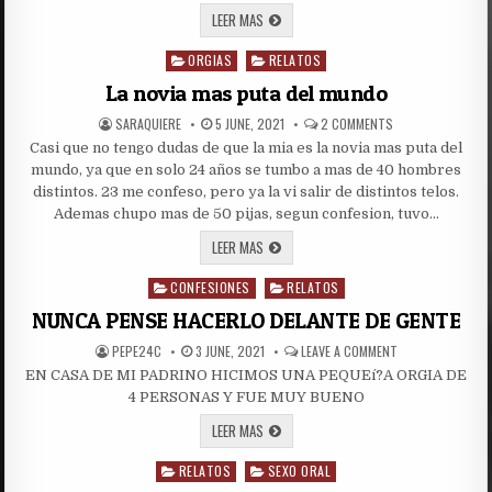
EL
LEER MAS
VENAO
ORGIAS
RELATOS
Posted
in
La novia mas puta del mundo
AUTHOR:
PUBLISHED
ON
SARAQUIERE
5 JUNE, 2021
2 COMMENTS
DATE:
LA
Casi que no tengo dudas de que la mia es la novia mas puta del
NOVIA
MAS
mundo, ya que en solo 24 años se tumbo a mas de 40 hombres
PUTA
DEL
distintos. 23 me confeso, pero ya la vi salir de distintos telos.
MUNDO
Ademas chupo mas de 50 pijas, segun confesion, tuvo…
LA
LEER MAS
NOVIA
MAS
CONFESIONES
PUTA
RELATOS
Posted
DEL
in
MUNDO
NUNCA PENSE HACERLO DELANTE DE GENTE
AUTHOR:
PUBLISHED
ON
PEPE24C
3 JUNE, 2021
LEAVE A COMMENT
DATE:
NUNCA
EN CASA DE MI PADRINO HICIMOS UNA PEQUEí?A ORGIA DE
PENSE
HACERLO
4 PERSONAS Y FUE MUY BUENO
DELANTE
DE
NUNCA
LEER MAS
GENTE
PENSE
HACERLO
RELATOS
DELANTE
SEXO ORAL
Posted
DE