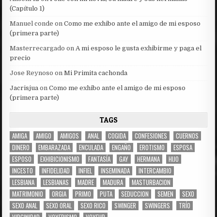
(Capítulo 1)
Manuel conde
on
Como me exhibo ante el amigo de mi esposo
(primera parte)
Masterrecargado
on
A mi esposo le gusta exhibirme y paga el
precio
Jose Reynoso
on
Mi Primita cachonda
Jacrisjua
on
Como me exhibo ante el amigo de mi esposo
(primera parte)
TAGS
AMIGA
AMIGO
AMIGOS
ANAL
COGIDA
CONFESIONES
CUERNOS
DINERO
EMBARAZADA
ENCULADA
ENGAÑO
EROTISMO
ESPOSA
ESPOSO
EXHIBICIONISMO
FANTASÍA
GAY
HERMANA
HIJO
INCESTO
INFIDELIDAD
INFIEL
INSEMINADA
INTERCAMBIO
LESBIANA
LESBIANAS
MADRE
MADURA
MASTURBACION
MATRIMONIO
ORGIA
PRIMO
PUTA
SEDUCCION
SEMEN
SEXO
SEXO ANAL
SEXO ORAL
SEXO RICO
SWINGER
SWINGERS
TRÍO