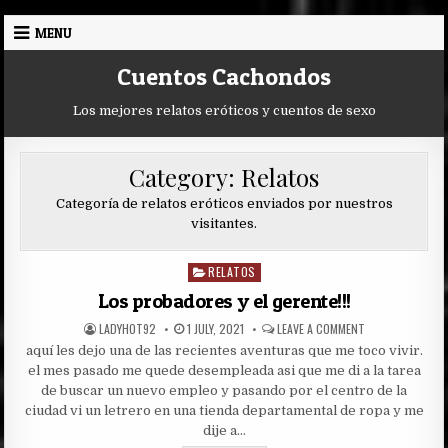
Skip
MENU
to
content
Cuentos Cachondos
Los mejores relatos eróticos y cuentos de sexo
Category:
Relatos
Categoría de relatos eróticos enviados por nuestros
visitantes.
RELATOS
Posted
in
Los probadores y el gerente!!!
AUTHOR:
PUBLISHED
ON
LADYHOT92
1 JULY, 2021
LEAVE A COMMENT
DATE:
LOS
aquí les dejo una de las recientes aventuras que me toco vivir.
PROBADORES
Y
el mes pasado me quede desempleada asi que me di a la tarea
EL
GERENTE!!!
de buscar un nuevo empleo y pasando por el centro de la
ciudad vi un letrero en una tienda departamental de ropa y me
dije a…