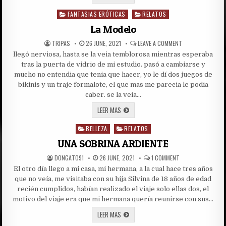
AMANTE
Y
FANTASIAS ERÓTICAS
SU
RELATOS
Posted
HIJA
in
,
La Modelo
ME
COJIERON
AUTHOR:
PUBLISHED
ON
TRIPAS
26 JUNE, 2021
LEAVE A COMMENT
1
DATE:
LA
PARTE
llegó nerviosa, hasta se la veia temblorosa mientras esperaba
MODELO
tras la puerta de vidrio de mi estudio. pasó a cambiarse y
mucho no entendia que tenia que hacer, yo le dí dos juegos de
bikinis y un traje formalote, el que mas me parecia le podia
caber. se la veia…
LA
LEER MAS
MODELO
BELLEZA
RELATOS
Posted
in
UNA SOBRINA ARDIENTE
AUTHOR:
PUBLISHED
ON
DONGATO91
26 JUNE, 2021
1 COMMENT
DATE:
UNA
El otro día llego a mi casa, mi hermana, a la cual hace tres años
SOBRINA
ARDIENTE
que no veía, me visitaba con su hija Silvina de 18 años de edad
recién cumplidos, habían realizado el viaje solo ellas dos, el
motivo del viaje era que mi hermana quería reunirse con sus…
UNA
LEER MAS
SOBRINA