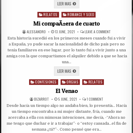
MI
LEER MAS
CUÑADA
Y
RELATOS
ROMANCE Y SEXO
MI
Posted
SOBRINA
in
Mi compaÃ±era de cuarto
AUTHOR:
PUBLISHED
ON
ALESSANDRO
13 JUNE, 2021
LEAVE A COMMENT
DATE:
MI
Esta historia sucedió en los primeros meses cuando fui a vivir
COMPAÃ±ERA
DE
a España, yo pude sacar la nacionalidad de dicho país pero no
CUARTO
tenia familiares en ese lugar, por lo tanto fui a vivir junto a una
amiga con la que compartíamos el alquiler debido a que se hacia
una…
MI
LEER MAS
COMPAÃ±ERA
DE
CONFESIONES
ORGIAS
CUARTO
RELATOS
Posted
in
El Venao
AUTHOR:
PUBLISHED
ON
BIZARROT
5 JUNE, 2021
1 COMMENT
DATE:
EL
Desde hacía un tiempo algo no andaba bien, lo presentía… Hacía
VENAO
un tiempo encontraba a mi mujer distante, fría, cuando me
acercaba a ella con mimosas intenciones, me decía, -“Ahora no
me tengo que duchar e ir a trabajar”- o “estoy cansada…el fin de
semana ¿tá?”-. Como pensé que era…