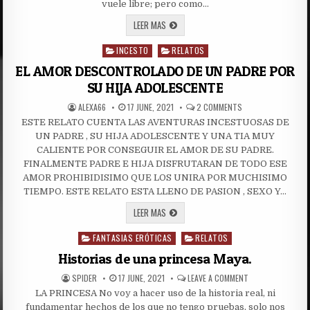
vuele libre; pero como…
VOLVIENDO
LEER MAS
A
CASA
INCESTO
RELATOS
Posted
in
EL AMOR DESCONTROLADO DE UN PADRE POR
SU HIJA ADOLESCENTE
AUTHOR:
PUBLISHED
ON
ALEXA66
17 JUNE, 2021
2 COMMENTS
DATE:
EL
ESTE RELATO CUENTA LAS AVENTURAS INCESTUOSAS DE
AMOR
DESCONTROLADO
UN PADRE , SU HIJA ADOLESCENTE Y UNA TIA MUY
DE
UN
CALIENTE POR CONSEGUIR EL AMOR DE SU PADRE.
PADRE
FINALMENTE PADRE E HIJA DISFRUTARAN DE TODO ESE
POR
SU
AMOR PROHIBIDISIMO QUE LOS UNIRA POR MUCHISIMO
HIJA
ADOLESCENTE
TIEMPO. ESTE RELATO ESTA LLENO DE PASION , SEXO Y…
EL
LEER MAS
AMOR
DESCONTROLADO
FANTASIAS ERÓTICAS
DE
RELATOS
Posted
UN
in
PADRE
Historias de una princesa Maya.
POR
SU
AUTHOR:
PUBLISHED
ON
SPIDER
17 JUNE, 2021
LEAVE A COMMENT
HIJA
DATE:
HISTORIAS
ADOLESCENTE
LA PRINCESA No voy a hacer uso de la historia real, ni
DE
UNA
fundamentar hechos de los que no tengo pruebas, solo nos