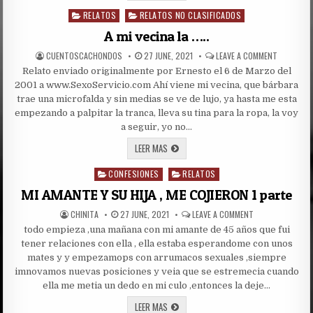
PERFECTO
RELATOS
RELATOS NO CLASIFICADOS
Posted
in
A mi vecina la …..
AUTHOR:
PUBLISHED
ON
CUENTOSCACHONDOS
27 JUNE, 2021
LEAVE A COMMENT
DATE:
A
Relato enviado originalmente por Ernesto el 6 de Marzo del
MI
VECINA
2001 a www.SexoServicio.com Ahí viene mi vecina, que bárbara
LA
…..
trae una microfalda y sin medias se ve de lujo, ya hasta me esta
empezando a palpitar la tranca, lleva su tina para la ropa, la voy
a seguir, yo no…
A
LEER MAS
MI
VECINA
CONFESIONES
LA
RELATOS
Posted
…..
in
MI AMANTE Y SU HIJA , ME COJIERON 1 parte
AUTHOR:
PUBLISHED
ON
CHINITA
27 JUNE, 2021
LEAVE A COMMENT
DATE:
MI
todo empieza ,una mañana con mi amante de 45 años que fui
AMANTE
Y
tener relaciones con ella , ella estaba esperandome con unos
SU
HIJA
mates y y empezamops con arrumacos sexuales ,siempre
,
imnovamos nuevas posiciones y veia que se estremecia cuando
ME
COJIERON
ella me metia un dedo en mi culo ,entonces la deje…
1
PARTE
MI
LEER MAS