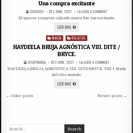
in
GENTE
Una compra excitante
AUTHOR:
PUBLISHED
ON
SGH0001
3 JUNE, 2021
LEAVE A COMMENT
DATE:
UNA
El querer comprar calzado nunca fue tan excitante
COMPRA
EXCITANTE
UNA
LEER MAS
COMPRA
EXCITANTE
MAGIA
RELATOS
Posted
in
HAYDEELA BRUJA AGNÓSTICA VIII. DITE /
BRYCE.
AUTHOR:
PUBLISHED
ON
JOSEPMARIA
3 JUNE, 2021
LEAVE A COMMENT
DATE:
HAYDEELA
HAYDEELA BRUJA AGNí?STICA VIII. DITE/BRYCE. VIII-I. Nada
BRUJA
AGNÓSTICA
del otro mundo.
VIII.
DITE
HAYDEELA
LEER MAS
/
BRUJA
BRYCE.
AGNÓSTICA
Posts
VIII.
← Older posts
Newer posts →
DITE
navigation
/
BRYCE.
Search
for: