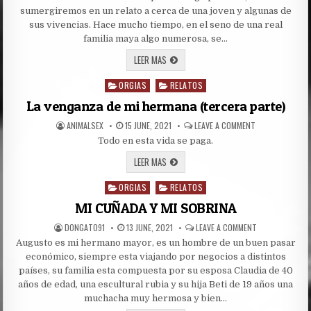
PRINCESA
MAYA.
sumergiremos en un relato a cerca de una joven y algunas de
sus vivencias. Hace mucho tiempo, en el seno de una real
familia maya algo numerosa, se…
HISTORIAS
LEER MAS
DE
UNA
ORGIAS
PRINCESA
RELATOS
Posted
MAYA.
in
La venganza de mi hermana (tercera parte)
AUTHOR:
PUBLISHED
ON
ANIMALSEX
15 JUNE, 2021
LEAVE A COMMENT
DATE:
LA
Todo en esta vida se paga.
VENGANZA
DE
MI
LA
LEER MAS
HERMANA
VENGANZA
(TERCERA
DE
PARTE)
ORGIAS
MI
RELATOS
Posted
HERMANA
in
(TERCERA
MI CUÑADA Y MI SOBRINA
PARTE)
AUTHOR:
PUBLISHED
ON
DONGATO91
13 JUNE, 2021
LEAVE A COMMENT
DATE:
MI
Augusto es mi hermano mayor, es un hombre de un buen pasar
CUÑADA
Y
económico, siempre esta viajando por negocios a distintos
MI
SOBRINA
países, su familia esta compuesta por su esposa Claudia de 40
años de edad, una escultural rubia y su hija Beti de 19 años una
muchacha muy hermosa y bien…