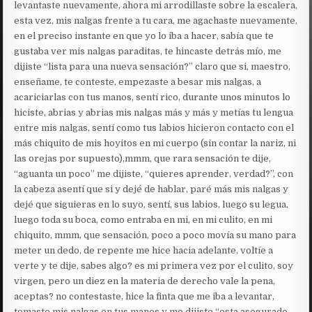
levantaste nuevamente, ahora mi arrodillaste sobre la escalera,
esta vez, mis nalgas frente a tu cara, me agachaste nuevamente,
en el preciso instante en que yo lo iba a hacer, sabía que te
gustaba ver mis nalgas paraditas, te hincaste detrás mío, me
dijiste “lista para una nueva sensación?” claro que si, maestro,
enseñame, te conteste, empezaste a besar mis nalgas, a
acariciarlas con tus manos, sentí rico, durante unos minutos lo
hiciste, abrias y abrias mis nalgas más y más y metías tu lengua
entre mis nalgas, sentí como tus labios hicieron contacto con el
más chiquito de mis hoyitos en mi cuerpo (sin contar la nariz, ni
las orejas por supuesto),mmm, que rara sensación te dije,
“aguanta un poco” me dijiste, “quieres aprender, verdad?”, con
la cabeza asentí que si y dejé de hablar, paré más mis nalgas y
dejé que siguieras en lo suyo, sentí, sus labios, luego su legua,
luego toda su boca, como entraba en mi, en mi culito, en mi
chiquito, mmm, que sensación, poco a poco movía su mano para
meter un dedo, de repente me hice hacia adelante, voltíe a
verte y te dije, sabes algo? es mi primera vez por el culito, soy
virgen, pero un diez en la materia de derecho vale la pena,
aceptas? no contestaste, hice la finta que me iba a levantar,
tomaste mis nalgas en tus manos y me dijiste “esta asegurado