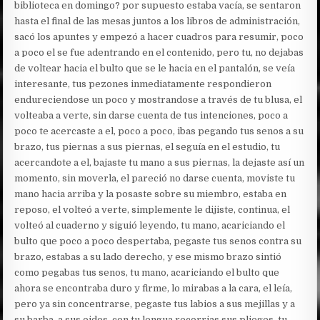
biblioteca en domingo? por supuesto estaba vacía, se sentaron
hasta el final de las mesas juntos a los libros de administración,
sacó los apuntes y empezó a hacer cuadros para resumir, poco
a poco el se fue adentrando en el contenido, pero tu, no dejabas
de voltear hacia el bulto que se le hacia en el pantalón, se veía
interesante, tus pezones inmediatamente respondieron
endureciendose un poco y mostrandose a través de tu blusa, el
volteaba a verte, sin darse cuenta de tus intenciones, poco a
poco te acercaste a el, poco a poco, ibas pegando tus senos a su
brazo, tus piernas a sus piernas, el seguía en el estudio, tu
acercandote a el, bajaste tu mano a sus piernas, la dejaste así un
momento, sin moverla, el pareció no darse cuenta, moviste tu
mano hacia arriba y la posaste sobre su miembro, estaba en
reposo, el volteó a verte, simplemente le dijiste, continua, el
volteó al cuaderno y siguió leyendo, tu mano, acariciando el
bulto que poco a poco despertaba, pegaste tus senos contra su
brazo, estabas a su lado derecho, y ese mismo brazo sintió
como pegabas tus senos, tu mano, acariciando el bulto que
ahora se encontraba duro y firme, lo mirabas a la cara, el leía,
pero ya sin concentrarse, pegaste tus labios a sus mejillas y a
su barba, a sus oidos, con tu lengua recorrias sus plieges, tu