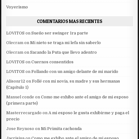
Voyerismo
COMENTARIOS MAS RECIENTES
LOVITOS
on
Sueño ser swinger 1ra parte
Olecram
on
Mi nieto se traga mi lefa sin saberlo
Olecram
on
Sacando la Puta que llevo adentro
LOVITOS
on
Cuernos consentidos
LOVITOS
on
Follando con un amigo delante de mi marido
Alisonr12
on
Follé con mi novia, su madre y sus hermanas
(Capítulo 1)
Manuel conde
on
Como me exhibo ante el amigo de mi esposo
(primera parte)
Masterrecargado
on
A mi esposo le gusta exhibirme y paga el
precio
Jose Reynoso
on
Mi Primita cachonda
Jacrisjua
on
Como me exhibo ante el amigo de mi esposo