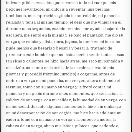
indescriptible sensación que recorrió todo mi cuerpo, mis
pezones levantados, mi clitoris a reventar, mis piernas
temblando, mi respiración agitada incontrolable, mi panocha
relajada y tensa al mismo tiempo, el dejó que me viniera en el,
durante unos segundos, cuando termine, me ayudo a bajar de la
escalera, me sentó en la misma y se bajó el pantalón, me dió su
verga que estaba ya lista, dura, jugosa, la tomé en mi boca, no
pude menos que besarla y besarla y besarla, tratando de
premiar a este hombre que me había hecho sentir tantas cosas
tan ricas y calientes, se hizo hacia atrás, me sacó mi pantalón y
mi calzón, me sentó en la orilla de la escalera, levantó mis
piernas y procedió (término jurídico) a cogerme, antes de
meter su verga en mi panocha, me vergeo, ahora entiendo el
término, tomó con su mano su verga y la frotó contra mi
panocha y mi pubis durante unos momentos, que sensación, la
calidez de su verga, con mi calidez, la humedad de su verga, con
mi humedad, durante algunos momentos lo hizo, sin embargo
en mi desesperación de ser cogida, me hice hacia adelante mi
cadera, tomé con mi mano su verga y la empecé a meter, la
cabeza de su verga, abrió mis labios púbícos, que redondez,