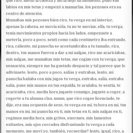
que rico, metió la cabeza y así la dejó un momento, puso sus
labios en mis tetas y empezó a mamarlas, los pezones era su
centro de atención.
Mamabas mis pezones bien rico, tu verga en mi interior,
apenas la cabeza, se movía sóla, tu no te movías, ella, tu verga,
tenía movimientos propios hacia los lados, empezaste a
meterla, poco a poco, sentí como cada centímetro iba entrando,
rica, caliente, mi panocha se acostumbraba a tu tamaño, rica,
dentro, tus manos fueron a dar a mi nalgas, rico me acariciabas,
mis nalgas, me mamabas mis tetas, me cogias con tu verga, que
sensación, siempre me ha gustado despacio y tal parece que lo
adivinaste, lento, poco a poco, salías y entrabas, lento, mi
panocha bañaba con mis jugos tu verga, entraba, salía, entraba
salía, puse mis manos en tus espalda, te arañaba, te sentía, te
acariciaba, rico, media hora jugaste conmigo, jugaste a coger, a
cogerte a tu alumna clau, mmm, que rico coges licenciado, te
dije, era una orquesta de sexo, tu verga en mi, tu boca en mi, tus
manos en mi, mi panocha en ti, mis tetas en ti, mis nalgas en ti,
cogimos media hora, mis gritos, enormes, mis lamentos
exitantes, mis ojos cerrados disfruntando tu verga a cada
momento, me moví yo, también, recuerdas? lento, igual, rico, a