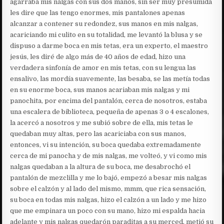
agarraba mis nalgas con sus dos manos, sin ser muy presumida
les dire que las tengo enormes, mis pantalones apenas
alcanzar a contener su redondez, sus manos en mis nalgas,
acariciando mi culito en su totalidad, me levantó la blusa y se
dispuso a darme boca en mis tetas, era un experto, el maestro
jesús, les diré de algo más de 40 años de edad, hizo una
verdadera sinfonía de amor en mis tetas, con su lengua las
ensalivo, las mordía suavemente, las besaba, se las metía todas
en su enorme boca, sus manos acariaban mis nalgas y mi
panochita, por encima del pantalón, cerca de nosotros, estaba
una escalera de biblioteca, pequeña de apenas 3 o 4 escalones,
la acercó a nosotros y me subió sobre de ella, mis tetas le
quedaban muy altas, pero las acariciaba con sus manos,
entonces, vi su intención, su boca quedaba extremadamente
cerca de mi panocha y de mis nalgas, me volteó, y vi como mis
nalgas quedaban a la altura de su boca, me desabrochó el
pantalón de mezclilla y me lo bajó, empezó a besar mis nalgas
sobre el calzón y al lado del mismo, mmm, que rica sensación,
su boca en todas mis nalgas, hizo el calzón a un lado y me hizo
que me empinara un poco con su mano, hizo mi espalda hacia
adelante y mis nalgas quedarón paraditas a su merced, metió su