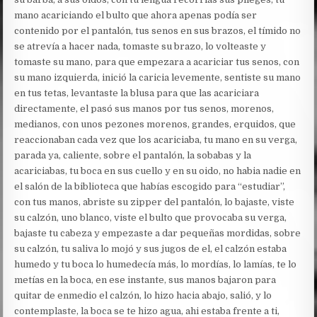
mano acariciando el bulto que ahora apenas podía ser
contenido por el pantalón, tus senos en sus brazos, el tímido no
se atrevía a hacer nada, tomaste su brazo, lo volteaste y
tomaste su mano, para que empezara a acariciar tus senos, con
su mano izquierda, inició la caricia levemente, sentiste su mano
en tus tetas, levantaste la blusa para que las acariciara
directamente, el pasó sus manos por tus senos, morenos,
medianos, con unos pezones morenos, grandes, erquidos, que
reaccionaban cada vez que los acariciaba, tu mano en su verga,
parada ya, caliente, sobre el pantalón, la sobabas y la
acariciabas, tu boca en sus cuello y en su oido, no habia nadie en
el salón de la biblioteca que habías escogido para “estudiar”,
con tus manos, abriste su zipper del pantalón, lo bajaste, viste
su calzón, uno blanco, viste el bulto que provocaba su verga,
bajaste tu cabeza y empezaste a dar pequeñas mordidas, sobre
su calzón, tu saliva lo mojó y sus jugos de el, el calzón estaba
humedo y tu boca lo humedecía más, lo mordías, lo lamías, te lo
metías en la boca, en ese instante, sus manos bajaron para
quitar de enmedio el calzón, lo hizo hacia abajo, salió, y lo
contemplaste, la boca se te hizo agua, ahi estaba frente a ti,