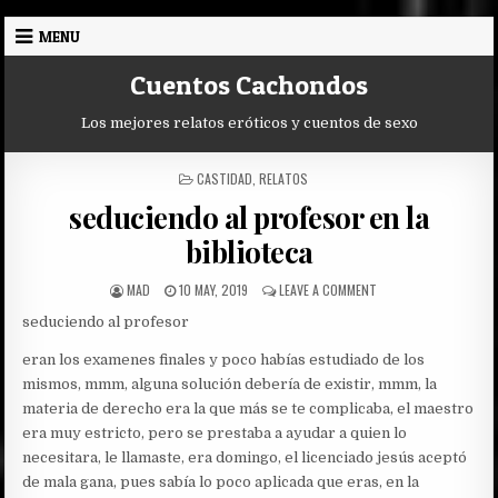
Skip
MENU
to
content
Cuentos Cachondos
Los mejores relatos eróticos y cuentos de sexo
POSTED
CASTIDAD
,
RELATOS
IN
seduciendo al profesor en la
biblioteca
AUTHOR:
PUBLISHED
ON
MAD
10 MAY, 2019
LEAVE A COMMENT
DATE:
SEDUCIENDO
seduciendo al profesor
AL
PROFESOR
eran los examenes finales y poco habías estudiado de los
EN
LA
mismos, mmm, alguna solución debería de existir, mmm, la
BIBLIOTECA
materia de derecho era la que más se te complicaba, el maestro
era muy estricto, pero se prestaba a ayudar a quien lo
necesitara, le llamaste, era domingo, el licenciado jesús aceptó
de mala gana, pues sabía lo poco aplicada que eras, en la