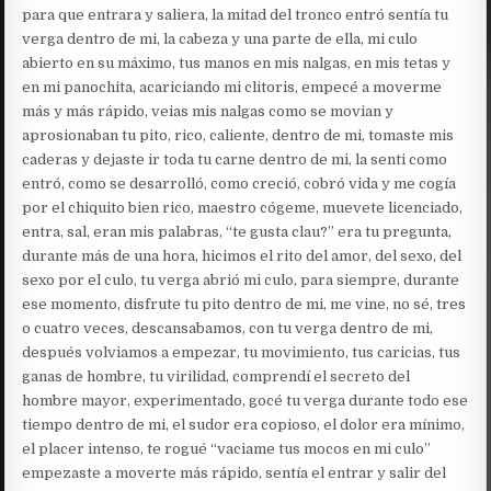
para que entrara y saliera, la mitad del tronco entró sentía tu
verga dentro de mi, la cabeza y una parte de ella, mi culo
abierto en su máximo, tus manos en mis nalgas, en mis tetas y
en mi panochita, acariciando mi clitoris, empecé a moverme
más y más rápido, veias mis nalgas como se movian y
aprosionaban tu pito, rico, caliente, dentro de mi, tomaste mis
caderas y dejaste ir toda tu carne dentro de mi, la senti como
entró, como se desarrolló, como creció, cobró vida y me cogía
por el chiquito bien rico, maestro cógeme, muevete licenciado,
entra, sal, eran mis palabras, “te gusta clau?” era tu pregunta,
durante más de una hora, hicimos el rito del amor, del sexo, del
sexo por el culo, tu verga abrió mi culo, para siempre, durante
ese momento, disfrute tu pito dentro de mi, me vine, no sé, tres
o cuatro veces, descansabamos, con tu verga dentro de mi,
después volviamos a empezar, tu movimiento, tus caricias, tus
ganas de hombre, tu virilidad, comprendí el secreto del
hombre mayor, experimentado, gocé tu verga durante todo ese
tiempo dentro de mi, el sudor era copioso, el dolor era mínimo,
el placer intenso, te rogué “vaciame tus mocos en mi culo”
empezaste a moverte más rápido, sentía el entrar y salir del