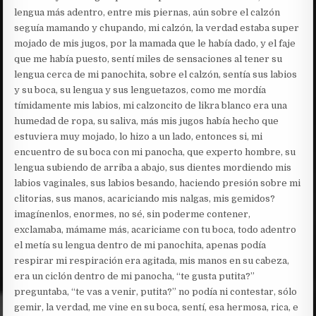
lengua más adentro, entre mis piernas, aún sobre el calzón
seguía mamando y chupando, mi calzón, la verdad estaba super
mojado de mis jugos, por la mamada que le había dado, y el faje
que me había puesto, sentí miles de sensaciones al tener su
lengua cerca de mi panochita, sobre el calzón, sentía sus labios
y su boca, su lengua y sus lenguetazos, como me mordía
tímidamente mis labios, mi calzoncito de likra blanco era una
humedad de ropa, su saliva, más mis jugos había hecho que
estuviera muy mojado, lo hizo a un lado, entonces si, mi
encuentro de su boca con mi panocha, que experto hombre, su
lengua subiendo de arriba a abajo, sus dientes mordiendo mis
labios vaginales, sus labios besando, haciendo presión sobre mi
clitorias, sus manos, acariciando mis nalgas, mis gemidos?
imagínenlos, enormes, no sé, sin poderme contener,
exclamaba, mámame más, acariciame con tu boca, todo adentro
el metía su lengua dentro de mi panochita, apenas podía
respirar mi respiración era agitada, mis manos en su cabeza,
era un ciclón dentro de mi panocha, “te gusta putita?”
preguntaba, “te vas a venir, putita?” no podía ni contestar, sólo
gemir, la verdad, me vine en su boca, sentí, esa hermosa, rica, e