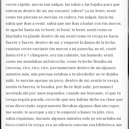
veces rápido, movia mis nalgas, las subía y las bajaba para que
entraras dentro de mi, me encantó, sabes? ya no lento, sentí
como tus piernas se movían, tu cadera, tus nalgas, hacia mi,
sabía que ibas a venir, sabía que me ibas a bañar con tus mocos,
te agaché hasta mi, te besé, te besé, te besé, sentí como se
hinchaba tu glande dentro de mi, sentí como tu verga se hacía
fuerte y fuerte, dentro de mi, y empezó la danza de la leche,
cuantas veces enviaste tus mocos a mi panocha, no sé, conté
hasta el 6 o 7 chisguete, era tan caliente, tan humedo, sentí
como me inundabas mi bizcocho, como tu leche llenaba mi
caverna, rico, rico, rico, permaneciste dentro de mi algunos
minutos más, mis piernas estaban a tu alrededor no te dejaba
salir, te movías apenas un poco, dentro de mi, sentía tu verga,
sentía tu fuerza, te besaba, por fin te dejé salir, permanecí
acostada ahí por unos segundos, cuando me lenvante, vi que tu
verga seguía parada, recorde que nos habías dicho en clase que
eras divorciado, seguramente llevabas algunos días sin coger,
me senté, te acerque a mi y te empezé a lamer tu pito, rico,
sabía riquisimo, durante algunos minutos sólo se escuchaba mi
boca contra tu verga, era un silencio enorme esa biblioteca, me