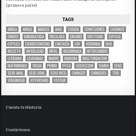
(primera parte)
TAGS
AMIGA
AMIGO
AMIGOS
ANAL
COGIDA
CONFESIONES
CUERNOS
DINERO
EMBARAZADA
ENCULADA
ENGAÑO
EROTISMO
ESPOSA
ESPOSO
EXHIBICIONISMO
FANTASÍA
GAY
HERMANA
HIJO
INCESTO
INFIDELIDAD
INFIEL
INSEMINADA
INTERCAMBIO
LESBIANA
LESBIANAS
MADRE
MADURA
MASTURBACION
MATRIMONIO
ORGIA
PRIMO
PUTA
SEDUCCION
SEMEN
SEXO
SEXO ANAL
SEXO ORAL
SEXO RICO
SWINGER
SWINGERS
TRÍO
VIRGINIDAD
VOYERISMO
VOYEUR
Cuenta tu Historia
Contáctenos