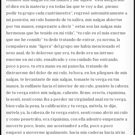
el diez en la materia y en todas las que te voy a dar, pienso
pedir tu grupo cada cuatrimestre”, regresé automáticamente a
mi posición, mi culo humedo de tu saliva, mis nalgas abiertas
por tus manos, empezaste a decir ” estas son las nalgas más
hermosas que he tenido en mi vida”, “tu culo es el más enorme
que me he comido” tu dedo tratando de entrar, ya norma, la
compañera más “ligera” del grupo me había mencionado el
sexo anal, de lo doloroso que era, tu dedo era un intruso
enorme en mi culo, ensalivado y con cuidado fue entrando,
poco a poco, tu otra mano en mi panocha, tratando de
distraerme del dolor de mi culo, tu boca, en los pliegues de mis
nalgas, te levantaste de mis nalgas, tomaste tu verga en tus
manos, la enfilaste hacia el interior de mi culo, pusiste la cabeza
de tu verga entre mis nalgas, caliente, firme, erecta, riquisima,
la sentí, sentí como iba a perder mi virginidad anal en tu verga,
bien valia la pena, la calificación y tu verga, métela, te dije,
métela ya, la cabeza de tu verga entró, sentí como abrió mi culo
y como penetraba, era riquisima, con ella adentro empezaste a
moverte poco, lento, me acostumbré a ella, poco a poco
empezé a moverme igualmente, hacia mis caderas hacia atrás