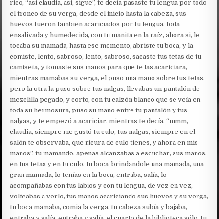
rico, “asi claudia, asi, sigue”, te decía pasaste tu lengua por todo
el tronco de su verga, desde el inicio hasta la cabeza, sus
huevos fueron también acariciados por tu lengua, toda
ensalivada y humedecida, con tu manita en la raíz, ahora si, le
tocaba su mamada, hasta ese momento, abriste tu boca, y la
comiste, lento, sabroso, lento, sabroso, sacaste tus tetas de tu
camiseta, y tomaste sus manos para que te las acariciara,
mientras mamabas su verga, el puso una mano sobre tus tetas,
pero la otra la puso sobre tus nalgas, llevabas un pantalón de
mezclilla pegado, y corto, con tu calzón blanco que se veía en
toda su hermosura, puso su mano entre tu pantalón y tus
nalgas, y te empezó a acariciar, mientras te decía, “mmm,
claudia, siempre me gustó tu culo, tus nalgas, siempre en el
salón te observaba, que ricura de culo tienes, y ahora en mis
manos”, tu mamando, apenas alcanzabas a escuchar, sus manos,
en tus tetas y en tu culo, tu boca, brindandole una mamada, una
gran mamada, lo tenías en la boca, entraba, salía, lo
acompañabas con tus labios y con tu lengua, de vez en vez,
volteabas a verlo, tus manos acariciando sus huevos y su verga,
tu boca mamaba, comia la verga, tu cabeza subía y bajaba,
entraba y salía, entraba y salía, el cuarto de la biblioteca sólo, tu