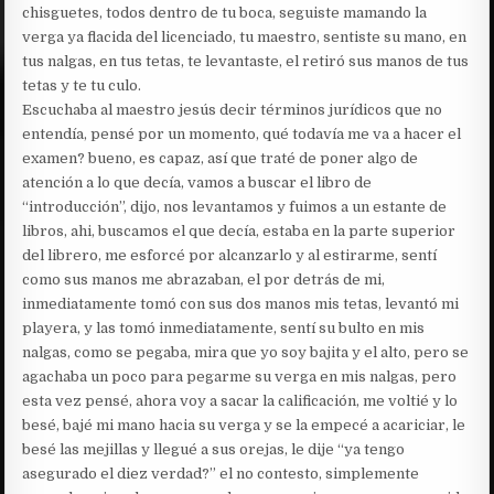
chisguetes, todos dentro de tu boca, seguiste mamando la
verga ya flacida del licenciado, tu maestro, sentiste su mano, en
tus nalgas, en tus tetas, te levantaste, el retiró sus manos de tus
tetas y te tu culo.
Escuchaba al maestro jesús decir términos jurídicos que no
entendía, pensé por un momento, qué todavía me va a hacer el
examen? bueno, es capaz, así que traté de poner algo de
atención a lo que decía, vamos a buscar el libro de
“introducción”, dijo, nos levantamos y fuimos a un estante de
libros, ahi, buscamos el que decía, estaba en la parte superior
del librero, me esforcé por alcanzarlo y al estirarme, sentí
como sus manos me abrazaban, el por detrás de mi,
inmediatamente tomó con sus dos manos mis tetas, levantó mi
playera, y las tomó inmediatamente, sentí su bulto en mis
nalgas, como se pegaba, mira que yo soy bajita y el alto, pero se
agachaba un poco para pegarme su verga en mis nalgas, pero
esta vez pensé, ahora voy a sacar la calificación, me voltié y lo
besé, bajé mi mano hacia su verga y se la empecé a acariciar, le
besé las mejillas y llegué a sus orejas, le dije “ya tengo
asegurado el diez verdad?” el no contesto, simplemente