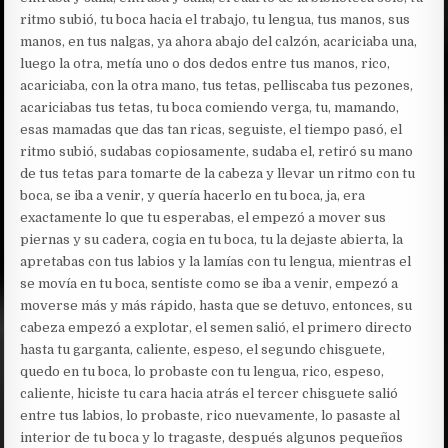
ritmo subió, tu boca hacia el trabajo, tu lengua, tus manos, sus
manos, en tus nalgas, ya ahora abajo del calzón, acariciaba una,
luego la otra, metía uno o dos dedos entre tus manos, rico,
acariciaba, con la otra mano, tus tetas, pelliscaba tus pezones,
acariciabas tus tetas, tu boca comiendo verga, tu, mamando,
esas mamadas que das tan ricas, seguiste, el tiempo pasó, el
ritmo subió, sudabas copiosamente, sudaba el, retiró su mano
de tus tetas para tomarte de la cabeza y llevar un ritmo con tu
boca, se iba a venir, y quería hacerlo en tu boca, ja, era
exactamente lo que tu esperabas, el empezó a mover sus
piernas y su cadera, cogia en tu boca, tu la dejaste abierta, la
apretabas con tus labios y la lamías con tu lengua, mientras el
se movía en tu boca, sentiste como se iba a venir, empezó a
moverse más y más rápido, hasta que se detuvo, entonces, su
cabeza empezó a explotar, el semen salió, el primero directo
hasta tu garganta, caliente, espeso, el segundo chisguete,
quedo en tu boca, lo probaste con tu lengua, rico, espeso,
caliente, hiciste tu cara hacia atrás el tercer chisguete salió
entre tus labios, lo probaste, rico nuevamente, lo pasaste al
interior de tu boca y lo tragaste, después algunos pequeños