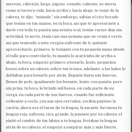
moreno, cabezón, largo, jugoso, venudo, caliente, se movía
como si tuviera vida, hacia arriba y hacia abajo, te tomó de la
cabeza, te dijo, “mámalo”, sin embargo, sabías el rico bocado
que tenías en tus manos, en tu boca, así que te apresuraste a
darle con toda tu pasión una sesión oral, tenías varios días sin
actividad, tu novio, tenía casi una semana que no venía a verte,
así que teniendo a este vergón enfrente de tí, quisiste
aprovecharlo, primero, lo tomaste con tu pequeña mano desde
el tallo para controlarlo, tu manita lo acariciaba de arriba a
abajo, tu boca, empezó primero a besarlo, lento, pequeños
besos sobre su cabeza, sobre tus tronco, adelante, a los lados lo
doblabas para besarlo por atrás, llegaste hasta sus huevos,
llenos de pelo, igualmente los besaste, lento, con pasión, pero
sin prisa, tu boca, le brindo mil besos, en cada parte de su
verga, en cada parte de sus huevos, cuando fue suficiente,
volteaste a verlo, con sus ojos cerrados, recibia gustoso la
caricia, ahora era el turno de tu lengua, la sacaste, hermosa tu
lengua roja, salivosa, rica, grande, la pasaste por su cabeza, el
sintió el cambio de tus labios a tu lengua, frotabas tu lengua
atrás de su cabeza, el empezó a suspirar más y más fuerte,