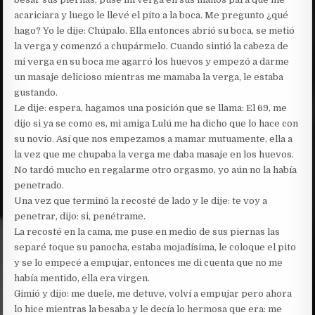
acariciara y luego le llevé el pito a la boca. Me pregunto ¿qué
hago? Yo le dije: Chúpalo. Ella entonces abrió su boca, se metió
la verga y comenzó a chupármelo. Cuando sintió la cabeza de
mi verga en su boca me agarró los huevos y empezó a darme
un masaje delicioso mientras me mamaba la verga, le estaba
gustando.
Le dije: espera, hagamos una posición que se llama: El 69, me
dijo si ya se como es, mi amiga Lulú me ha dicho que lo hace con
su novio. Así que nos empezamos a mamar mutuamente, ella a
la vez que me chupaba la verga me daba masaje en los huevos.
No tardó mucho en regalarme otro orgasmo, yo aún no la había
penetrado.
Una vez que terminó la recosté de lado y le dije: te voy a
penetrar, dijo: si, penétrame.
La recosté en la cama, me puse en medio de sus piernas las
separé toque su panocha, estaba mojadísima, le coloque el pito
y se lo empecé a empujar, entonces me di cuenta que no me
había mentido, ella era virgen.
Gimió y dijo: me duele, me detuve, volví a empujar pero ahora
lo hice mientras la besaba y le decía lo hermosa que era: me