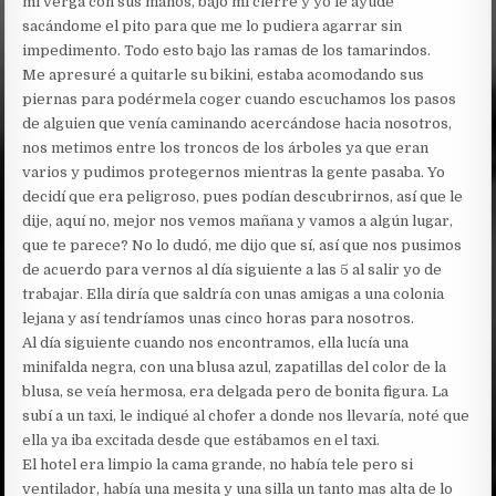
mi verga con sus manos, bajó mi cierre y yo le ayudé
sacándome el pito para que me lo pudiera agarrar sin
impedimento. Todo esto bajo las ramas de los tamarindos.
Me apresuré a quitarle su bikini, estaba acomodando sus
piernas para podérmela coger cuando escuchamos los pasos
de alguien que venía caminando acercándose hacia nosotros,
nos metimos entre los troncos de los árboles ya que eran
varios y pudimos protegernos mientras la gente pasaba. Yo
decidí que era peligroso, pues podían descubrirnos, así que le
dije, aquí no, mejor nos vemos mañana y vamos a algún lugar,
que te parece? No lo dudó, me dijo que sí, así que nos pusimos
de acuerdo para vernos al día siguiente a las 5 al salir yo de
trabajar. Ella diría que saldría con unas amigas a una colonia
lejana y así tendríamos unas cinco horas para nosotros.
Al día siguiente cuando nos encontramos, ella lucía una
minifalda negra, con una blusa azul, zapatillas del color de la
blusa, se veía hermosa, era delgada pero de bonita figura. La
subí a un taxi, le indiqué al chofer a donde nos llevaría, noté que
ella ya iba excitada desde que estábamos en el taxi.
El hotel era limpio la cama grande, no había tele pero si
ventilador, había una mesita y una silla un tanto mas alta de lo