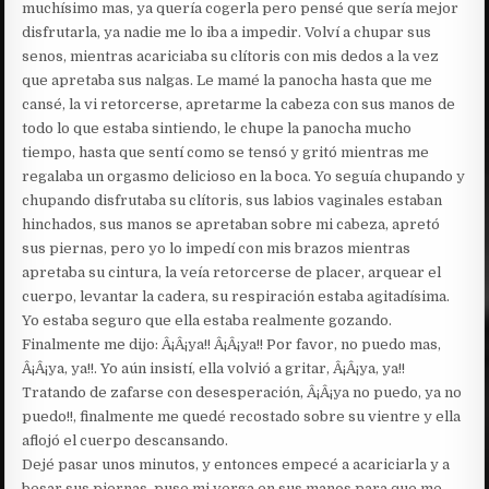
muchísimo mas, ya quería cogerla pero pensé que sería mejor
disfrutarla, ya nadie me lo iba a impedir. Volví a chupar sus
senos, mientras acariciaba su clítoris con mis dedos a la vez
que apretaba sus nalgas. Le mamé la panocha hasta que me
cansé, la vi retorcerse, apretarme la cabeza con sus manos de
todo lo que estaba sintiendo, le chupe la panocha mucho
tiempo, hasta que sentí como se tensó y gritó mientras me
regalaba un orgasmo delicioso en la boca. Yo seguía chupando y
chupando disfrutaba su clítoris, sus labios vaginales estaban
hinchados, sus manos se apretaban sobre mi cabeza, apretó
sus piernas, pero yo lo impedí con mis brazos mientras
apretaba su cintura, la veía retorcerse de placer, arquear el
cuerpo, levantar la cadera, su respiración estaba agitadísima.
Yo estaba seguro que ella estaba realmente gozando.
Finalmente me dijo: Â¡Â¡ya!! Â¡Â¡ya!! Por favor, no puedo mas,
Â¡Â¡ya, ya!!. Yo aún insistí, ella volvió a gritar, Â¡Â¡ya, ya!!
Tratando de zafarse con desesperación, Â¡Â¡ya no puedo, ya no
puedo!!, finalmente me quedé recostado sobre su vientre y ella
aflojó el cuerpo descansando.
Dejé pasar unos minutos, y entonces empecé a acariciarla y a
besar sus piernas, puse mi verga en sus manos para que me