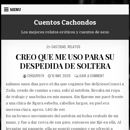
Skip
MENU
to
content
Cuentos Cachondos
Los mejores relatos eróticos y cuentos de sexo
POSTED
CASTIDAD
,
RELATOS
IN
CREO QUE ME USO PARA SU
DESPEDIDA DE SOLTERA
AUTHOR:
PUBLISHED
ON
CHIQUIYO79
15 MAY, 2020
LEAVE A COMMENT
DATE:
CREO
salimos unos dias pero el dia que cogimos fue delicioso
Conocí a
QUE
ME
Zoila, yendo de camino a casa, subí al autobús, llevaba mi ropa
USO
de trabajo y una bolsa en mis manos. Sin fijarme me paré frente
PARA
a una chica de figura esbelta, cabellos largos, su piel era
SU
morena clara, aprox. 1.60 de est.
DESPEDIDA
DE
En un brusco movimiento del autobús mi bolsa resbaló de mi
SOLTERA
mano, y fue a dar cerca de sus pies, entonces me fijé en ella. Al
levantar mi paquete, ella se sonrió conmigo y se ofreció a