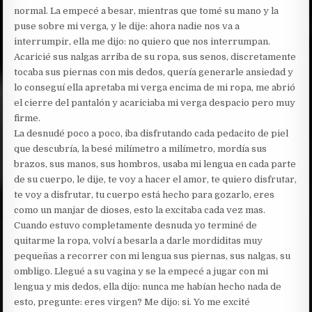
normal. La empecé a besar, mientras que tomé su mano y la
puse sobre mi verga, y le dije: ahora nadie nos va a
interrumpir, ella me dijo: no quiero que nos interrumpan.
Acaricié sus nalgas arriba de su ropa, sus senos, discretamente
tocaba sus piernas con mis dedos, quería generarle ansiedad y
lo conseguí ella apretaba mi verga encima de mi ropa, me abrió
el cierre del pantalón y acariciaba mi verga despacio pero muy
firme.
La desnudé poco a poco, iba disfrutando cada pedacito de piel
que descubría, la besé milímetro a milímetro, mordía sus
brazos, sus manos, sus hombros, usaba mi lengua en cada parte
de su cuerpo, le dije, te voy a hacer el amor, te quiero disfrutar,
te voy a disfrutar, tu cuerpo está hecho para gozarlo, eres
como un manjar de dioses, esto la excitaba cada vez mas.
Cuando estuvo completamente desnuda yo terminé de
quitarme la ropa, volví a besarla a darle mordiditas muy
pequeñas a recorrer con mi lengua sus piernas, sus nalgas, su
ombligo. Llegué a su vagina y se la empecé a jugar con mi
lengua y mis dedos, ella dijo: nunca me habían hecho nada de
esto, pregunte: eres virgen? Me dijo: si. Yo me excité