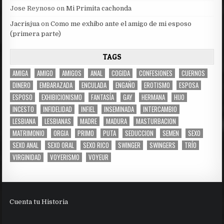
Jose Reynoso
on
Mi Primita cachonda
Jacrisjua
on
Como me exhibo ante el amigo de mi esposo
(primera parte)
TAGS
AMIGA
AMIGO
AMIGOS
ANAL
COGIDA
CONFESIONES
CUERNOS
DINERO
EMBARAZADA
ENCULADA
ENGAÑO
EROTISMO
ESPOSA
ESPOSO
EXHIBICIONISMO
FANTASÍA
GAY
HERMANA
HIJO
INCESTO
INFIDELIDAD
INFIEL
INSEMINADA
INTERCAMBIO
LESBIANA
LESBIANAS
MADRE
MADURA
MASTURBACION
MATRIMONIO
ORGIA
PRIMO
PUTA
SEDUCCION
SEMEN
SEXO
SEXO ANAL
SEXO ORAL
SEXO RICO
SWINGER
SWINGERS
TRÍO
VIRGINIDAD
VOYERISMO
VOYEUR
Cuenta tu Historia