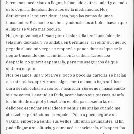
hermanos tardarían en llegar, habían ido a otra ciudad y cuando
esto ocurría llegaban después de la medianoche. Nos
detuvimos a la puerta de su casa, bajo las ramas de unos
tamarindos. Era noche sin luna y además los árboles hacían que
el lugar se viera mas oscuro.
Nos empezamos a besar; por el calor, ella tenía una falda de
tela muy delgada, y yo andaba en bermudas, al sentir su cuerpo
pegado al mío mi verga se empezó a poner dura así que se la
pegué buscando que la sintiera en la cadera. La besaba
despacio, no quería espantarla, pero me aseguraba de que
sintiera mi pito.
Nos besamos, una y otra vez, poco a poco las caricias se hacían
mas atrevidas, apreté sus nalgas, metí mi mano bajo su blusa
para desabrochar su sostén y acariciar sus senos, masajeando
sus pezones. Levanté su falda, acariciando sus piernas, sentía
lo chinito de su piel y besaba su cuello para excitarla, era
delicioso escuchar sus jadeos y sentir sus ansias cuando me
abrazaba apretándome la espalda. Poco a poco llegué a su
vagina, empecé a sentir sus vellos, ufff eran abundantes. al fin
pude llegar a su clítoris, y comencé a acariciarlo, ella apretaba