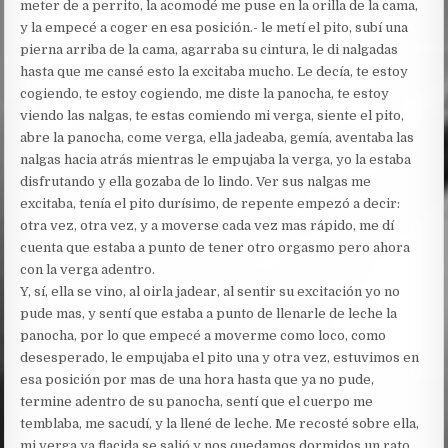
meter de a perrito, la acomodé me puse en la orilla de la cama,
y la empecé a coger en esa posición.- le metí el pito, subí una
pierna arriba de la cama, agarraba su cintura, le di nalgadas
hasta que me cansé esto la excitaba mucho. Le decía, te estoy
cogiendo, te estoy cogiendo, me diste la panocha, te estoy
viendo las nalgas, te estas comiendo mi verga, siente el pito,
abre la panocha, come verga, ella jadeaba, gemía, aventaba las
nalgas hacia atrás mientras le empujaba la verga, yo la estaba
disfrutando y ella gozaba de lo lindo. Ver sus nalgas me
excitaba, tenía el pito durísimo, de repente empezó a decir:
otra vez, otra vez, y a moverse cada vez mas rápido, me dí
cuenta que estaba a punto de tener otro orgasmo pero ahora
con la verga adentro.
Y, sí, ella se vino, al oirla jadear, al sentir su excitación yo no
pude mas, y sentí que estaba a punto de llenarle de leche la
panocha, por lo que empecé a moverme como loco, como
desesperado, le empujaba el pito una y otra vez, estuvimos en
esa posición por mas de una hora hasta que ya no pude,
termine adentro de su panocha, sentí que el cuerpo me
temblaba, me sacudí, y la llené de leche. Me recosté sobre ella,
mi verga ya flacida se salió y nos quedamos dormidos un rato.