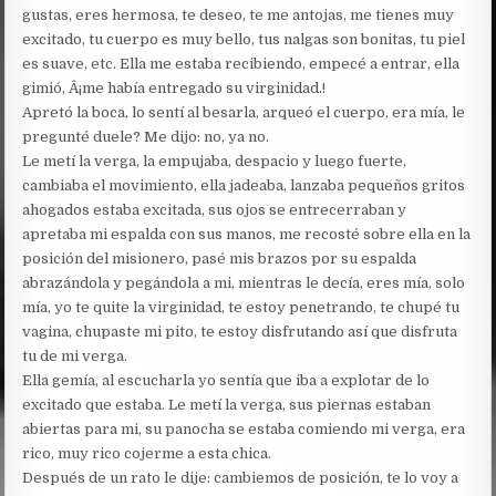
gustas, eres hermosa, te deseo, te me antojas, me tienes muy
excitado, tu cuerpo es muy bello, tus nalgas son bonitas, tu piel
es suave, etc. Ella me estaba recibiendo, empecé a entrar, ella
gimió, Â¡me había entregado su virginidad.!
Apretó la boca, lo sentí al besarla, arqueó el cuerpo, era mía, le
pregunté duele? Me dijo: no, ya no.
Le metí la verga, la empujaba, despacio y luego fuerte,
cambiaba el movimiento, ella jadeaba, lanzaba pequeños gritos
ahogados estaba excitada, sus ojos se entrecerraban y
apretaba mi espalda con sus manos, me recosté sobre ella en la
posición del misionero, pasé mis brazos por su espalda
abrazándola y pegándola a mi, mientras le decía, eres mía, solo
mía, yo te quite la virginidad, te estoy penetrando, te chupé tu
vagina, chupaste mi pito, te estoy disfrutando así que disfruta
tu de mi verga.
Ella gemía, al escucharla yo sentía que iba a explotar de lo
excitado que estaba. Le metí la verga, sus piernas estaban
abiertas para mi, su panocha se estaba comiendo mi verga, era
rico, muy rico cojerme a esta chica.
Después de un rato le dije: cambiemos de posición, te lo voy a