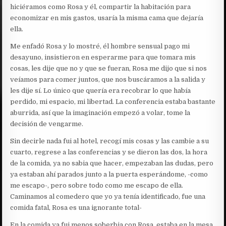
hiciéramos como Rosa y él, compartir la habitación para
economizar en mis gastos, usaría la misma cama que dejaría
ella.
Me enfadó Rosa y lo mostré, él hombre sensual pago mi
desayuno, insistieron en esperarme para que tomara mis
cosas, les dije que no y que se fueran, Rosa me dijo que si nos
veíamos para comer juntos, que nos buscáramos a la salida y
les dije sí. Lo único que quería era recobrar lo que había
perdido, mi espacio, mi libertad. La conferencia estaba bastante
aburrida, así que la imaginación empezó a volar, tome la
decisión de vengarme.
Sin decirle nada fui al hotel, recogí mis cosas y las cambie a su
cuarto, regrese a las conferencias y se dieron las dos, la hora
de la comida, ya no sabia que hacer, empezaban las dudas, pero
ya estaban ahí parados junto a la puerta esperándome, -como
me escapo-, pero sobre todo como me escapo de ella.
Caminamos al comedero que yo ya tenía identificado, fue una
comida fatal, Rosa es una ignorante total-
En la comida ya fui menos soberbia con Rosa, estaba en la mesa