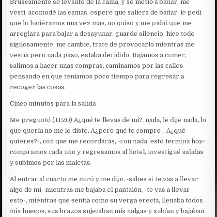
Bruscamente se levantó de la cama, y se metió a bañar, me
vestí, acomodé las camas, espere que saliera de bañar, le pedí
que lo hiciéramos una vez más, no quiso y me pidió que me
arreglara para bajar a desayunar, guarde silencio, hice todo
sigilosamente, me cambie, trate de provocarlo mientras me
vestía pero nada paso, estaba decidido. Bajamos a comer,
salimos a hacer unas compras, caminamos por las calles
pensando en que teníamos poco tiempo para regresar a
recoger las cosas.
Cinco minutos para la salida
Me preguntó (11:20) A¿qué te llevas de mí?, nada, le dije nada, lo
que quería no me lo diste, A¿pero qué te compro-, A¿qué
quieres?-, con que me recordarás, -con nada, esto termina hoy-,
compramos cada uno y regresamos al hotel, investigué salidas
y subimos por las maletas.
Al entrar al cuarto me miró y me dijo, -sabes si te vas a llevar
algo de mí- mientras me bajaba el pantalón, -te vas a llevar
esto-, mientras que sentía como su verga erecta, llenaba todos
mis huecos, sus brazos sujetaban mis nalgas y subían y bajaban