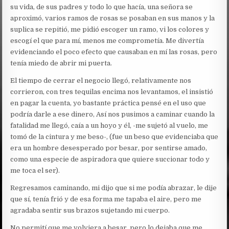
su vida, de sus padres y todo lo que hacía, una señora se
aproximó, varios ramos de rosas se posaban en sus manos y la
suplica se repitió, me pidió escoger un ramo, vi los colores y
escogí el que para mí, menos me comprometía. Me divertía
evidenciando el poco efecto que causaban en mí las rosas, pero
tenía miedo de abrir mi puerta.
El tiempo de cerrar el negocio llegó, relativamente nos
corrieron, con tres tequilas encima nos levantamos, el insistió
en pagar la cuenta, yo bastante práctica pensé en el uso que
podría darle a ese dinero, Así nos pusimos a caminar cuando la
fatalidad me llegó, caía a un hoyo y él, -me sujetó al vuelo, me
tomó de la cintura y me beso-, (fue un beso que evidenciaba que
era un hombre desesperado por besar, por sentirse amado,
como una especie de aspiradora que quiere succionar todo y
me toca el ser).
Regresamos caminando, mi dijo que si me podía abrazar, le dije
que sí, tenía frió y de esa forma me tapaba el aire, pero me
agradaba sentir sus brazos sujetando mi cuerpo.
No permití que me volviera a besar, pero lo dejaba que me