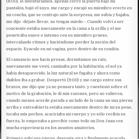
(8:00), lo intentaríamos, apenas cerró la puerta bajo mi
pantalón, bajó el suyo, me cargo y encajó su miembro erecto en
mi concha, que se contrajo ante la sorpresa, me subía y bajaba,
me dijo -déjate llevar, no tengas miedo–. Cuando volví a ser
conciente estaba nuevamente en la cama a la orilla y el me
penetraba suave e intenso con su miembro grueso,
intercalando ritmos y haciéndome perder la noción del
espacio. Eyaculo en mi vagina, pero dentro de su condón.
El cansancio nos hacía presas, dormitamos un rato,
nuevamente me vestí, caminaba por la habitación, el sol ya
había desaparecido, la luz natural se fugaba y ahora como
diablos iba a grabar. Despertó (9:00) y me cargo entre sus
brazos, me dijo que ya no pensara tanto, y cuestionó sobre el
motivo de la grabación, le di mis razones, pero no valieron,
cuando menos acorde parada a un lado de la cama un una pierna
arriba y entreabierta estaba nuevamente dentro de mí su pene,
tocaba mis pechos, acariciaba mi cuerpo y yo sólo recibía su
fuerza, lo empezaba a percibir como todo un Don Juan con
mucha experiencia en los asuntos amatorios.
Primero subí una pierna, después otra y finalmente eyaculo,