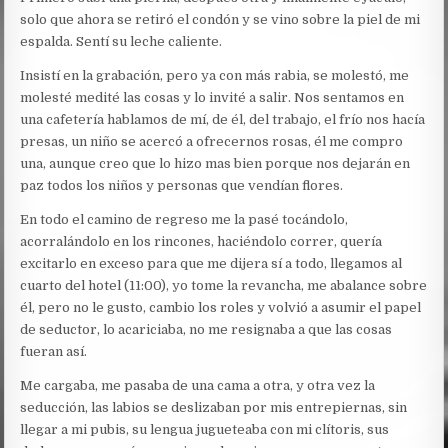
solo que ahora se retiró el condón y se vino sobre la piel de mi
espalda. Sentí su leche caliente.
Insistí en la grabación, pero ya con más rabia, se molestó, me
molesté medité las cosas y lo invité a salir. Nos sentamos en
una cafetería hablamos de mí, de él, del trabajo, el frío nos hacía
presas, un niño se acercó a ofrecernos rosas, él me compro
una, aunque creo que lo hizo mas bien porque nos dejarán en
paz todos los niños y personas que vendían flores.
En todo el camino de regreso me la pasé tocándolo,
acorralándolo en los rincones, haciéndolo correr, quería
excitarlo en exceso para que me dijera sí a todo, llegamos al
cuarto del hotel (11:00), yo tome la revancha, me abalance sobre
él, pero no le gusto, cambio los roles y volvió a asumir el papel
de seductor, lo acariciaba, no me resignaba a que las cosas
fueran así.
Me cargaba, me pasaba de una cama a otra, y otra vez la
seducción, las labios se deslizaban por mis entrepiernas, sin
llegar a mi pubis, su lengua jugueteaba con mi clítoris, sus