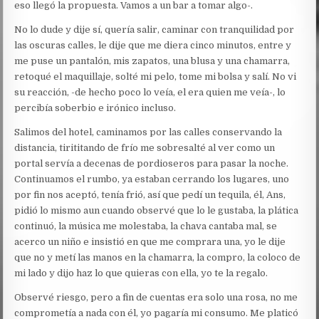
eso llegó la propuesta. Vamos a un bar a tomar algo-.
No lo dude y dije sí, quería salir, caminar con tranquilidad por
las oscuras calles, le dije que me diera cinco minutos, entre y
me puse un pantalón, mis zapatos, una blusa y una chamarra,
retoqué el maquillaje, solté mi pelo, tome mi bolsa y salí. No vi
su reacción, -de hecho poco lo veía, el era quien me veía-, lo
percibía soberbio e irónico incluso.
Salimos del hotel, caminamos por las calles conservando la
distancia, tirititando de frío me sobresalté al ver como un
portal servía a decenas de pordioseros para pasar la noche.
Continuamos el rumbo, ya estaban cerrando los lugares, uno
por fin nos aceptó, tenía frió, así que pedí un tequila, él, Ans,
pidió lo mismo aun cuando observé que lo le gustaba, la plática
continuó, la música me molestaba, la chava cantaba mal, se
acerco un niño e insistió en que me comprara una, yo le dije
que no y metí las manos en la chamarra, la compro, la coloco de
mi lado y dijo haz lo que quieras con ella, yo te la regalo.
Observé riesgo, pero a fin de cuentas era solo una rosa, no me
comprometía a nada con él, yo pagaría mi consumo. Me platicó