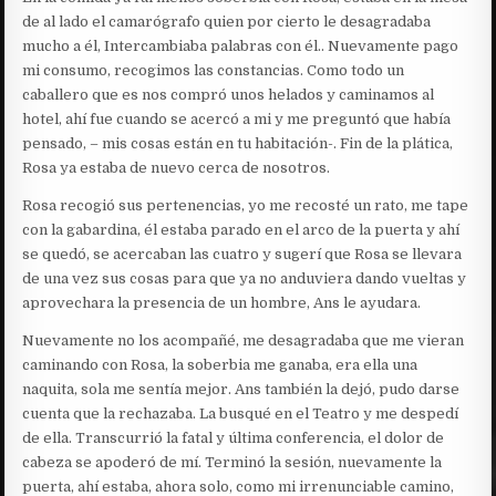
de al lado el camarógrafo quien por cierto le desagradaba
mucho a él, Intercambiaba palabras con él.. Nuevamente pago
mi consumo, recogimos las constancias. Como todo un
caballero que es nos compró unos helados y caminamos al
hotel, ahí fue cuando se acercó a mi y me preguntó que había
pensado, – mis cosas están en tu habitación-. Fin de la plática,
Rosa ya estaba de nuevo cerca de nosotros.
Rosa recogió sus pertenencias, yo me recosté un rato, me tape
con la gabardina, él estaba parado en el arco de la puerta y ahí
se quedó, se acercaban las cuatro y sugerí que Rosa se llevara
de una vez sus cosas para que ya no anduviera dando vueltas y
aprovechara la presencia de un hombre, Ans le ayudara.
Nuevamente no los acompañé, me desagradaba que me vieran
caminando con Rosa, la soberbia me ganaba, era ella una
naquita, sola me sentía mejor. Ans también la dejó, pudo darse
cuenta que la rechazaba. La busqué en el Teatro y me despedí
de ella. Transcurrió la fatal y última conferencia, el dolor de
cabeza se apoderó de mí. Terminó la sesión, nuevamente la
puerta, ahí estaba, ahora solo, como mi irrenunciable camino,