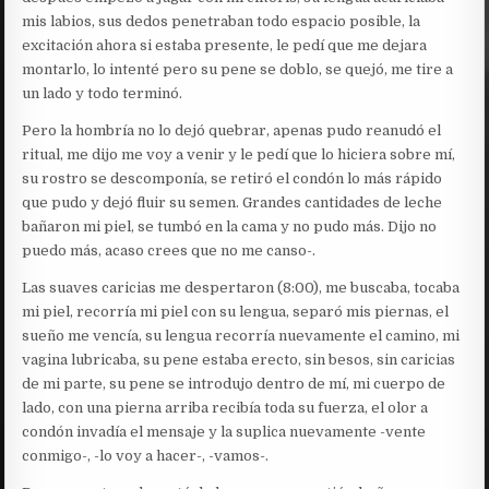
mis labios, sus dedos penetraban todo espacio posible, la
excitación ahora si estaba presente, le pedí que me dejara
montarlo, lo intenté pero su pene se doblo, se quejó, me tire a
un lado y todo terminó.
Pero la hombría no lo dejó quebrar, apenas pudo reanudó el
ritual, me dijo me voy a venir y le pedí que lo hiciera sobre mí,
su rostro se descomponía, se retiró el condón lo más rápido
que pudo y dejó fluir su semen. Grandes cantidades de leche
bañaron mi piel, se tumbó en la cama y no pudo más. Dijo no
puedo más, acaso crees que no me canso-.
Las suaves caricias me despertaron (8:00), me buscaba, tocaba
mi piel, recorría mi piel con su lengua, separó mis piernas, el
sueño me vencía, su lengua recorría nuevamente el camino, mi
vagina lubricaba, su pene estaba erecto, sin besos, sin caricias
de mi parte, su pene se introdujo dentro de mí, mi cuerpo de
lado, con una pierna arriba recibía toda su fuerza, el olor a
condón invadía el mensaje y la suplica nuevamente -vente
conmigo-, -lo voy a hacer-, -vamos-.