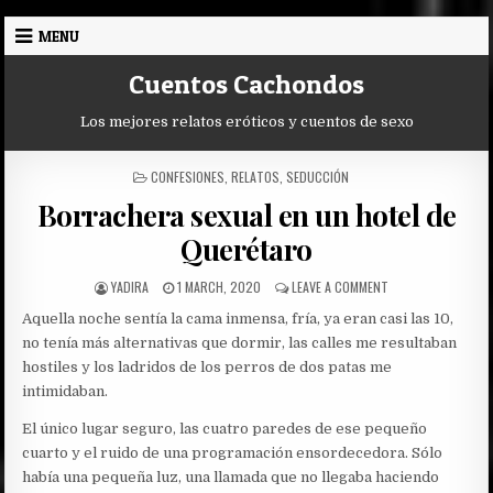
Skip
MENU
to
content
Cuentos Cachondos
Los mejores relatos eróticos y cuentos de sexo
POSTED
CONFESIONES
,
RELATOS
,
SEDUCCIÓN
IN
Borrachera sexual en un hotel de
Querétaro
AUTHOR:
PUBLISHED
ON
YADIRA
1 MARCH, 2020
LEAVE A COMMENT
DATE:
BORRACHERA
Aquella noche sentía la cama inmensa, fría, ya eran casi las 10,
SEXUAL
EN
no tenía más alternativas que dormir, las calles me resultaban
UN
hostiles y los ladridos de los perros de dos patas me
HOTEL
intimidaban.
DE
QUERÉTARO
El único lugar seguro, las cuatro paredes de ese pequeño
cuarto y el ruido de una programación ensordecedora. Sólo
había una pequeña luz, una llamada que no llegaba haciendo