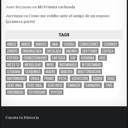
Jose Reynoso
on
Mi Primita cachonda
Jacrisjua
on
Como me exhibo ante el amigo de mi esposo
(primera parte)
TAGS
AMIGA
AMIGO
AMIGOS
ANAL
COGIDA
CONFESIONES
CUERNOS
DINERO
EMBARAZADA
ENCULADA
ENGAÑO
EROTISMO
ESPOSA
ESPOSO
EXHIBICIONISMO
FANTASÍA
GAY
HERMANA
HIJO
INCESTO
INFIDELIDAD
INFIEL
INSEMINADA
INTERCAMBIO
LESBIANA
LESBIANAS
MADRE
MADURA
MASTURBACION
MATRIMONIO
ORGIA
PRIMO
PUTA
SEDUCCION
SEMEN
SEXO
SEXO ANAL
SEXO ORAL
SEXO RICO
SWINGER
SWINGERS
TRÍO
VIRGINIDAD
VOYERISMO
VOYEUR
Cuenta tu Historia