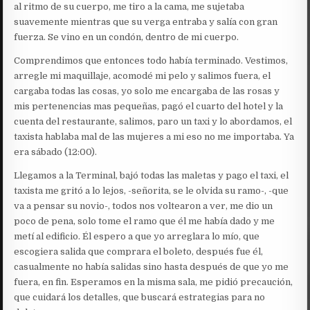
al ritmo de su cuerpo, me tiro a la cama, me sujetaba
suavemente mientras que su verga entraba y salía con gran
fuerza. Se vino en un condón, dentro de mi cuerpo.
Comprendimos que entonces todo había terminado. Vestimos,
arregle mi maquillaje, acomodé mi pelo y salimos fuera, el
cargaba todas las cosas, yo solo me encargaba de las rosas y
mis pertenencias mas pequeñas, pagó el cuarto del hotel y la
cuenta del restaurante, salimos, paro un taxi y lo abordamos, el
taxista hablaba mal de las mujeres a mi eso no me importaba. Ya
era sábado (12:00).
Llegamos a la Terminal, bajó todas las maletas y pago el taxi, el
taxista me gritó a lo lejos, -señorita, se le olvida su ramo-, -que
va a pensar su novio-, todos nos voltearon a ver, me dio un
poco de pena, solo tome el ramo que él me había dado y me
metí al edificio. Él espero a que yo arreglara lo mío, que
escogiera salida que comprara el boleto, después fue él,
casualmente no había salidas sino hasta después de que yo me
fuera, en fin. Esperamos en la misma sala, me pidió precaución,
que cuidará los detalles, que buscará estrategias para no