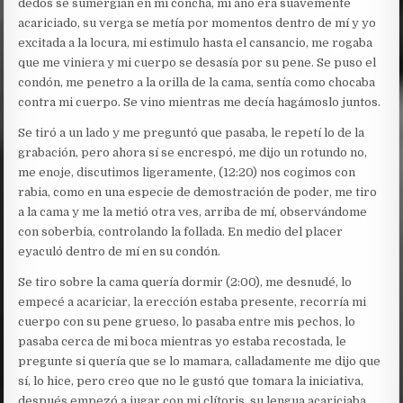
dedos se sumergían en mi concha, mi ano era suavemente
acariciado, su verga se metía por momentos dentro de mí y yo
excitada a la locura, mi estimulo hasta el cansancio, me rogaba
que me viniera y mi cuerpo se desasía por su pene. Se puso el
condón, me penetro a la orilla de la cama, sentía como chocaba
contra mi cuerpo. Se vino mientras me decía hagámoslo juntos.
Se tiró a un lado y me preguntó que pasaba, le repetí lo de la
grabación, pero ahora sí se encrespó, me dijo un rotundo no,
me enoje, discutimos ligeramente, (12:20) nos cogimos con
rabia, como en una especie de demostración de poder, me tiro
a la cama y me la metió otra ves, arriba de mí, observándome
con soberbia, controlando la follada. En medio del placer
eyaculó dentro de mí en su condón.
Se tiro sobre la cama quería dormir (2:00), me desnudé, lo
empecé a acariciar, la erección estaba presente, recorría mi
cuerpo con su pene grueso, lo pasaba entre mis pechos, lo
pasaba cerca de mi boca mientras yo estaba recostada, le
pregunte si quería que se lo mamara, calladamente me dijo que
sí, lo hice, pero creo que no le gustó que tomara la iniciativa,
después empezó a jugar con mi clítoris, su lengua acariciaba