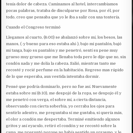
tenía dolor de cabeza. Caminamos al hotel, intercambiamos
pocas palabras, trataba de disculparse por Rosa, por él, por
todo, creo que pensaba que yo le iba a salir con una tontería.
Cuando el Congreso terminó
Llegamos al cuarto, (6:00) se abalanzó sobre mí, los besos, las
manos, (-y bueno para eso estaba ahí-), bajo mi pantalón, bajó
mi tanga, bajo su pantalón y me penetró, sentí su pene muy
grueso muy grueso que me llenaba toda pero le dije que no, sin
condón nada y me dolía la cabeza. Salió, mientras tanto me
recosté y rocié perfume en la habitación. Regreso mas rápido
de lo que esperaba, aun vestida intentaba dormir.
Pensé que podría dominarlo, pero no fue así. Nuevamente
estaba sobre mí (6:10), me despojó de la ropa, se despojo él y
me penetró con verga, el sobre mí, a cierta distancia,
observando con cierta soberbia, yo cerraba los ojos para
sentirlo adentro, me preguntaba si me gustaba, si quería más,
el olor a condón me despertaba. Terminé emitiendo algunos
gritos y así eyaculo, retiró el condón y se recostó sobre la
cama, me preguntó porque no había sentido un orgasmo, y le