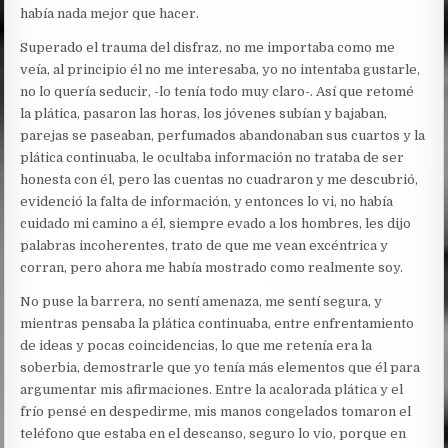
había nada mejor que hacer.
Superado el trauma del disfraz, no me importaba como me
veía, al principio él no me interesaba, yo no intentaba gustarle,
no lo quería seducir, -lo tenía todo muy claro-. Así que retomé
la plática, pasaron las horas, los jóvenes subían y bajaban,
parejas se paseaban, perfumados abandonaban sus cuartos y la
plática continuaba, le ocultaba información no trataba de ser
honesta con él, pero las cuentas no cuadraron y me descubrió,
evidenció la falta de información, y entonces lo vi, no había
cuidado mi camino a él, siempre evado a los hombres, les dijo
palabras incoherentes, trato de que me vean excéntrica y
corran, pero ahora me había mostrado como realmente soy.
No puse la barrera, no sentí amenaza, me sentí segura, y
mientras pensaba la plática continuaba, entre enfrentamiento
de ideas y pocas coincidencias, lo que me retenía era la
soberbia, demostrarle que yo tenía más elementos que él para
argumentar mis afirmaciones. Entre la acalorada plática y el
frío pensé en despedirme, mis manos congelados tomaron el
teléfono que estaba en el descanso, seguro lo vio, porque en