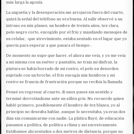
más larga la agonía.
La angustia y la desesperación me arrojaron fuera del cuarto,
quizá la señal del teléfono no era buena. Al salir observé a un
intruso en mis planes, un hombre de treinta años, tez clara,
pelo negro corto, encogido por el frío y mandando mensajes de
su celular, -que atrevimiento, estaba sentado en el lugar que yo
quería para esperar a que pasara el tiempo-.
De momento no supe que hacer, el ahora me veía, y yo me veía
a mi misma con un suéter y pantalón, no traía mi disfraz, la
pintura se había borrado de mi rostro, el pelo en desorden
sujetado con un broche, el frío encogía mis hombros y mi
rostro se fruncía de frustración porque no recibía la llamada.
Pensé en regresar al cuarto, di unos pasos sin sentido y
terminé derrotándome ante un sillón gris. No recuerdo quien
habló primero, posiblemente él hombre de tez blanca, yo al
principio no deseaba hablar, aunque lo necesitaba, ya eran dos
días sin comunicarme con nadie. La plática fluyó, de educación
pasamos a política, de política a clima y así sucesivamente.
Estábamos ahí sentados a dos metros de distancia, porque no