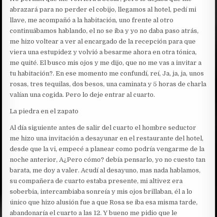
abrazará para no perder el cobijo, llegamos al hotel, pedí mi
llave, me acompañó a la habitación, uno frente al otro
continuábamos hablando, el no se iba y yo no daba paso atrás,
me hizo voltear a ver al encargado de la recepción para que
viera una estupidez y volvió a besarme ahora en otra tónica,
me quité. El busco mis ojos y me dijo, que no me vas a invitar a
tu habitación?. En ese momento me confundí, reí, Ja, ja, ja, unos
rosas, tres tequilas, dos besos, una caminata y 5 horas de charla
valían una cogida. Pero lo deje entrar al cuarto.
La piedra en el zapato
Al día siguiente antes de salir del cuarto el hombre seductor
me hizo una invitación a desayunar en el restaurante del hotel,
desde que la vi, empecé a planear como podría vengarme de la
noche anterior, A¿Pero cómo? debía pensarlo, yo no cuesto tan
barata, me doy a valer. Acudí al desayuno, mas nada hablamos,
su compañera de cuarto estaba presente, mi altivez era
soberbia, intercambiaba sonreía y mis ojos brillaban, él a lo
único que hizo alusión fue a que Rosa se iba esa misma tarde,
abandonaría el cuarto a las 12. Y bueno me pidio que le