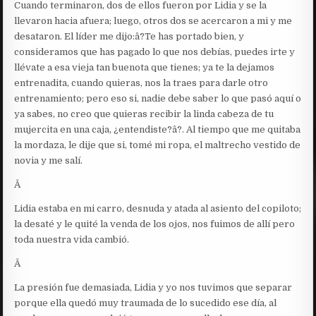
Cuando terminaron, dos de ellos fueron por Lidia y se la
llevaron hacia afuera; luego, otros dos se acercaron a mi y me
desataron. El líder me dijo:â?Te has portado bien, y
consideramos que has pagado lo que nos debías, puedes irte y
llévate a esa vieja tan buenota que tienes; ya te la dejamos
entrenadita, cuando quieras, nos la traes para darle otro
entrenamiento; pero eso si, nadie debe saber lo que pasó aquí o
ya sabes, no creo que quieras recibir la linda cabeza de tu
mujercita en una caja, ¿entendiste?â?. Al tiempo que me quitaba
la mordaza, le dije que si, tomé mi ropa, el maltrecho vestido de
novia y me salí.
Â
Lidia estaba en mi carro, desnuda y atada al asiento del copiloto;
la desaté y le quité la venda de los ojos, nos fuimos de allí pero
toda nuestra vida cambió.
Â
La presión fue demasiada, Lidia y yo nos tuvimos que separar
porque ella quedó muy traumada de lo sucedido ese día, al