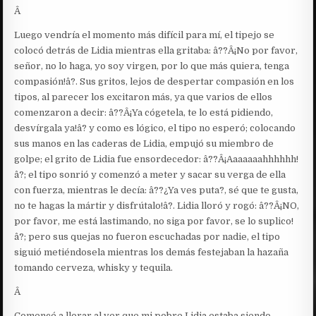
Â
Luego vendría el momento más difícil para mí, el tipejo se
colocó detrás de Lidia mientras ella gritaba: â??Â¡No por favor,
señor, no lo haga, yo soy virgen, por lo que más quiera, tenga
compasión!â?. Sus gritos, lejos de despertar compasión en los
tipos, al parecer los excitaron más, ya que varios de ellos
comenzaron a decir: â??Â¡Ya cógetela, te lo está pidiendo,
desvírgala ya!â? y como es lógico, el tipo no esperó; colocando
sus manos en las caderas de Lidia, empujó su miembro de
golpe; el grito de Lidia fue ensordecedor: â??Â¡Aaaaaaahhhhhh!
â?; el tipo sonrió y comenzó a meter y sacar su verga de ella
con fuerza, mientras le decía: â??¿Ya ves puta?, sé que te gusta,
no te hagas la mártir y disfrútalo!â?. Lidia lloró y rogó: â??Â¡NO,
por favor, me está lastimando, no siga por favor, se lo suplico!
â?; pero sus quejas no fueron escuchadas por nadie, el tipo
siguió metiéndosela mientras los demás festejaban la hazaña
tomando cerveza, whisky y tequila.
Â
Comencé a llorar al ver que mi pobre Lidia estaba siendo