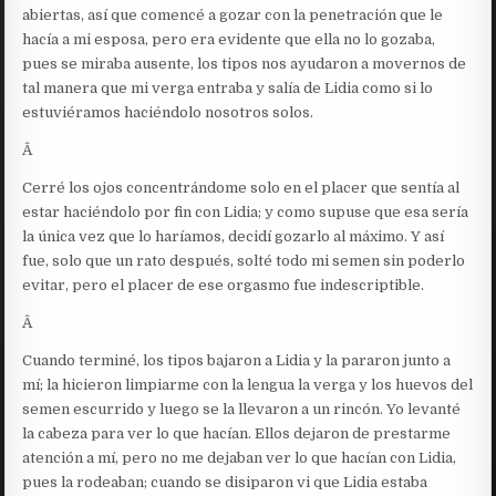
abiertas, así que comencé a gozar con la penetración que le
hacía a mi esposa, pero era evidente que ella no lo gozaba,
pues se miraba ausente, los tipos nos ayudaron a movernos de
tal manera que mi verga entraba y salía de Lidia como si lo
estuviéramos haciéndolo nosotros solos.
Â
Cerré los ojos concentrándome solo en el placer que sentía al
estar haciéndolo por fin con Lidia; y como supuse que esa sería
la única vez que lo haríamos, decidí gozarlo al máximo. Y así
fue, solo que un rato después, solté todo mi semen sin poderlo
evitar, pero el placer de ese orgasmo fue indescriptible.
Â
Cuando terminé, los tipos bajaron a Lidia y la pararon junto a
mí; la hicieron limpiarme con la lengua la verga y los huevos del
semen escurrido y luego se la llevaron a un rincón. Yo levanté
la cabeza para ver lo que hacían. Ellos dejaron de prestarme
atención a mí, pero no me dejaban ver lo que hacían con Lidia,
pues la rodeaban; cuando se disiparon vi que Lidia estaba