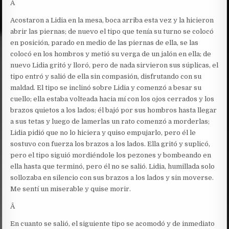
Â
Acostaron a Lidia en la mesa, boca arriba esta vez y la hicieron
abrir las piernas; de nuevo el tipo que tenía su turno se colocó
en posición, parado en medio de las piernas de ella, se las
colocó en los hombros y metió su verga de un jalón en ella; de
nuevo Lidia gritó y lloró, pero de nada sirvieron sus súplicas, el
tipo entró y salió de ella sin compasión, disfrutando con su
maldad. El tipo se inclinó sobre Lidia y comenzó a besar su
cuello; ella estaba volteada hacia mí con los ojos cerrados y los
brazos quietos a los lados; él bajó por sus hombros hasta llegar
a sus tetas y luego de lamerlas un rato comenzó a morderlas;
Lidia pidió que no lo hiciera y quiso empujarlo, pero él le
sostuvo con fuerza los brazos a los lados. Ella gritó y suplicó,
pero el tipo siguió mordiéndole los pezones y bombeando en
ella hasta que terminó, pero él no se salió. Lidia, humillada solo
sollozaba en silencio con sus brazos a los lados y sin moverse.
Me sentí un miserable y quise morir.
Â
En cuanto se salió, el siguiente tipo se acomodó y de inmediato