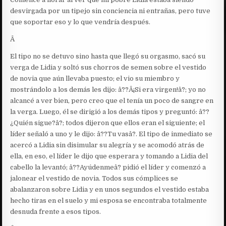
desvirgada por un tipejo sin conciencia ni entrañas, pero tuve
que soportar eso y lo que vendría después.
Â
El tipo no se detuvo sino hasta que llegó su orgasmo, sacó su
verga de Lidia y soltó sus chorros de semen sobre el vestido
de novia que aún llevaba puesto; el vio su miembro y
mostrándolo a los demás les dijo: â??Â¡Si era virgen!â?; yo no
alcancé a ver bien, pero creo que el tenía un poco de sangre en
la verga. Luego, él se dirigió a los demás tipos y preguntó: â??
¿Quién sigue?â?; todos dijeron que ellos eran el siguiente; el
líder señaló a uno y le dijo: â??Tu vasâ?. El tipo de inmediato se
acercó a Lidia sin disimular su alegría y se acomodó atrás de
ella, en eso, el líder le dijo que esperara y tomando a Lidia del
cabello la levantó; â??Ayúdenmeâ? pidió el líder y comenzó a
jalonear el vestido de novia. Todos sus cómplices se
abalanzaron sobre Lidia y en unos segundos el vestido estaba
hecho tiras en el suelo y mi esposa se encontraba totalmente
desnuda frente a esos tipos.