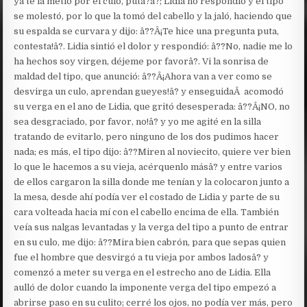
ya te la metió por el culo, puta?â?; Lidia no respondió y el tipo
se molestó, por lo que la tomó del cabello y la jaló, haciendo que
su espalda se curvara y dijo: â??Â¡Te hice una pregunta puta,
contesta!â?. Lidia sintió el dolor y respondió: â??No, nadie me lo
ha hechos soy virgen, déjeme por favorâ?. Vi la sonrisa de
maldad del tipo, que anunció: â??Â¡Ahora van a ver como se
desvirga un culo, aprendan gueyes!â? y enseguida
Â
acomodó
su verga en el ano de Lidia, que gritó desesperada: â??Â¡NO, no
sea desgraciado, por favor, no!â? y yo me agité en la silla
tratando de evitarlo, pero ninguno de los dos pudimos hacer
nada; es más, el tipo dijo: â??Miren al noviecito, quiere ver bien
lo que le hacemos a su vieja, acérquenlo másâ? y entre varios
de ellos cargaron la silla donde me tenían y la colocaron junto a
la mesa, desde ahí podía ver el costado de Lidia y parte de su
cara volteada hacia mí con el cabello encima de ella. También
veía sus nalgas levantadas y la verga del tipo a punto de entrar
en su culo, me dijo: â??Mira bien cabrón, para que sepas quien
fue el hombre que desvirgó a tu vieja por ambos ladosâ? y
comenzó a meter su verga en el estrecho ano de Lidia. Ella
aulló de dolor cuando la imponente verga del tipo empezó a
abrirse paso en su culito; cerré los ojos, no podía ver más, pero