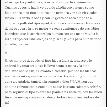
él se bajó los pantalones; le ordenó chuparle el miembro.
Cuántas veces le había yo pedido a Lidia eso y nunca se me
hizo, ahora otro tipo sentiría por primera vez sus virginales
labios. Ella abrió la boca y con un gesto de asco empezó a
chupar la polla del tipo aquél; él colocó sus manos en la cabeza
de mi esposa y la hizo meter y sacar su miembro de sus labios;
le ordenó que le acariciara los huevos con una mano y Lidia lo
hizo; el tipo cerraba los ojos de placer y Lidia para huir de todo
aquello, pienso.
Â
Unos minutos después, el tipo hizo a Lidia detenerse y le
ordenó levantarse; luego la llevó hasta la mesa y la hizo
doblarse sobre ella; él levantó el vestido, jaloneó las blancas
medias de mi esposa hasta romperlas, las aventó y continuó
con su pantaleta; también la rompió y dijo: â??Â¡Miren que
bonitos calzoncitos, a esta puta si que le gusta calentar, ¿eh?â?.
Acto seguido el tipo aventó las pantaletas hacia mí, con tan buen
tino que me cayeron en la cabeza; todos rieron burlándose de
mí.