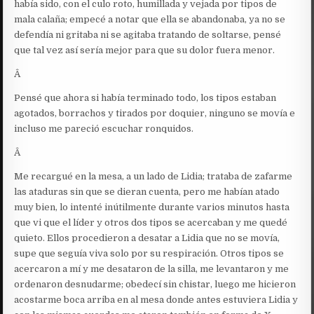
había sido, con el culo roto, humillada y vejada por tipos de
mala calaña; empecé a notar que ella se abandonaba, ya no se
defendía ni gritaba ni se agitaba tratando de soltarse, pensé
que tal vez así sería mejor para que su dolor fuera menor.
Â
Pensé que ahora si había terminado todo, los tipos estaban
agotados, borrachos y tirados por doquier, ninguno se movía e
incluso me pareció escuchar ronquidos.
Â
Me recargué en la mesa, a un lado de Lidia; trataba de zafarme
las ataduras sin que se dieran cuenta, pero me habían atado
muy bien, lo intenté inútilmente durante varios minutos hasta
que vi que el líder y otros dos tipos se acercaban y me quedé
quieto. Ellos procedieron a desatar a Lidia que no se movía,
supe que seguía viva solo por su respiración. Otros tipos se
acercaron a mí y me desataron de la silla, me levantaron y me
ordenaron desnudarme; obedecí sin chistar, luego me hicieron
acostarme boca arriba en al mesa donde antes estuviera Lidia y