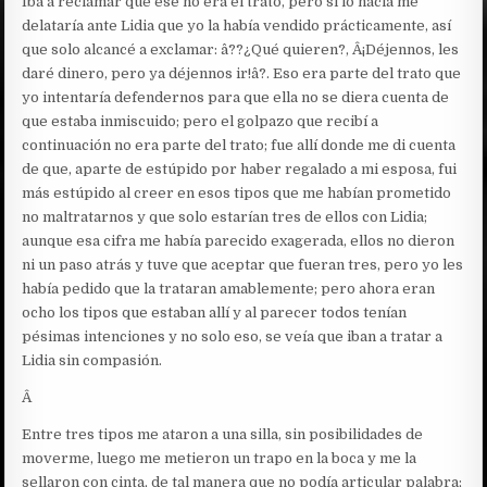
Iba a reclamar que ese no era el trato, pero si lo hacía me
delataría ante Lidia que yo la había vendido prácticamente, así
que solo alcancé a exclamar: â??¿Qué quieren?, Â¡Déjennos, les
daré dinero, pero ya déjennos ir!â?. Eso era parte del trato que
yo intentaría defendernos para que ella no se diera cuenta de
que estaba inmiscuido; pero el golpazo que recibí a
continuación no era parte del trato; fue allí donde me di cuenta
de que, aparte de estúpido por haber regalado a mi esposa, fui
más estúpido al creer en esos tipos que me habían prometido
no maltratarnos y que solo estarían tres de ellos con Lidia;
aunque esa cifra me había parecido exagerada, ellos no dieron
ni un paso atrás y tuve que aceptar que fueran tres, pero yo les
había pedido que la trataran amablemente; pero ahora eran
ocho los tipos que estaban allí y al parecer todos tenían
pésimas intenciones y no solo eso, se veía que iban a tratar a
Lidia sin compasión.
Â
Entre tres tipos me ataron a una silla, sin posibilidades de
moverme, luego me metieron un trapo en la boca y me la
sellaron con cinta, de tal manera que no podía articular palabra;