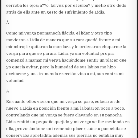
cerraba los ojos; â??o, tal vez por el culoâ? y metió otro dedo
atrás de ella ante un gesto de sufrimiento de Lidia.
Â
Como mi verga permanecía flácida, el líder y otro tipo
movieron a Lidia de manera que su cara quedó frente a mi
miembro; le quitaron la mordaza y le ordenaron chuparme la
verga para que se parara. Lidia, ya sin voluntad propia,
comenzó a mamar mi verga haciéndome sentir un placer que
yo quería evitar, pero la humedad de sus labios me hizo
excitarme y una tremenda erección vino a mí, aun contra mi
voluntad.
Â
En cuanto ellos vieron que mi verga se paró, colocaron de
nuevo a Lidia en posición frente a mí; la bajaron poco a poco,
controlando que mi verga se fuera clavando en su panocha;
Lidia emitió un pequeño quejido y mi verga se fue metiendo en
ella, provocándome un tremendo placer; aún su panochita se
conservaba apretadita; además sus piernas no estaban muy